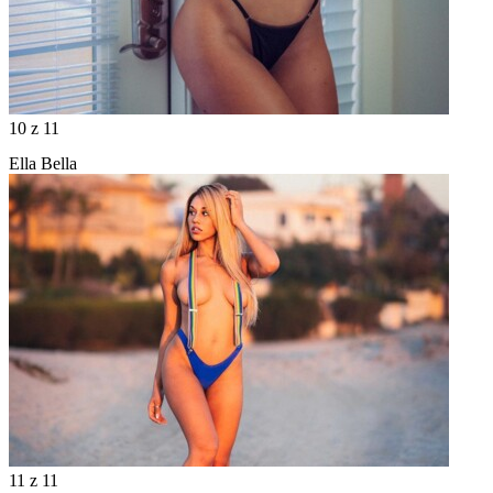
10
z 11
Ella Bella
11
z 11