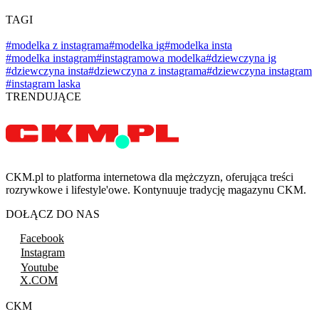
TAGI
#modelka z instagrama
#modelka ig
#modelka insta
#modelka instagram
#instagramowa modelka
#dziewczyna ig
#dziewczyna insta
#dziewczyna z instagrama
#dziewczyna instagram
#instagram laska
TRENDUJĄCE
CKM.pl to platforma internetowa dla mężczyzn, oferująca treści
rozrywkowe i lifestyle'owe. Kontynuuje tradycję magazynu CKM.
DOŁĄCZ DO NAS
Facebook
Instagram
Youtube
X.COM
CKM