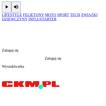
Play
Mute
LIFESTYLE
FELIETONY
MOTO
SPORT
TECH
ZWIĄZKI
DZIEWCZYNY
INFLUSTARTER
Zaloguj się
Zaloguj się
Wyszukiwarka