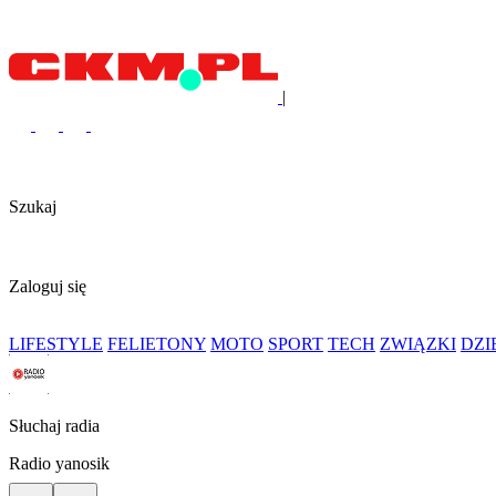
|
Szukaj
Zaloguj się
LIFESTYLE
FELIETONY
MOTO
SPORT
TECH
ZWIĄZKI
DZ
Słuchaj radia
Radio yanosik