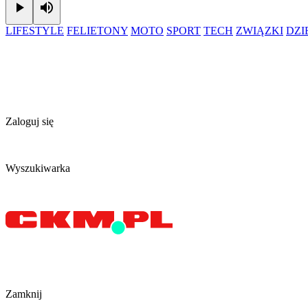
Play
Mute
LIFESTYLE
FELIETONY
MOTO
SPORT
TECH
ZWIĄZKI
DZ
Zaloguj się
Wyszukiwarka
Zamknij