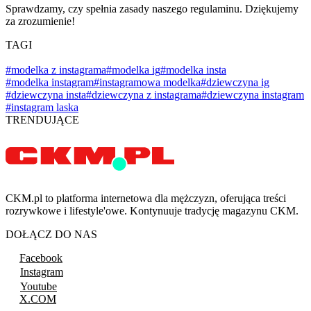
Sprawdzamy, czy spełnia zasady naszego regulaminu. Dziękujemy
za zrozumienie!
TAGI
#modelka z instagrama
#modelka ig
#modelka insta
#modelka instagram
#instagramowa modelka
#dziewczyna ig
#dziewczyna insta
#dziewczyna z instagrama
#dziewczyna instagram
#instagram laska
TRENDUJĄCE
CKM.pl to platforma internetowa dla mężczyzn, oferująca treści
rozrywkowe i lifestyle'owe. Kontynuuje tradycję magazynu CKM.
DOŁĄCZ DO NAS
Facebook
Instagram
Youtube
X.COM