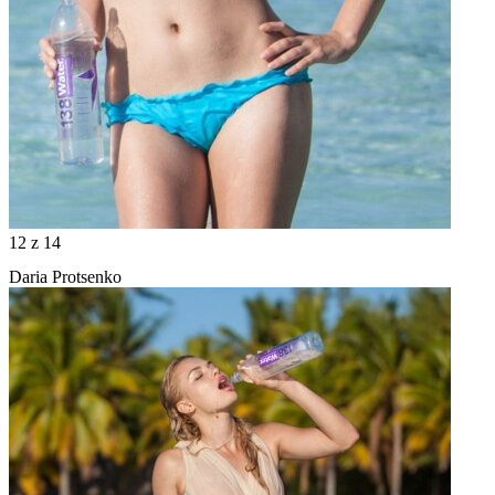
12
z 14
Daria Protsenko