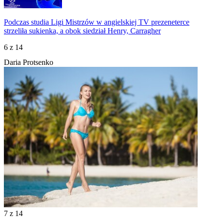
Podczas studia Ligi Mistrzów w angielskiej TV prezeneterce
strzeliła sukienka, a obok siedział Henry, Carragher
6
z 14
Daria Protsenko
7
z 14