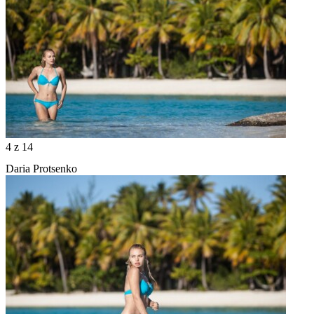
4
z 14
Daria Protsenko