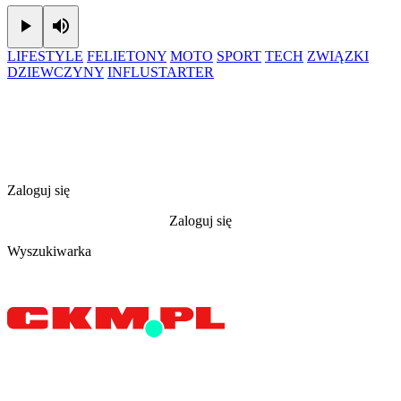
Play
Mute
LIFESTYLE
FELIETONY
MOTO
SPORT
TECH
ZWIĄZKI
DZIEWCZYNY
INFLUSTARTER
Zaloguj się
Zaloguj się
Wyszukiwarka