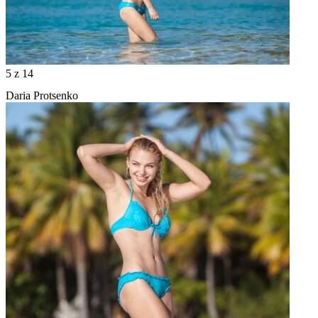
5
z 14
Daria Protsenko