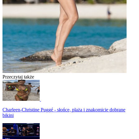
Przeczytaj także
Charleen-Christine Puggé - słońce, plaża i znakomicie dobrane
bikini