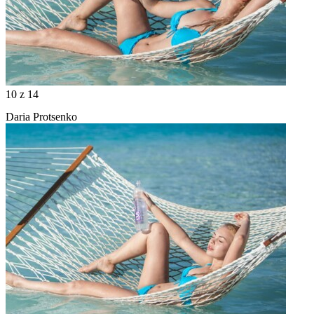
10
z 14
Daria Protsenko