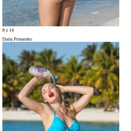
8
z 14
Daria Protsenko