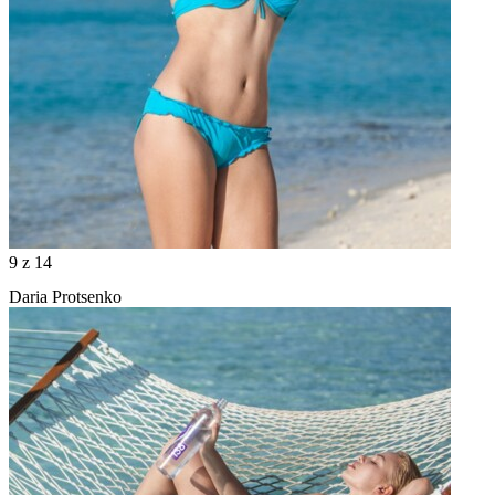
9
z 14
Daria Protsenko