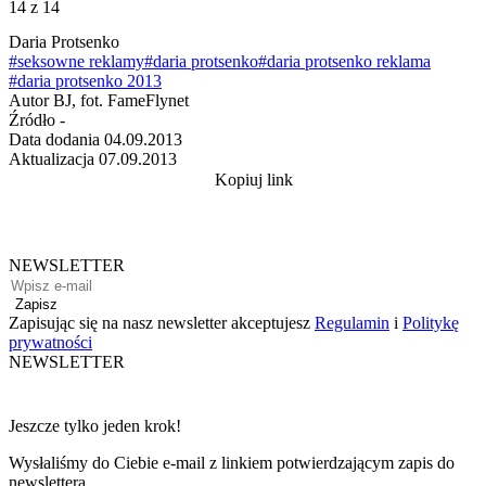
14
z 14
Daria Protsenko
#seksowne reklamy
#daria protsenko
#daria protsenko reklama
#daria protsenko 2013
Autor
BJ, fot. FameFlynet
Źródło
-
Data dodania
04.09.2013
Aktualizacja
07.09.2013
Kopiuj link
NEWSLETTER
Zapisz
Zapisując się na nasz newsletter akceptujesz
Regulamin
i
Politykę
prywatności
NEWSLETTER
Jeszcze tylko jeden krok!
Wysłaliśmy do Ciebie e-mail z linkiem potwierdzającym zapis do
newslettera.