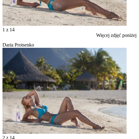
1
z 14
Więcej zdjęć poniżej
Daria Protsenko
2
z 14