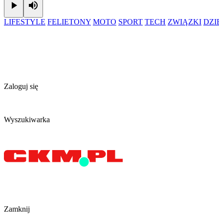
Play
Mute
LIFESTYLE
FELIETONY
MOTO
SPORT
TECH
ZWIĄZKI
DZ
Zaloguj się
Wyszukiwarka
Zamknij