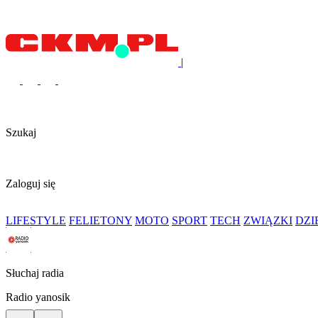
|
Szukaj
Zaloguj się
LIFESTYLE
FELIETONY
MOTO
SPORT
TECH
ZWIĄZKI
DZ
Słuchaj radia
Radio yanosik