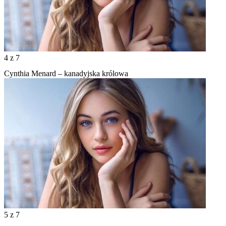
4
z 7
Cynthia Menard – kanadyjska królowa
5
z 7