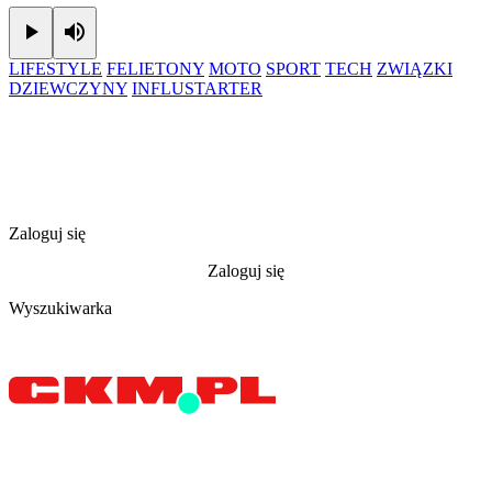
Play
Mute
LIFESTYLE
FELIETONY
MOTO
SPORT
TECH
ZWIĄZKI
DZIEWCZYNY
INFLUSTARTER
Zaloguj się
Zaloguj się
Wyszukiwarka