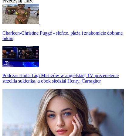
Przeczytaj także
Charleen-Christine Puggé - słońce, plaża i znakomicie dobrane
bikini
Podczas studia Ligi Mistrzów w angielskiej TV prezeneterce
strzeliła sukienka, a obok siedział Henry, Carragher