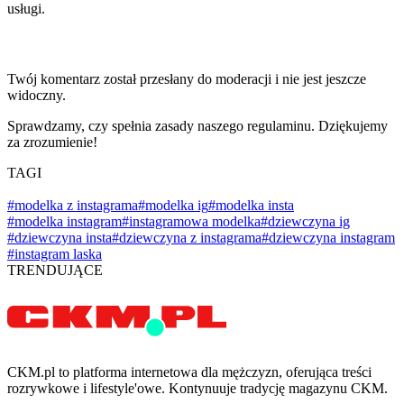
usługi.
Twój komentarz został przesłany do moderacji i nie jest jeszcze
widoczny.
Sprawdzamy, czy spełnia zasady naszego regulaminu. Dziękujemy
za zrozumienie!
TAGI
#modelka z instagrama
#modelka ig
#modelka insta
#modelka instagram
#instagramowa modelka
#dziewczyna ig
#dziewczyna insta
#dziewczyna z instagrama
#dziewczyna instagram
#instagram laska
TRENDUJĄCE
CKM.pl to platforma internetowa dla mężczyzn, oferująca treści
rozrywkowe i lifestyle'owe. Kontynuuje tradycję magazynu CKM.