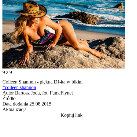
9
z 9
Colleen Shannon - piękna DJ-ka w bikini
#colleen shannon
Autor
Bartosz Joda, fot. FameFlynet
Źródło
-
Data dodania
25.08.2015
Aktualizacja
-
Kopiuj link