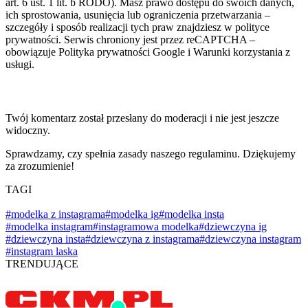
art. 6 ust. 1 lit. b RODO). Masz prawo dostępu do swoich danych,
ich sprostowania, usunięcia lub ograniczenia przetwarzania –
szczegóły i sposób realizacji tych praw znajdziesz w polityce
prywatności. Serwis chroniony jest przez reCAPTCHA –
obowiązuje Polityka prywatności Google i Warunki korzystania z
usługi.
Twój komentarz został przesłany do moderacji i nie jest jeszcze
widoczny.
Sprawdzamy, czy spełnia zasady naszego regulaminu. Dziękujemy
za zrozumienie!
TAGI
#modelka z instagrama
#modelka ig
#modelka insta
#modelka instagram
#instagramowa modelka
#dziewczyna ig
#dziewczyna insta
#dziewczyna z instagrama
#dziewczyna instagram
#instagram laska
TRENDUJĄCE