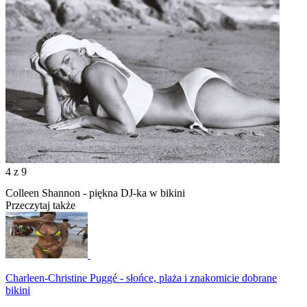
4
z 9
Colleen Shannon - piękna DJ-ka w bikini
Przeczytaj także
Charleen-Christine Puggé - słońce, plaża i znakomicie dobrane
bikini