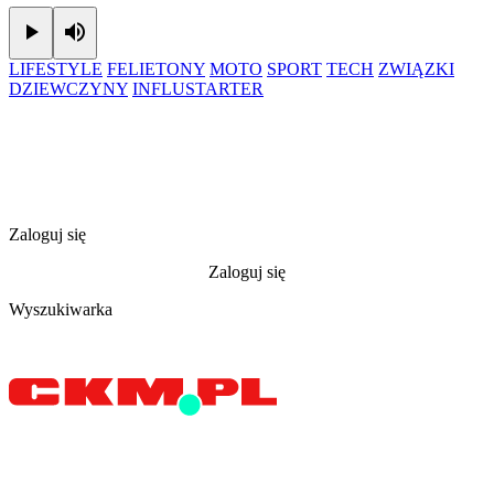
Play
Mute
LIFESTYLE
FELIETONY
MOTO
SPORT
TECH
ZWIĄZKI
DZIEWCZYNY
INFLUSTARTER
Zaloguj się
Zaloguj się
Wyszukiwarka