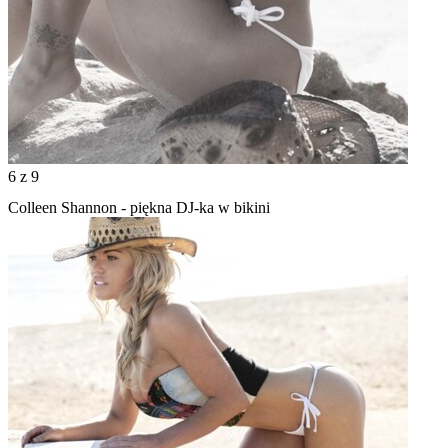
6
z 9
Colleen Shannon - piękna DJ-ka w bikini