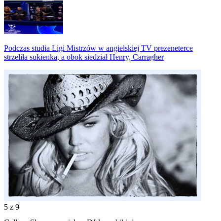
Podczas studia Ligi Mistrzów w angielskiej TV prezeneterce
strzeliła sukienka, a obok siedział Henry, Carragher
5
z 9