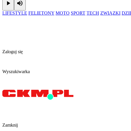
Play
Mute
LIFESTYLE
FELIETONY
MOTO
SPORT
TECH
ZWIĄZKI
DZ
Zaloguj się
Wyszukiwarka
Zamknij