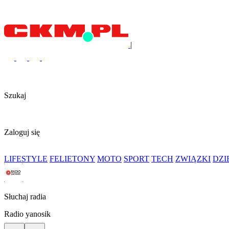
|
Szukaj
Zaloguj się
LIFESTYLE
FELIETONY
MOTO
SPORT
TECH
ZWIĄZKI
DZ
Słuchaj radia
Radio yanosik