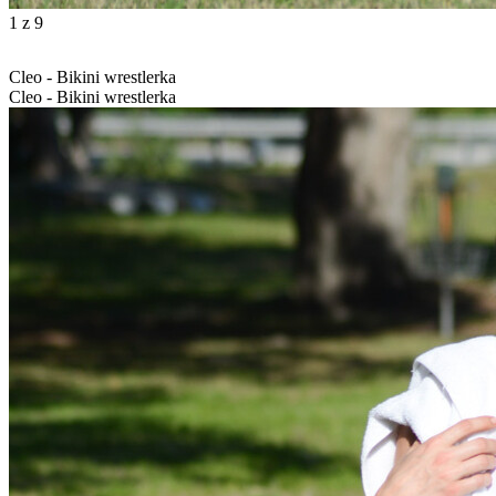
1
z 9
Cleo - Bikini wrestlerka
Cleo - Bikini wrestlerka