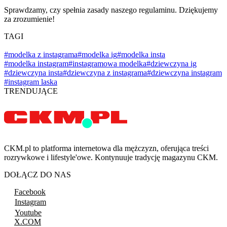
Sprawdzamy, czy spełnia zasady naszego regulaminu. Dziękujemy
za zrozumienie!
TAGI
#modelka z instagrama
#modelka ig
#modelka insta
#modelka instagram
#instagramowa modelka
#dziewczyna ig
#dziewczyna insta
#dziewczyna z instagrama
#dziewczyna instagram
#instagram laska
TRENDUJĄCE
CKM.pl to platforma internetowa dla mężczyzn, oferująca treści
rozrywkowe i lifestyle'owe. Kontynuuje tradycję magazynu CKM.
DOŁĄCZ DO NAS
Facebook
Instagram
Youtube
X.COM