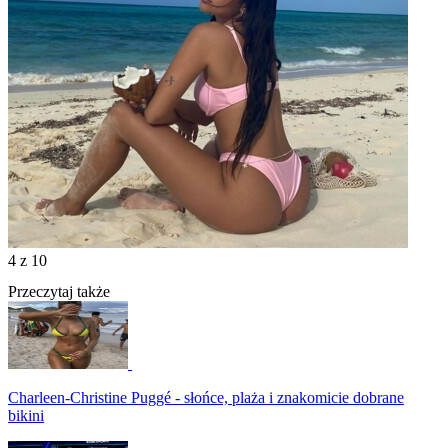
4
z 10
Przeczytaj także
Charleen-Christine Puggé - słońce, plaża i znakomicie dobrane
bikini