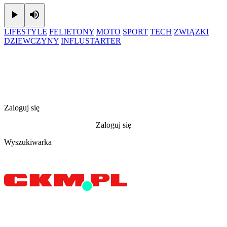
Play
Mute
LIFESTYLE
FELIETONY
MOTO
SPORT
TECH
ZWIĄZKI
DZIEWCZYNY
INFLUSTARTER
Zaloguj się
Zaloguj się
Wyszukiwarka