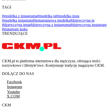
TAGI
#modelka z instagrama
#modelka ig
#modelka insta
#modelka instagram
#instagramowa modelka
#dziewczyna ig
#dziewczyna insta
#dziewczyna z instagrama
#dziewczyna instagram
#instagram laska
TRENDUJĄCE
CKM.pl to platforma internetowa dla mężczyzn, oferująca treści
rozrywkowe i lifestyle'owe. Kontynuuje tradycję magazynu CKM.
DOŁĄCZ DO NAS
Facebook
Instagram
Youtube
X.COM
CKM