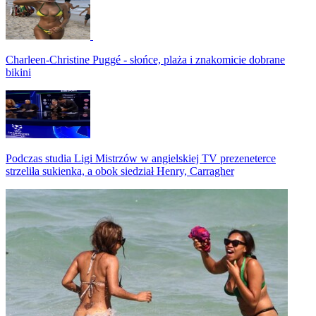
Charleen-Christine Puggé - słońce, plaża i znakomicie dobrane
bikini
Podczas studia Ligi Mistrzów w angielskiej TV prezeneterce
strzeliła sukienka, a obok siedział Henry, Carragher