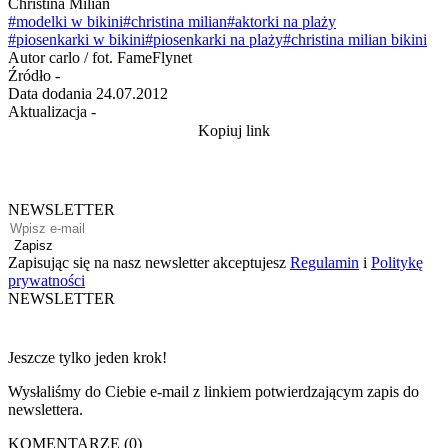
Christina Milian
#modelki w bikini
#christina milian
#aktorki na plaży
#piosenkarki w bikini
#piosenkarki na plaży
#christina milian bikini
Autor
carlo / fot. FameFlynet
Źródło
-
Data dodania
24.07.2012
Aktualizacja
-
Kopiuj link
NEWSLETTER
Zapisz
Zapisując się na nasz newsletter akceptujesz
Regulamin
i
Politykę
prywatności
NEWSLETTER
Jeszcze tylko jeden krok!
Wysłaliśmy do Ciebie e-mail z linkiem potwierdzającym zapis do
newslettera.
KOMENTARZE (0)