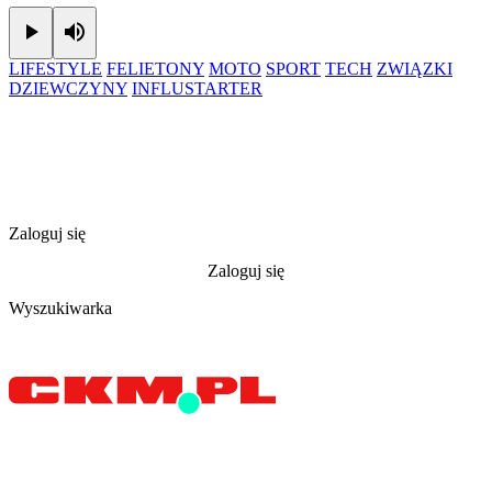
Play
Mute
LIFESTYLE
FELIETONY
MOTO
SPORT
TECH
ZWIĄZKI
DZIEWCZYNY
INFLUSTARTER
Zaloguj się
Zaloguj się
Wyszukiwarka