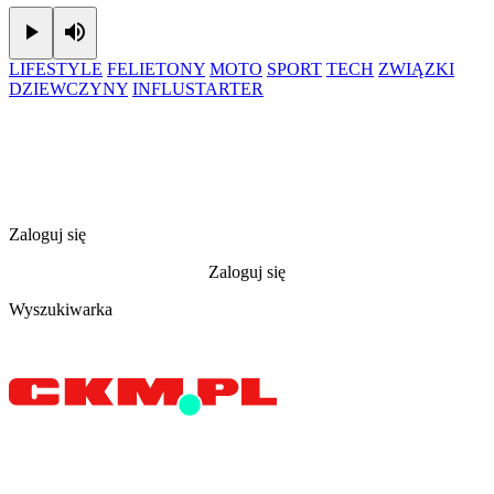
Play
Mute
LIFESTYLE
FELIETONY
MOTO
SPORT
TECH
ZWIĄZKI
DZIEWCZYNY
INFLUSTARTER
Zaloguj się
Zaloguj się
Wyszukiwarka