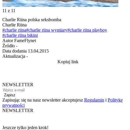
11
z 11
Charlie Riina polska seksbomba
Charlie Riina
#charlie riina
#charlie riina wymiary
#charlie riina playboy
#charlie riina bikini
Autor
FameFlynet
Źródło
-
Data dodania
13.04.2015
Aktualizacja
-
Kopiuj link
NEWSLETTER
Zapisz
Zapisując się na nasz newsletter akceptujesz
Regulamin
i
Politykę
prywatności
NEWSLETTER
Jeszcze tylko jeden krok!