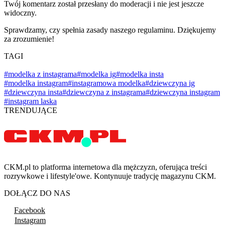
Twój komentarz został przesłany do moderacji i nie jest jeszcze
widoczny.
Sprawdzamy, czy spełnia zasady naszego regulaminu. Dziękujemy
za zrozumienie!
TAGI
#modelka z instagrama
#modelka ig
#modelka insta
#modelka instagram
#instagramowa modelka
#dziewczyna ig
#dziewczyna insta
#dziewczyna z instagrama
#dziewczyna instagram
#instagram laska
TRENDUJĄCE
CKM.pl to platforma internetowa dla mężczyzn, oferująca treści
rozrywkowe i lifestyle'owe. Kontynuuje tradycję magazynu CKM.
DOŁĄCZ DO NAS
Facebook
Instagram