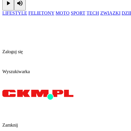
Play
Mute
LIFESTYLE
FELIETONY
MOTO
SPORT
TECH
ZWIĄZKI
DZ
Zaloguj się
Wyszukiwarka
Zamknij