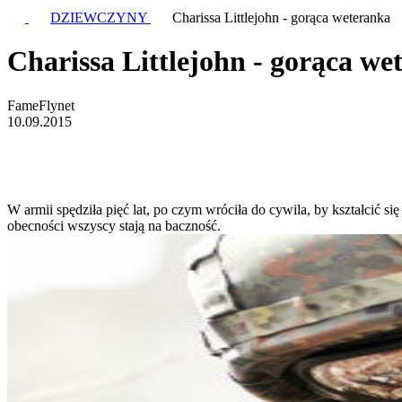
DZIEWCZYNY
Charissa Littlejohn - gorąca weteranka
Charissa Littlejohn - gorąca we
FameFlynet
10.09.2015
W armii spędziła pięć lat, po czym wróciła do cywila, by kształcić si
obecności wszyscy stają na baczność.