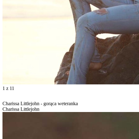
1
z 11
Charissa Littlejohn - gorąca weteranka
Charissa Littlejohn