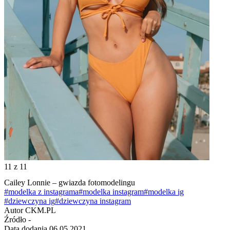
11
z 11
Cailey Lonnie – gwiazda fotomodelingu
#modelka z instagrama
#modelka instagram
#modelka ig
#dziewczyna ig
#dziewczyna instagram
Autor
CKM.PL
Źródło
-
Data dodania
06.05.2021