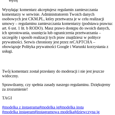
Wyślij
Wysyłając komentarz akceptujesz regulamin zamieszczania
komentarzy w serwisie. Administratorem Twoich danych
osobowych jest CKM.PL, który przetwarza je w celu realizacji
umowy – regulaminu zamieszczania komentarzy (podstawa prawna:
art. 6 ust. 1 lit. b RODO). Masz prawo dostępu do swoich danych,
ich sprostowania, usunięcia lub ograniczenia przetwarzania –
szczegóły i sposób realizacji tych praw znajdziesz w polityce
prywatności. Serwis chroniony jest przez reCAPTCHA –
obowiązuje Polityka prywatności Google i Warunki korzystania z
usługi.
Twój komentarz został przesłany do moderacji i nie jest jeszcze
widoczny.
Sprawdzamy, czy spełnia zasady naszego regulaminu. Dziękujemy
za zrozumienie!
TAGI
#modelka z instagrama
#modelka ig
#modelka insta
#modelka instagram
#instagramowa modelka
#dziewczyna ig