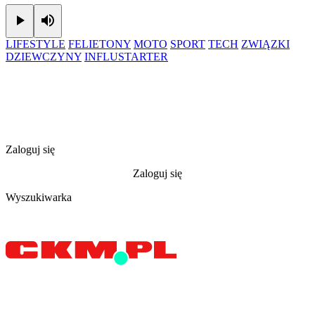
Play
Mute
LIFESTYLE
FELIETONY
MOTO
SPORT
TECH
ZWIĄZKI
DZIEWCZYNY
INFLUSTARTER
Zaloguj się
Zaloguj się
Wyszukiwarka