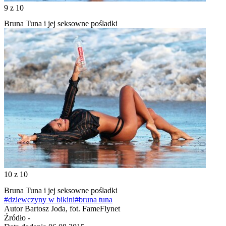
9
z 10
Bruna Tuna i jej seksowne pośladki
10
z 10
Bruna Tuna i jej seksowne pośladki
#dziewczyny w bikini
#bruna tuna
Autor
Bartosz Joda, fot. FameFlynet
Źródło
-