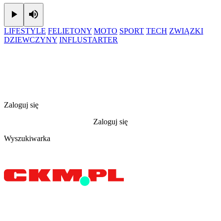
Play
Mute
LIFESTYLE
FELIETONY
MOTO
SPORT
TECH
ZWIĄZKI
DZIEWCZYNY
INFLUSTARTER
Zaloguj się
Zaloguj się
Wyszukiwarka