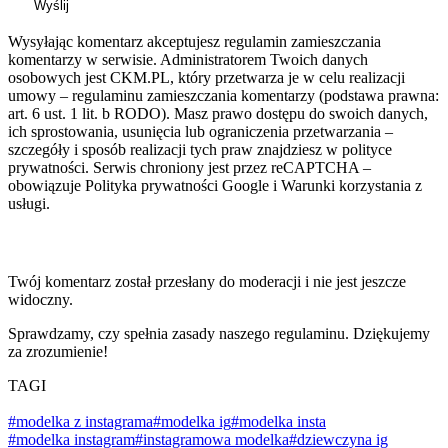
Wyślij
Wysyłając komentarz akceptujesz regulamin zamieszczania
komentarzy w serwisie. Administratorem Twoich danych
osobowych jest CKM.PL, który przetwarza je w celu realizacji
umowy – regulaminu zamieszczania komentarzy (podstawa prawna:
art. 6 ust. 1 lit. b RODO). Masz prawo dostępu do swoich danych,
ich sprostowania, usunięcia lub ograniczenia przetwarzania –
szczegóły i sposób realizacji tych praw znajdziesz w polityce
prywatności. Serwis chroniony jest przez reCAPTCHA –
obowiązuje Polityka prywatności Google i Warunki korzystania z
usługi.
Twój komentarz został przesłany do moderacji i nie jest jeszcze
widoczny.
Sprawdzamy, czy spełnia zasady naszego regulaminu. Dziękujemy
za zrozumienie!
TAGI
#modelka z instagrama
#modelka ig
#modelka insta
#modelka instagram
#instagramowa modelka
#dziewczyna ig