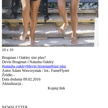
10
z 10
Brugman i Oakley size plus?
Devin Brugman i Natasha Oakley
#natasha oakley
#devin brugman
#size plus
Autor
Adam Wawrzyniak / fot.: FameFlynet
Źródło
-
Data dodania
09.02.2016
Aktualizacja
-
Kopiuj link
NEWSLETTER