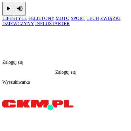
Play
Mute
LIFESTYLE
FELIETONY
MOTO
SPORT
TECH
ZWIĄZKI
DZIEWCZYNY
INFLUSTARTER
Zaloguj się
Zaloguj się
Wyszukiwarka