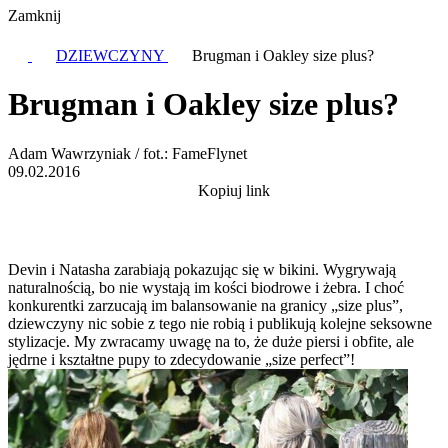
Zamknij
DZIEWCZYNY
Brugman i Oakley size plus?
Brugman i Oakley size plus?
Adam Wawrzyniak / fot.: FameFlynet
09.02.2016
Kopiuj link
Devin i Natasha zarabiają pokazując się w bikini. Wygrywają
naturalnością, bo nie wystają im kości biodrowe i żebra. I choć
konkurentki zarzucają im balansowanie na granicy „size plus”,
dziewczyny nic sobie z tego nie robią i publikują kolejne seksowne
stylizacje. My zwracamy uwagę na to, że duże piersi i obfite, ale
jędrne i kształtne pupy to zdecydowanie „size perfect”!