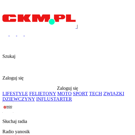
|
Szukaj
Zaloguj się
Zaloguj się
LIFESTYLE
FELIETONY
MOTO
SPORT
TECH
ZWIĄZKI
DZIEWCZYNY
INFLUSTARTER
Słuchaj radia
Radio yanosik