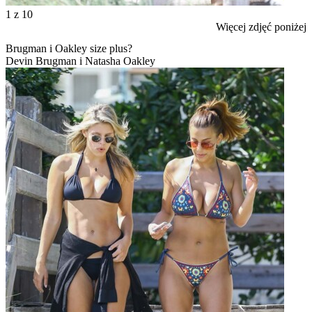
1
z 10
Więcej zdjęć poniżej
Brugman i Oakley size plus?
Devin Brugman i Natasha Oakley