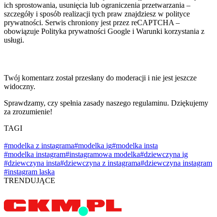
ich sprostowania, usunięcia lub ograniczenia przetwarzania –
szczegóły i sposób realizacji tych praw znajdziesz w polityce
prywatności. Serwis chroniony jest przez reCAPTCHA –
obowiązuje Polityka prywatności Google i Warunki korzystania z
usługi.
Twój komentarz został przesłany do moderacji i nie jest jeszcze
widoczny.
Sprawdzamy, czy spełnia zasady naszego regulaminu. Dziękujemy
za zrozumienie!
TAGI
#modelka z instagrama
#modelka ig
#modelka insta
#modelka instagram
#instagramowa modelka
#dziewczyna ig
#dziewczyna insta
#dziewczyna z instagrama
#dziewczyna instagram
#instagram laska
TRENDUJĄCE