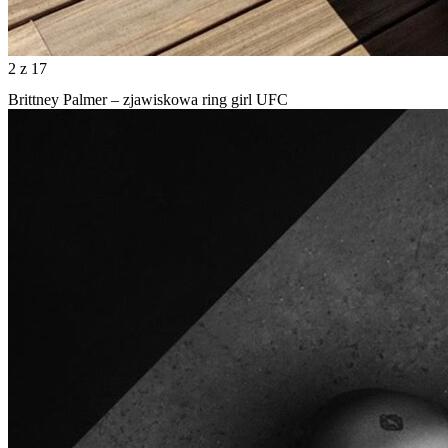
2
z 17
Brittney Palmer – zjawiskowa ring girl UFC