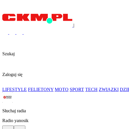
|
Szukaj
Zaloguj się
LIFESTYLE
FELIETONY
MOTO
SPORT
TECH
ZWIĄZKI
DZ
Słuchaj radia
Radio yanosik