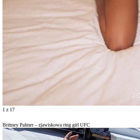
1
z 17
Brittney Palmer – zjawiskowa ring girl UFC