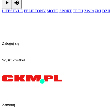
Play
Mute
LIFESTYLE
FELIETONY
MOTO
SPORT
TECH
ZWIĄZKI
DZ
Zaloguj się
Wyszukiwarka
Zamknij