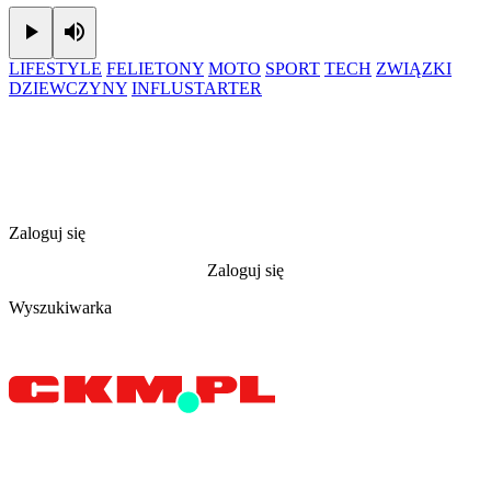
Play
Mute
LIFESTYLE
FELIETONY
MOTO
SPORT
TECH
ZWIĄZKI
DZIEWCZYNY
INFLUSTARTER
Zaloguj się
Zaloguj się
Wyszukiwarka