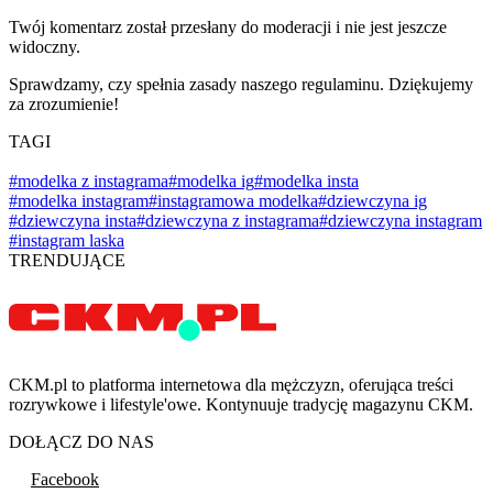
Twój komentarz został przesłany do moderacji i nie jest jeszcze
widoczny.
Sprawdzamy, czy spełnia zasady naszego regulaminu. Dziękujemy
za zrozumienie!
TAGI
#modelka z instagrama
#modelka ig
#modelka insta
#modelka instagram
#instagramowa modelka
#dziewczyna ig
#dziewczyna insta
#dziewczyna z instagrama
#dziewczyna instagram
#instagram laska
TRENDUJĄCE
CKM.pl to platforma internetowa dla mężczyzn, oferująca treści
rozrywkowe i lifestyle'owe. Kontynuuje tradycję magazynu CKM.
DOŁĄCZ DO NAS
Facebook