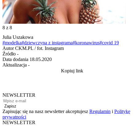
8
z 8
Julia Uszakowa
#modelka
#dziewczyna z instagrama
#koronawirus
#covid 19
Autor
CKM.PL / fot. Instagram
Źródło
-
Data dodania
18.05.2020
Aktualizacja
-
Kopiuj link
NEWSLETTER
Zapisz
Zapisując się na nasz newsletter akceptujesz
Regulamin
i
Politykę
prywatności
NEWSLETTER