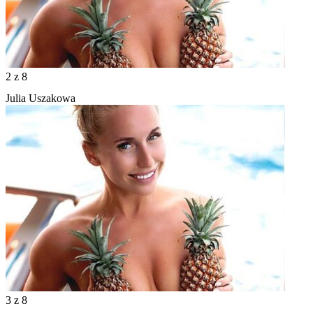
2
z 8
Julia Uszakowa
3
z 8