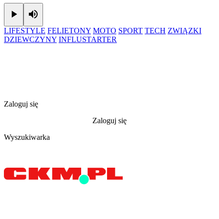
Play
Mute
LIFESTYLE
FELIETONY
MOTO
SPORT
TECH
ZWIĄZKI
DZIEWCZYNY
INFLUSTARTER
Zaloguj się
Zaloguj się
Wyszukiwarka