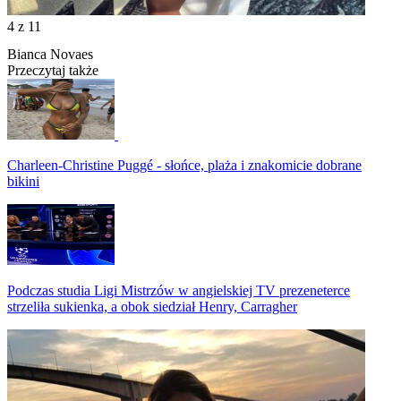
4
z 11
Bianca Novaes
Przeczytaj także
Charleen-Christine Puggé - słońce, plaża i znakomicie dobrane
bikini
Podczas studia Ligi Mistrzów w angielskiej TV prezeneterce
strzeliła sukienka, a obok siedział Henry, Carragher