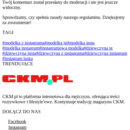
Twój komentarz został przesłany do moderacji i nie jest jeszcze
widoczny.
Sprawdzamy, czy spełnia zasady naszego regulaminu. Dziękujemy
za zrozumienie!
TAGI
#modelka z instagrama
#modelka ig
#modelka insta
#modelka instagram
#instagramowa modelka
#dziewczyna ig
#dziewczyna insta
#dziewczyna z instagrama
#dziewczyna instagram
#instagram laska
TRENDUJĄCE
CKM.pl to platforma internetowa dla mężczyzn, oferująca treści
rozrywkowe i lifestyle'owe. Kontynuuje tradycję magazynu CKM.
DOŁĄCZ DO NAS
Facebook
Instagram