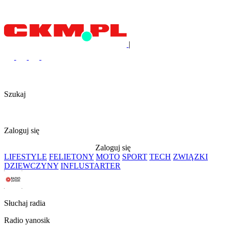
|
Szukaj
Zaloguj się
Zaloguj się
LIFESTYLE
FELIETONY
MOTO
SPORT
TECH
ZWIĄZKI
DZIEWCZYNY
INFLUSTARTER
Słuchaj radia
Radio yanosik