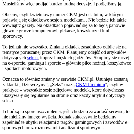
Musieliśmy więc podjąć bardzo trudną decyzję. I podjęliśmy ją.
Obecny, czyli kwietniowy numer CKM jest ostatnim, w którym
pojawiają się okładkowe sesje z modelkami . Nie będzie ich także
wewnątrz gazety. Na okładkach pojawiać się za to będą panowie –
głównie gracze komputerowi, piłkarze, koszykarze i inni
sportowcy.
To jednak nie wszystko. Zmiana okładek zasadniczo odbije się na
tematyce poruszanej przez CKM. Planujemy odejść od artykułów
dotyczących
seksu
, imprez i męskich gadżetów. Skupimy się raczej
na e-sporcie, gamingu i sporcie – głównie piłce nożnej, koszykówce
i sportach motorowych.
Oznacza to również zmiany w serwisie CKM.pl. Usunięte zostaną
zakładki „Dziewczyny”, „Seks” oraz „
CKM Premium
”, czyli w
praktyce – wszystkie sesje zdjęciowe modelek, które dotychczas
ukazywały się regularnie na stronie oraz każdy artykuł dotyczący
seksu.
I choć są to spore uszczuplenia, jeśli chodzi o zawartość serwisu, to
nie mieliśmy innego wyjścia. Jednak sukcesywnie będziemy
zapełniać te ubytki relacjami z targów gamingowych i zawodów e-
sportowych oraz rozmowami i analizami sportowymi.