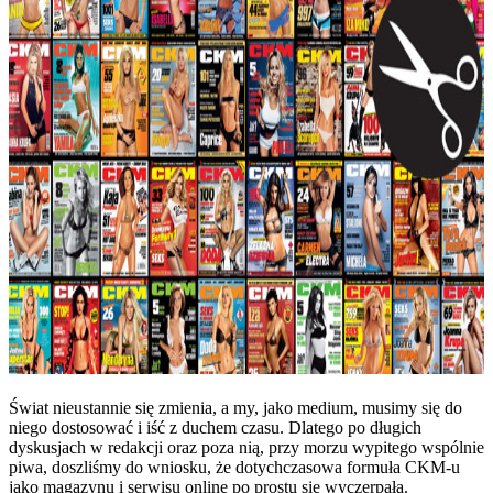
Świat nieustannie się zmienia, a my, jako medium, musimy się do
niego dostosować i iść z duchem czasu. Dlatego po długich
dyskusjach w redakcji oraz poza nią, przy morzu wypitego wspólnie
piwa, doszliśmy do wniosku, że dotychczasowa formuła CKM-u
jako magazynu i serwisu online po prostu się wyczerpała.