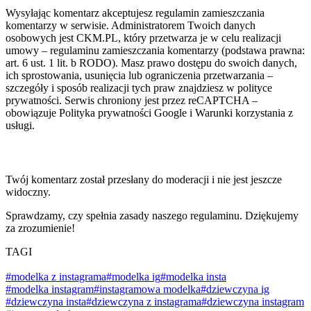
Wysyłając komentarz akceptujesz regulamin zamieszczania
komentarzy w serwisie. Administratorem Twoich danych
osobowych jest CKM.PL, który przetwarza je w celu realizacji
umowy – regulaminu zamieszczania komentarzy (podstawa prawna:
art. 6 ust. 1 lit. b RODO). Masz prawo dostępu do swoich danych,
ich sprostowania, usunięcia lub ograniczenia przetwarzania –
szczegóły i sposób realizacji tych praw znajdziesz w polityce
prywatności. Serwis chroniony jest przez reCAPTCHA –
obowiązuje Polityka prywatności Google i Warunki korzystania z
usługi.
Twój komentarz został przesłany do moderacji i nie jest jeszcze
widoczny.
Sprawdzamy, czy spełnia zasady naszego regulaminu. Dziękujemy
za zrozumienie!
TAGI
#modelka z instagrama
#modelka ig
#modelka insta
#modelka instagram
#instagramowa modelka
#dziewczyna ig
#dziewczyna insta
#dziewczyna z instagrama
#dziewczyna instagram