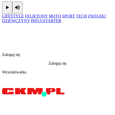
Play
Mute
LIFESTYLE
FELIETONY
MOTO
SPORT
TECH
ZWIĄZKI
DZIEWCZYNY
INFLUSTARTER
Zaloguj się
Zaloguj się
Wyszukiwarka