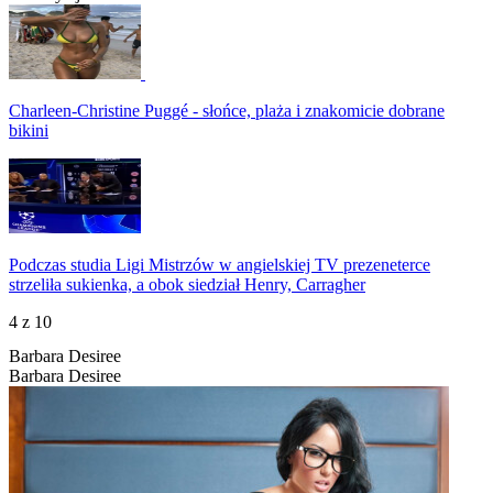
Charleen-Christine Puggé - słońce, plaża i znakomicie dobrane
bikini
Podczas studia Ligi Mistrzów w angielskiej TV prezeneterce
strzeliła sukienka, a obok siedział Henry, Carragher
4
z 10
Barbara Desiree
Barbara Desiree