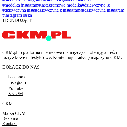
#modelka instagram
#instagramowa modelka
#dziewczyna ig
#dziewczyna insta
#dziewczyna z instagrama
#dziewczyna instagram
#instagram laska
TRENDUJĄCE
CKM.pl to platforma internetowa dla mężczyzn, oferująca treści
rozrywkowe i lifestyle'owe. Kontynuuje tradycję magazynu CKM.
DOŁĄCZ DO NAS
Facebook
Instagram
Youtube
X.COM
CKM
Marka CKM
Reklama
Kontakt