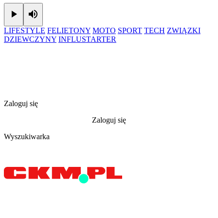
Play
Mute
LIFESTYLE
FELIETONY
MOTO
SPORT
TECH
ZWIĄZKI
DZIEWCZYNY
INFLUSTARTER
Zaloguj się
Zaloguj się
Wyszukiwarka