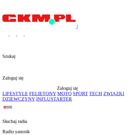
|
Szukaj
Zaloguj się
Zaloguj się
LIFESTYLE
FELIETONY
MOTO
SPORT
TECH
ZWIĄZKI
DZIEWCZYNY
INFLUSTARTER
Słuchaj radia
Radio yanosik