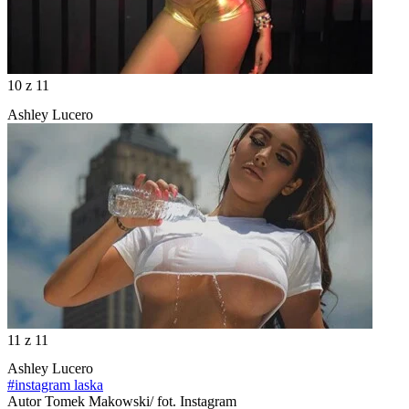
10
z 11
Ashley Lucero
11
z 11
Ashley Lucero
#instagram laska
Autor
Tomek Makowski/ fot. Instagram