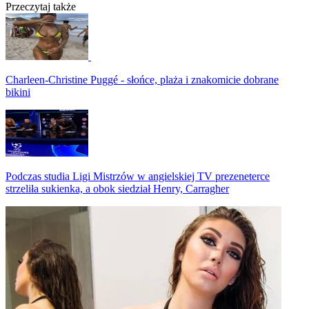
Przeczytaj także
Charleen-Christine Puggé - słońce, plaża i znakomicie dobrane
bikini
Podczas studia Ligi Mistrzów w angielskiej TV prezeneterce
strzeliła sukienka, a obok siedział Henry, Carragher