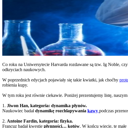
Co roku na Uniwersytecie Harvarda rozdawane są tzw. Ig Noble, czyli
odkryciach naukowych.
W poprzednich edycjach pojawiały się takie kwiatki, jak choćby
prot
robienia kupy.
W tym roku jest równie ciekawie. Poniżej prezentujemy listę, naszym
1.
Jiwon Han, kategoria: dynamika płynów.
Naukowiec badał
dynamikę rozchlapywania
kawy
podczas przenos
2.
Antoine Fardin, kategoria: fizyka.
Francuz badał kwestie
płynności… kotów
. W końcu wiecie, te małe 