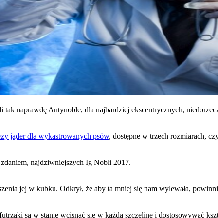
 tak naprawdę Antynoble, dla najbardziej ekscentrycznych, niedorzecz
ezy jąder dla wykastrowanych psów
, dostępne w trzech rozmiarach, c
 zdaniem, najdziwniejszych Ig Nobli 2017.
zenia jej w kubku. Odkrył, że aby ta mniej się nam wylewała, powinniś
futrzaki są w stanie wcisnąć się w każdą szczelinę i dostosowywać ksz