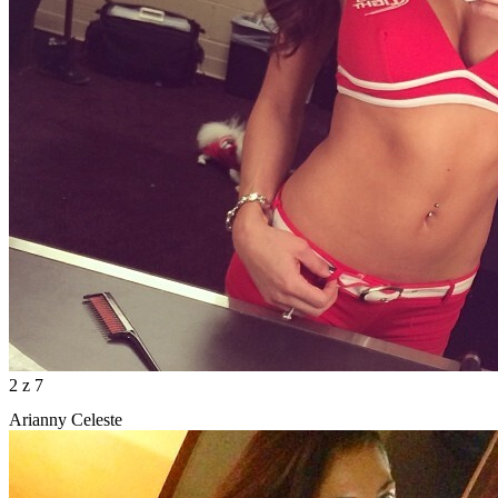
2
z 7
Arianny Celeste