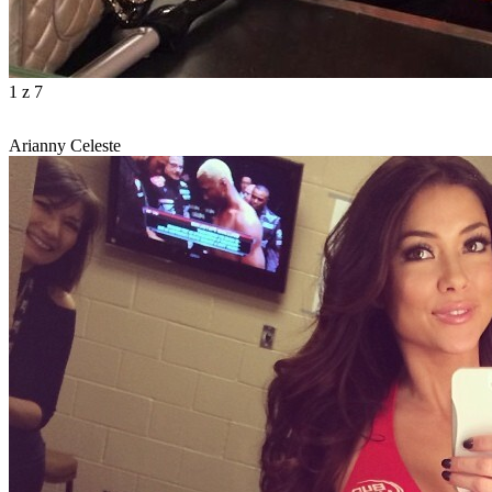
1
z 7
Arianny Celeste