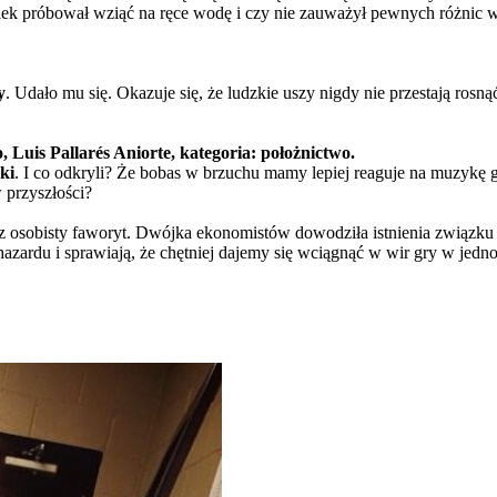
iek próbował wziąć na ręce wodę i czy nie zauważył pewnych różnic 
y
. Udało mu się. Okazuje się, że ludzkie uszy nigdy nie przestają ros
 Luis Pallarés Aniorte, kategoria: położnictwo.
ki
. I co odkryli? Że bobas w brzuchu mamy lepiej reaguje na muzykę
 przyszłości?
 osobisty faworyt. Dwójka ekonomistów dowodziła istnienia związku
ardu i sprawiają, że chętniej dajemy się wciągnąć w wir gry w jednorę