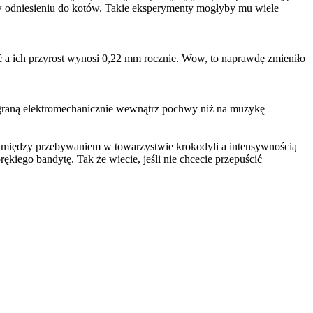
w odniesieniu do kotów. Takie eksperymenty mogłyby mu wiele
nąć a ich przyrost wynosi 0,22 mm rocznie. Wow, to naprawdę zmieniło
 graną elektromechanicznie wewnątrz pochwy niż na muzykę
 między przebywaniem w towarzystwie krokodyli a intensywnością
kiego bandytę. Tak że wiecie, jeśli nie chcecie przepuścić