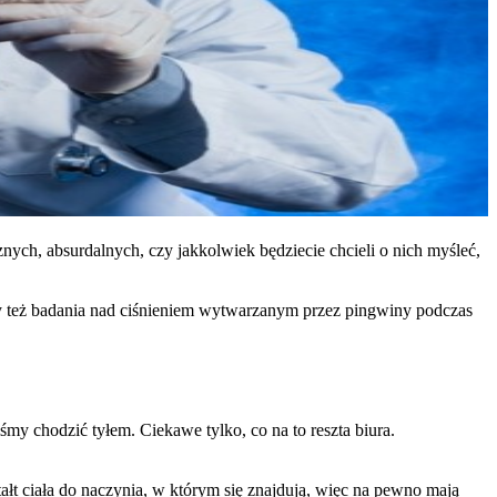
nych, absurdalnych, czy jakkolwiek będziecie chcieli o nich myśleć,
zy też badania nad ciśnieniem wytwarzanym przez pingwiny podczas
my chodzić tyłem. Ciekawe tylko, co na to reszta biura.
tałt ciała do naczynia, w którym się znajdują, więc na pewno mają