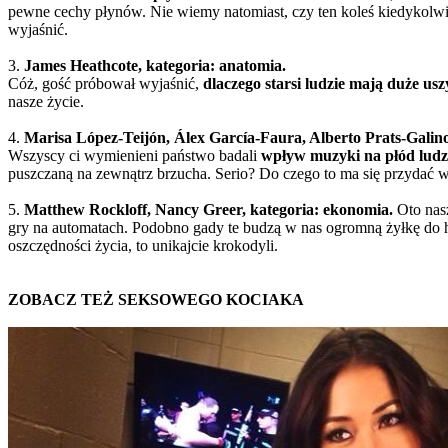
pewne cechy płynów. Nie wiemy natomiast, czy ten koleś kiedykolw
wyjaśnić.
3.
James Heathcote, kategoria: anatomia.
Cóż, gość próbował wyjaśnić,
dlaczego starsi ludzie mają duże usz
nasze życie.
4.
Marisa López-Teijón, Álex García-Faura, Alberto Prats-Galino,
Wszyscy ci wymienieni państwo badali
wpływ muzyki na płód ludz
puszczaną na zewnątrz brzucha. Serio? Do czego to ma się przydać w
5.
Matthew Rockloff, Nancy Greer, kategoria: ekonomia.
Oto nasz
gry na automatach. Podobno gady te budzą w nas ogromną żyłkę do haz
oszczędności życia, to unikajcie krokodyli.
ZOBACZ TEŻ SEKSOWEGO KOCIAKA