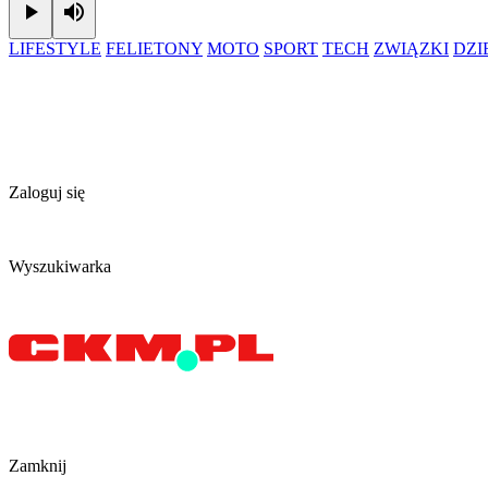
Play
Mute
LIFESTYLE
FELIETONY
MOTO
SPORT
TECH
ZWIĄZKI
DZ
Zaloguj się
Wyszukiwarka
Zamknij