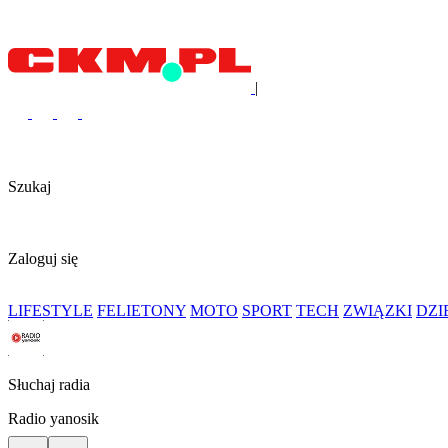
|
Szukaj
Zaloguj się
LIFESTYLE
FELIETONY
MOTO
SPORT
TECH
ZWIĄZKI
DZ
Słuchaj radia
Radio yanosik