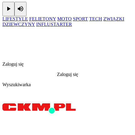
Play
Mute
LIFESTYLE
FELIETONY
MOTO
SPORT
TECH
ZWIĄZKI
DZIEWCZYNY
INFLUSTARTER
Zaloguj się
Zaloguj się
Wyszukiwarka