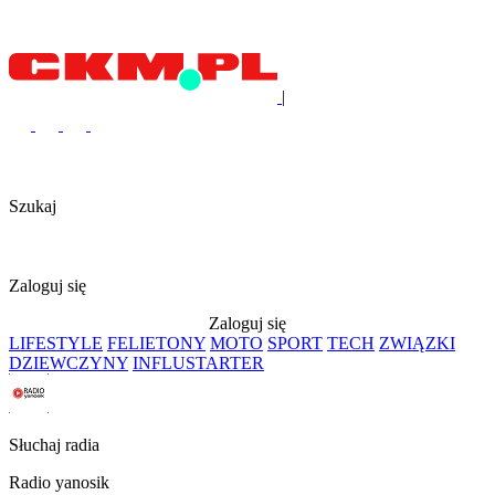
|
Szukaj
Zaloguj się
Zaloguj się
LIFESTYLE
FELIETONY
MOTO
SPORT
TECH
ZWIĄZKI
DZIEWCZYNY
INFLUSTARTER
Słuchaj radia
Radio yanosik