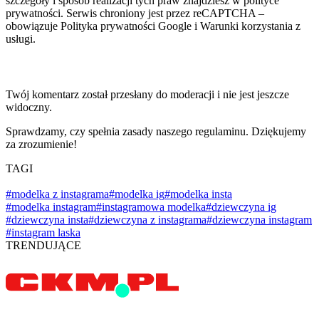
szczegóły i sposób realizacji tych praw znajdziesz w polityce
prywatności. Serwis chroniony jest przez reCAPTCHA –
obowiązuje Polityka prywatności Google i Warunki korzystania z
usługi.
Twój komentarz został przesłany do moderacji i nie jest jeszcze
widoczny.
Sprawdzamy, czy spełnia zasady naszego regulaminu. Dziękujemy
za zrozumienie!
TAGI
#modelka z instagrama
#modelka ig
#modelka insta
#modelka instagram
#instagramowa modelka
#dziewczyna ig
#dziewczyna insta
#dziewczyna z instagrama
#dziewczyna instagram
#instagram laska
TRENDUJĄCE