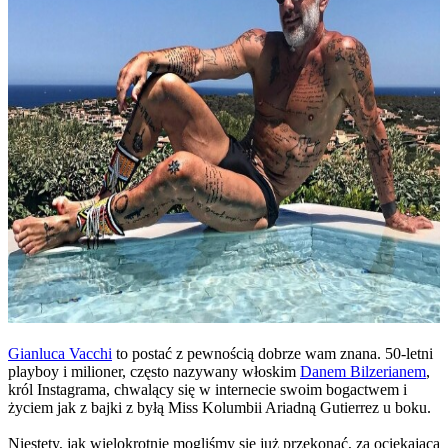
Gianluca Vacchi
to postać z pewnością dobrze wam znana. 50-letni
playboy i milioner, często nazywany włoskim
Danem Bilzerianem
,
król Instagrama, chwalący się w internecie swoim bogactwem i
życiem jak z bajki z byłą Miss Kolumbii Ariadną Gutierrez u boku.
Niestety, jak wielokrotnie mogliśmy się już przekonać, za ociekającą