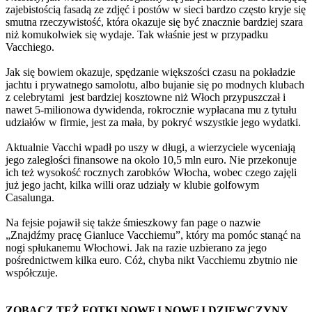
zajebistością fasadą ze zdjęć i postów w sieci bardzo często kryje się
smutna rzeczywistość, która okazuje się być znacznie bardziej szara
niż komukolwiek się wydaje. Tak właśnie jest w przypadku
Vacchiego.
Jak się bowiem okazuje, spędzanie większości czasu na pokładzie
jachtu i prywatnego samolotu, albo bujanie się po modnych klubach
z celebrytami jest bardziej kosztowne niż Włoch przypuszczał i
nawet 5-milionowa dywidenda, rokrocznie wypłacana mu z tytułu
udziałów w firmie, jest za mała, by pokryć wszystkie jego wydatki.
Aktualnie Vacchi wpadł po uszy w długi, a wierzyciele wyceniają
jego zaległości finansowe na około 10,5 mln euro. Nie przekonuje
ich też wysokość rocznych zarobków Włocha, wobec czego zajęli
już jego jacht, kilka willi oraz udziały w klubie golfowym
Casalunga.
Na fejsie pojawił się także śmieszkowy fan page o nazwie
„Znajdźmy pracę Gianluce Vacchiemu”, który ma pomóc stanąć na
nogi spłukanemu Włochowi. Jak na razie uzbierano za jego
pośrednictwem kilka euro. Cóż, chyba nikt Vacchiemu zbytnio nie
współczuje.
ZOBACZ TEŻ FOTKI NOWEJ NOWEJ DZIEWCZYNY