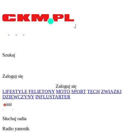
|
Szukaj
Zaloguj się
Zaloguj się
LIFESTYLE
FELIETONY
MOTO
SPORT
TECH
ZWIĄZKI
DZIEWCZYNY
INFLUSTARTER
Słuchaj radia
Radio yanosik