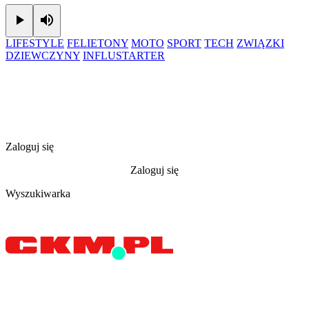
Play
Mute
LIFESTYLE
FELIETONY
MOTO
SPORT
TECH
ZWIĄZKI
DZIEWCZYNY
INFLUSTARTER
Zaloguj się
Zaloguj się
Wyszukiwarka