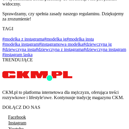
widoczny.
Sprawdzamy, czy spełnia zasady naszego regulaminu. Dziękujemy
za zrozumienie!
TAGI
#modelka z instagrama
#modelka ig
#modelka insta
#modelka instagram
#instagramowa modelka
#dziewczyna ig
#dziewczyna insta
#dziewczyna z instagrama
#dziewczyna instagram
#instagram laska
TRENDUJĄCE
CKM.pl to platforma internetowa dla mężczyzn, oferująca treści
rozrywkowe i lifestyle'owe. Kontynuuje tradycję magazynu CKM.
DOŁĄCZ DO NAS
Facebook
Instagram
Youtube