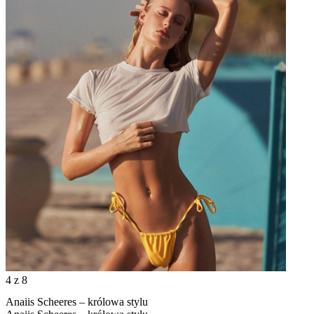
4
z 8
Anaiis Scheeres – królowa stylu