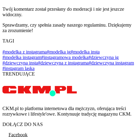
Twój komentarz został przesłany do moderacji i nie jest jeszcze
widoczny.
Sprawdzamy, czy spełnia zasady naszego regulaminu. Dziękujemy
za zrozumienie!
TAGI
#modelka z instagrama
#modelka ig
#modelka insta
#modelka instagram
#instagramowa modelka
#dziewczyna ig
#dziewczyna insta
#dziewczyna z instagrama
#dziewczyna instagram
#instagram laska
TRENDUJĄCE
CKM.pl to platforma internetowa dla mężczyzn, oferująca treści
rozrywkowe i lifestyle'owe. Kontynuuje tradycję magazynu CKM.
DOŁĄCZ DO NAS
Facebook