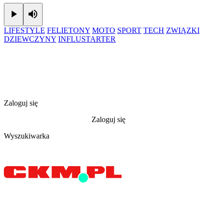
Play
Mute
LIFESTYLE
FELIETONY
MOTO
SPORT
TECH
ZWIĄZKI
DZIEWCZYNY
INFLUSTARTER
Zaloguj się
Zaloguj się
Wyszukiwarka