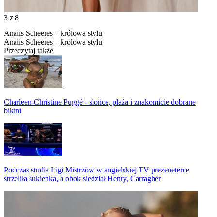
3
z 8
Anaiis Scheeres – królowa stylu
Anaiis Scheeres – królowa stylu
Przeczytaj także
Charleen-Christine Puggé - słońce, plaża i znakomicie dobrane
bikini
Podczas studia Ligi Mistrzów w angielskiej TV prezeneterce
strzeliła sukienka, a obok siedział Henry, Carragher