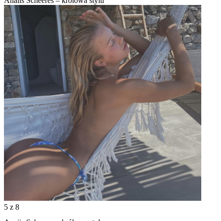
Anaiis Scheeres – królowa stylu
5
z 8