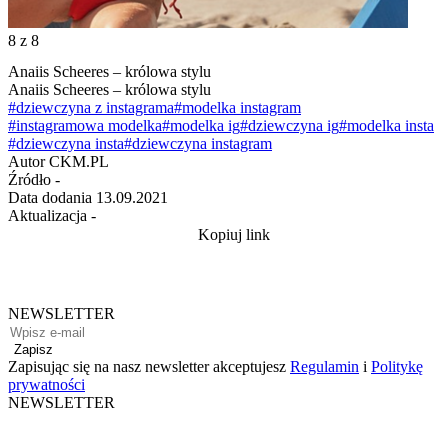
8
z 8
Anaiis Scheeres – królowa stylu
Anaiis Scheeres – królowa stylu
#dziewczyna z instagrama
#modelka instagram
#instagramowa modelka
#modelka ig
#dziewczyna ig
#modelka insta
#dziewczyna insta
#dziewczyna instagram
Autor
CKM.PL
Źródło
-
Data dodania
13.09.2021
Aktualizacja
-
Kopiuj link
NEWSLETTER
Zapisz
Zapisując się na nasz newsletter akceptujesz
Regulamin
i
Politykę
prywatności
NEWSLETTER