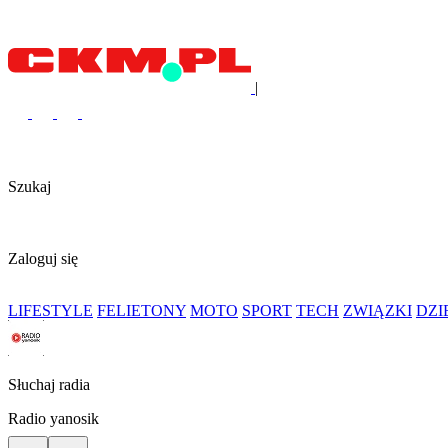
|
Szukaj
Zaloguj się
LIFESTYLE
FELIETONY
MOTO
SPORT
TECH
ZWIĄZKI
DZ
Słuchaj radia
Radio yanosik