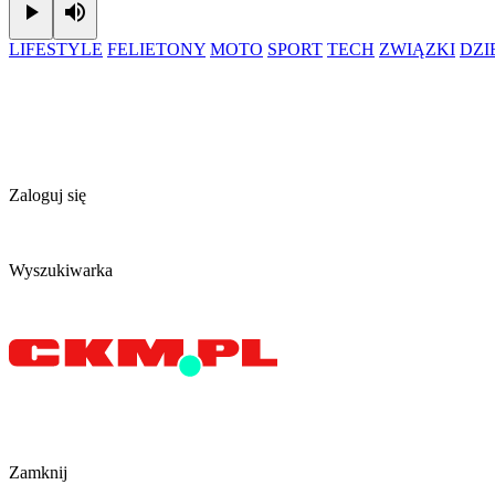
Play
Mute
LIFESTYLE
FELIETONY
MOTO
SPORT
TECH
ZWIĄZKI
DZ
Zaloguj się
Wyszukiwarka
Zamknij