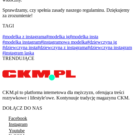
Sprawdzamy, czy spełnia zasady naszego regulaminu. Dziękujemy
za zrozumienie!
TAGI
#modelka z instagrama
#modelka ig
#modelka insta
#modelka instagram
#instagramowa modelka
#dziewczyna ig
#dziewczyna insta
#dziewczyna z instagrama
#dziewczyna instagram
#instagram laska
TRENDUJĄCE
CKM.pl to platforma internetowa dla mężczyzn, oferująca treści
rozrywkowe i lifestyle'owe. Kontynuuje tradycję magazynu CKM.
DOŁĄCZ DO NAS
Facebook
Instagram
Youtube