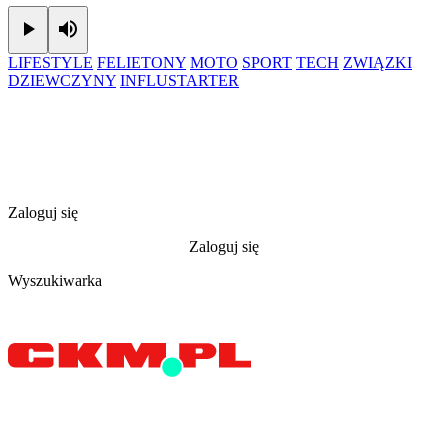
Play
Mute
LIFESTYLE
FELIETONY
MOTO
SPORT
TECH
ZWIĄZKI
DZIEWCZYNY
INFLUSTARTER
Zaloguj się
Zaloguj się
Wyszukiwarka