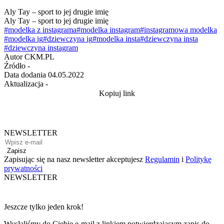
Aly Tay – sport to jej drugie imię
Aly Tay – sport to jej drugie imię
#modelka z instagrama
#modelka instagram
#instagramowa modelka
#modelka ig
#dziewczyna ig
#modelka insta
#dziewczyna insta
#dziewczyna instagram
Autor
CKM.PL
Źródło
-
Data dodania
04.05.2022
Aktualizacja
-
Kopiuj link
NEWSLETTER
Zapisz
Zapisując się na nasz newsletter akceptujesz
Regulamin
i
Politykę
prywatności
NEWSLETTER
Jeszcze tylko jeden krok!
Wysłaliśmy do Ciebie e-mail z linkiem potwierdzającym zapis do