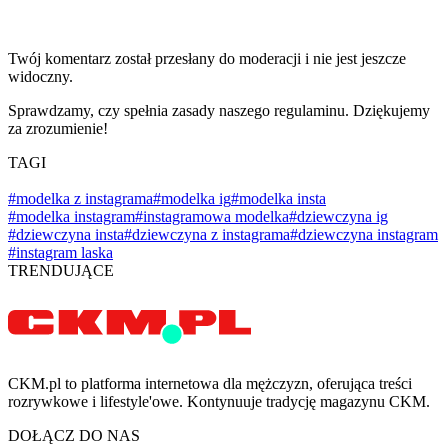
Twój komentarz został przesłany do moderacji i nie jest jeszcze
widoczny.
Sprawdzamy, czy spełnia zasady naszego regulaminu. Dziękujemy
za zrozumienie!
TAGI
#modelka z instagrama
#modelka ig
#modelka insta
#modelka instagram
#instagramowa modelka
#dziewczyna ig
#dziewczyna insta
#dziewczyna z instagrama
#dziewczyna instagram
#instagram laska
TRENDUJĄCE
CKM.pl to platforma internetowa dla mężczyzn, oferująca treści
rozrywkowe i lifestyle'owe. Kontynuuje tradycję magazynu CKM.
DOŁĄCZ DO NAS