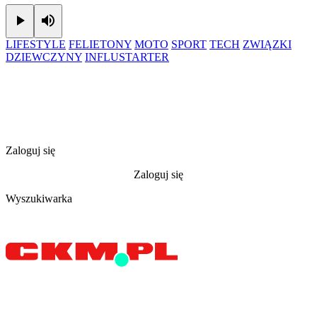
Play
Mute
LIFESTYLE
FELIETONY
MOTO
SPORT
TECH
ZWIĄZKI
DZIEWCZYNY
INFLUSTARTER
Zaloguj się
Zaloguj się
Wyszukiwarka