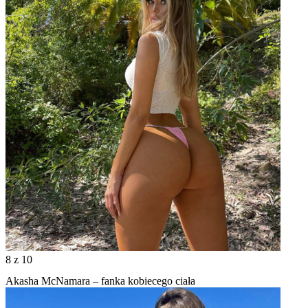
8
z 10
Akasha McNamara – fanka kobiecego ciała