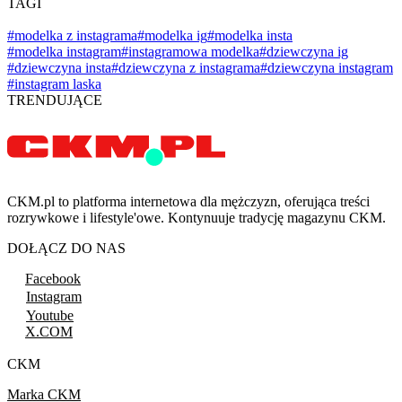
TAGI
#modelka z instagrama
#modelka ig
#modelka insta
#modelka instagram
#instagramowa modelka
#dziewczyna ig
#dziewczyna insta
#dziewczyna z instagrama
#dziewczyna instagram
#instagram laska
TRENDUJĄCE
CKM.pl to platforma internetowa dla mężczyzn, oferująca treści
rozrywkowe i lifestyle'owe. Kontynuuje tradycję magazynu CKM.
DOŁĄCZ DO NAS
Facebook
Instagram
Youtube
X.COM
CKM
Marka CKM