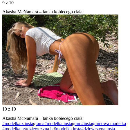
9
z 10
Akasha McNamara – fanka kobiecego ciała
10
z 10
Akasha McNamara – fanka kobiecego ciała
#modelka z instagrama
#modelka instagram
#instagramowa modelka
#modelka ig
#dziewczyna ig
#modelka insta
#dziewczyna insta