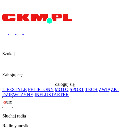
|
Szukaj
Zaloguj się
Zaloguj się
LIFESTYLE
FELIETONY
MOTO
SPORT
TECH
ZWIĄZKI
DZIEWCZYNY
INFLUSTARTER
Słuchaj radia
Radio yanosik