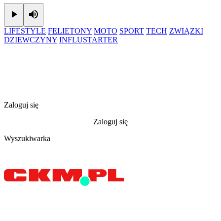
Play
Mute
LIFESTYLE
FELIETONY
MOTO
SPORT
TECH
ZWIĄZKI
DZIEWCZYNY
INFLUSTARTER
Zaloguj się
Zaloguj się
Wyszukiwarka