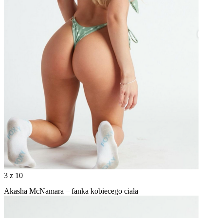
3
z 10
Akasha McNamara – fanka kobiecego ciała