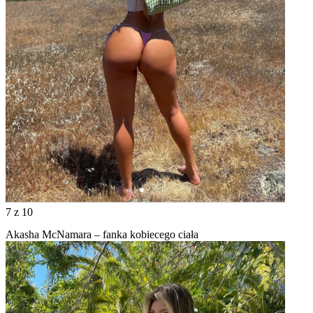
7
z 10
Akasha McNamara – fanka kobiecego ciała