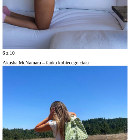
6
z 10
Akasha McNamara – fanka kobiecego ciała