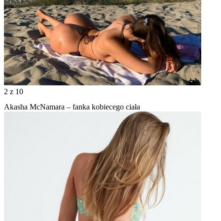
2
z 10
Akasha McNamara – fanka kobiecego ciała