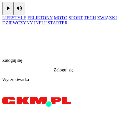
Play
Mute
LIFESTYLE
FELIETONY
MOTO
SPORT
TECH
ZWIĄZKI
DZIEWCZYNY
INFLUSTARTER
Zaloguj się
Zaloguj się
Wyszukiwarka