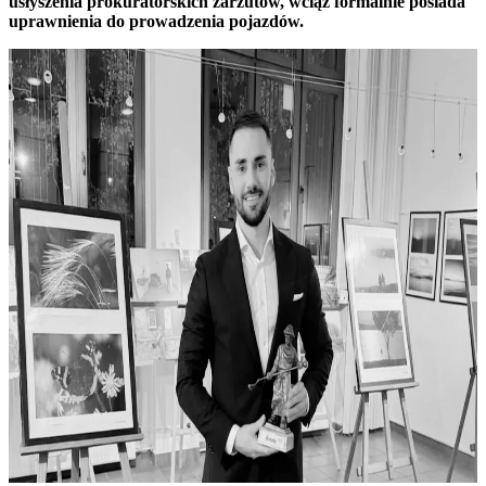
usłyszenia prokuratorskich zarzutów, wciąż formalnie posiada
uprawnienia do prowadzenia pojazdów.