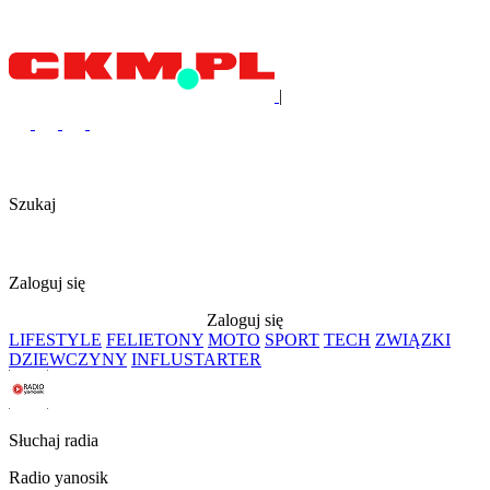
|
Szukaj
Zaloguj się
Zaloguj się
LIFESTYLE
FELIETONY
MOTO
SPORT
TECH
ZWIĄZKI
DZIEWCZYNY
INFLUSTARTER
Słuchaj radia
Radio yanosik