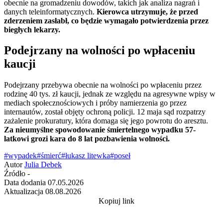
obecnie na gromadzeniu dowodów, takich jak analiza nagrań i
danych teleinformatycznych.
Kierowca utrzymuje, że przed
zderzeniem zasłabł, co będzie wymagało potwierdzenia przez
biegłych lekarzy.
Podejrzany na wolności po wpłaceniu
kaucji
Podejrzany przebywa obecnie na wolności po wpłaceniu przez
rodzinę 40 tys. zł kaucji, jednak ze względu na agresywne wpisy w
mediach społecznościowych i próby namierzenia go przez
internautów, został objęty ochroną policji. 12 maja sąd rozpatrzy
zażalenie prokuratury, która domaga się jego powrotu do aresztu.
Za nieumyślne spowodowanie śmiertelnego wypadku 57-
latkowi grozi kara do 8 lat pozbawienia wolności.
#wypadek
#śmierć
#łukasz litewka
#poseł
Autor
Julia Debek
Źródło
-
Data dodania
07.05.2026
Aktualizacja
08.08.2026
Kopiuj link