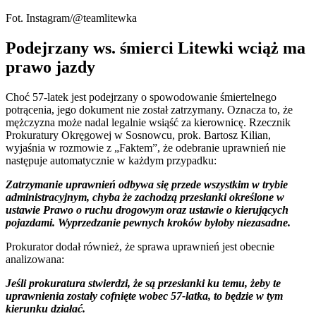
Fot. Instagram/@teamlitewka
Podejrzany ws. śmierci Litewki wciąż ma
prawo jazdy
Choć 57-latek jest podejrzany o spowodowanie śmiertelnego
potrącenia, jego dokument nie został zatrzymany. Oznacza to, że
mężczyzna może nadal legalnie wsiąść za kierownicę. Rzecznik
Prokuratury Okręgowej w Sosnowcu, prok. Bartosz Kilian,
wyjaśnia w rozmowie z „Faktem”, że odebranie uprawnień nie
następuje automatycznie w każdym przypadku:
Zatrzymanie uprawnień odbywa się przede wszystkim w trybie
administracyjnym, chyba że zachodzą przesłanki określone w
ustawie Prawo o ruchu drogowym oraz ustawie o kierujących
pojazdami. Wyprzedzanie pewnych kroków byłoby niezasadne.
Prokurator dodał również, że sprawa uprawnień jest obecnie
analizowana:
Jeśli prokuratura stwierdzi, że są przesłanki ku temu, żeby te
uprawnienia zostały cofnięte wobec 57-latka, to będzie w tym
kierunku działać.