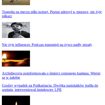
Tragedia na meczu piłki nożnej. Piorun uderzył w murawę, nie żyje
piłkarz
Nie żyje influencer. Podczas transmisji na żywo padły strzały
Archidiecezja poinformowała o śmierci cenionego kapłana. Wierni
są w żałobie
Groźny wypadek na Podkarpaciu. Dwójka nastolatków trafiła do
szpitala, interweniował śmigłowiec LPR