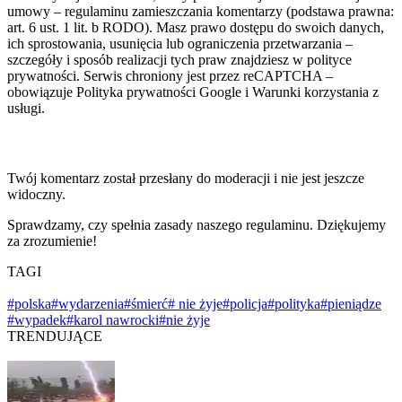
umowy – regulaminu zamieszczania komentarzy (podstawa prawna:
art. 6 ust. 1 lit. b RODO). Masz prawo dostępu do swoich danych,
ich sprostowania, usunięcia lub ograniczenia przetwarzania –
szczegóły i sposób realizacji tych praw znajdziesz w polityce
prywatności. Serwis chroniony jest przez reCAPTCHA –
obowiązuje Polityka prywatności Google i Warunki korzystania z
usługi.
Twój komentarz został przesłany do moderacji i nie jest jeszcze
widoczny.
Sprawdzamy, czy spełnia zasady naszego regulaminu. Dziękujemy
za zrozumienie!
TAGI
#polska
#wydarzenia
#śmierć
# nie żyje
#policja
#polityka
#pieniądze
#wypadek
#karol nawrocki
#nie żyje
TRENDUJĄCE