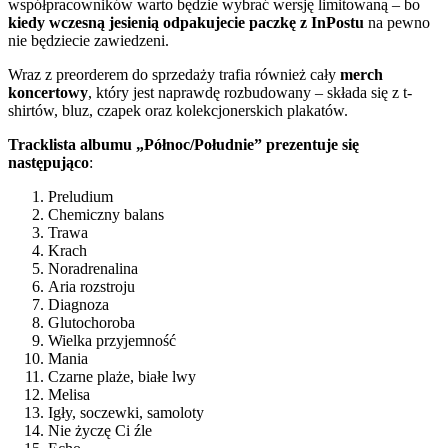
współpracowników warto będzie wybrać wersję limitowaną – bo
kiedy wczesną jesienią odpakujecie paczkę z InPostu
na pewno
nie będziecie zawiedzeni.
Wraz z preorderem do sprzedaży trafia również cały
merch
koncertowy
, który jest naprawdę rozbudowany – składa się z t-
shirtów, bluz, czapek oraz kolekcjonerskich plakatów.
Tracklista albumu „Północ/Południe” prezentuje się
następująco
:
Preludium
Chemiczny balans
Trawa
Krach
Noradrenalina
Aria rozstroju
Diagnoza
Glutochoroba
Wielka przyjemność
Mania
Czarne plaże, białe lwy
Melisa
Igły, soczewki, samoloty
Nie życzę Ci źle