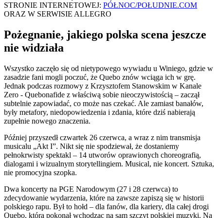
STRONIE INTERNETOWEJ:
PÓŁNOC/POŁUDNIE.COM
ORAZ W SERWISIE ALLEGRO
Pożegnanie, jakiego polska scena jeszcze
nie widziała
Wszystko zaczęło się od nietypowego wywiadu u Winiego, gdzie w
zasadzie fani mogli poczuć, że Quebo znów wciąga ich w grę.
Jednak podczas rozmowy z Krzysztofem Stanowskim w Kanale
Zero - Quebonafide z właściwą sobie nieoczywistością – zaczął
subtelnie zapowiadać, co może nas czekać. Ale zamiast banałów,
były metafory, niedopowiedzenia i zdania, które dziś nabierają
zupełnie nowego znaczenia.
Później przyszedł czwartek 26 czerwca, a wraz z nim transmisja
musicalu „Akt I”. Nikt się nie spodziewał, że dostaniemy
pełnokrwisty spektakl – 14 utworów oprawionych choreografią,
dialogami i wizualnym storytellingiem. Musical, nie koncert. Sztuka,
nie promocyjna szopka.
Dwa koncerty na PGE Narodowym (27 i 28 czerwca) to
zdecydowanie wydarzenia, które na zawsze zapiszą się w historii
polskiego rapu. Był to hołd – dla fanów, dla kariery, dla całej drogi
Quebo, którą pokonał wchodząc na sam szczyt polskiej muzyki. Na