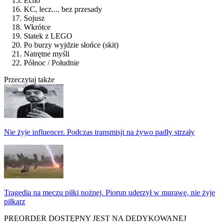
Echo
KC, lecz.... bez przesady
Sojusz
Wkrótce
Statek z LEGO
Po burzy wyjdzie słońce (skit)
Natrętne myśli
Północ / Południe
Przeczytaj także
Nie żyje influencer. Podczas transmisji na żywo padły strzały
Tragedia na meczu piłki nożnej. Piorun uderzył w murawę, nie żyje
piłkarz
PREORDER DOSTĘPNY JEST NA DEDYKOWANEJ