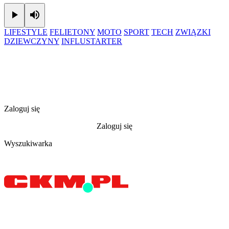
Play
Mute
LIFESTYLE
FELIETONY
MOTO
SPORT
TECH
ZWIĄZKI
DZIEWCZYNY
INFLUSTARTER
Zaloguj się
Zaloguj się
Wyszukiwarka