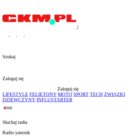
|
Szukaj
Zaloguj się
Zaloguj się
LIFESTYLE
FELIETONY
MOTO
SPORT
TECH
ZWIĄZKI
DZIEWCZYNY
INFLUSTARTER
Słuchaj radia
Radio yanosik