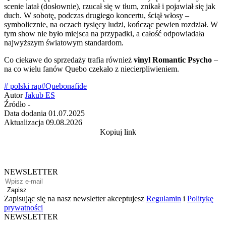
scenie latał (dosłownie), rzucał się w tłum, znikał i pojawiał się jak
duch. W sobotę, podczas drugiego koncertu, ściął włosy –
symbolicznie, na oczach tysięcy ludzi, kończąc pewien rozdział. W
tym show nie było miejsca na przypadki, a całość odpowiadała
najwyższym światowym standardom.
Co ciekawe do sprzedaży trafia również
vinyl Romantic Psycho
–
na co wielu fanów Quebo czekało z niecierpliwieniem.
# polski rap
#Quebonafide
Autor
Jakub ES
Źródło
-
Data dodania
01.07.2025
Aktualizacja
09.08.2026
Kopiuj link
NEWSLETTER
Zapisz
Zapisując się na nasz newsletter akceptujesz
Regulamin
i
Politykę
prywatności
NEWSLETTER