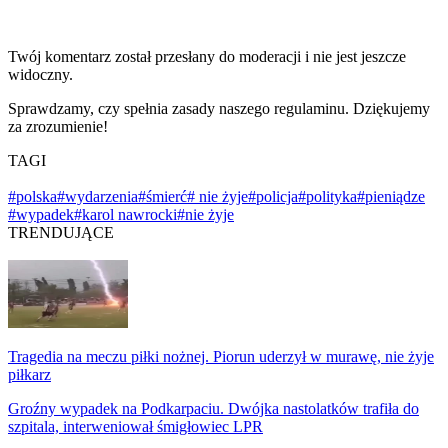
Twój komentarz został przesłany do moderacji i nie jest jeszcze
widoczny.
Sprawdzamy, czy spełnia zasady naszego regulaminu. Dziękujemy
za zrozumienie!
TAGI
#polska
#wydarzenia
#śmierć
# nie żyje
#policja
#polityka
#pieniądze
#wypadek
#karol nawrocki
#nie żyje
TRENDUJĄCE
Tragedia na meczu piłki nożnej. Piorun uderzył w murawę, nie żyje
piłkarz
Groźny wypadek na Podkarpaciu. Dwójka nastolatków trafiła do
szpitala, interweniował śmigłowiec LPR