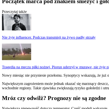
Początek marca pod znakiem śnieżyc i goło
Przeczytaj także
Nie żyje influencer. Podczas transmisji na żywo padły strzały
Tragedia na meczu piłki nożnej. Piorun uderzył w murawę, nie żyje p
Nowy miesiąc nie przyniesie przełomu. Synoptycy wskazują, że już 
Największym zagrożeniem może jednak okazać się marznący deszcz, 
wschodnie regiony. Takie zjawiska zwiększają ryzyko gołoledzi i utru
Mróz czy odwilż? Prognozy nie są zgodne
Największa niepewność dotyczy temperatur. Część modeli wskazuje, 