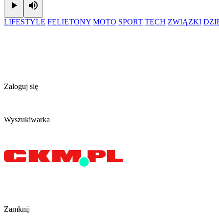
Play
Mute
LIFESTYLE
FELIETONY
MOTO
SPORT
TECH
ZWIĄZKI
DZ
Zaloguj się
Wyszukiwarka
Zamknij