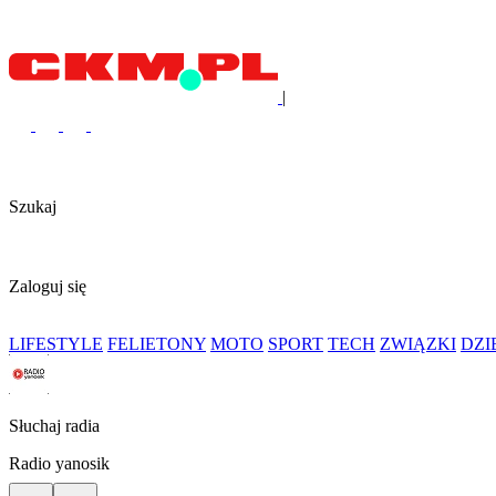
|
Szukaj
Zaloguj się
LIFESTYLE
FELIETONY
MOTO
SPORT
TECH
ZWIĄZKI
DZ
Słuchaj radia
Radio yanosik