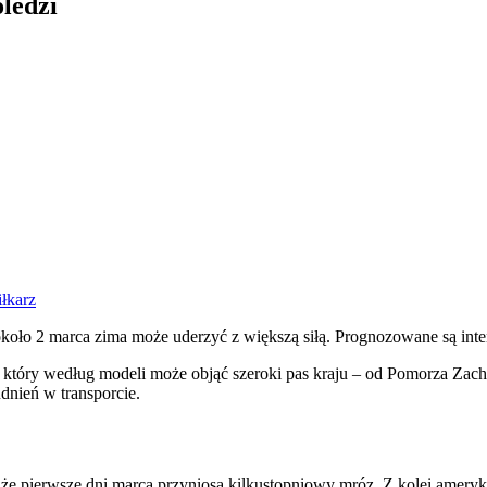
ledzi
iłkarz
około 2 marca zima może uderzyć z większą siłą. Prognozowane są inte
który według modeli może objąć szeroki pas kraju – od Pomorza Zach
dnień w transporcie.
że pierwsze dni marca przyniosą kilkustopniowy mróz. Z kolei amery