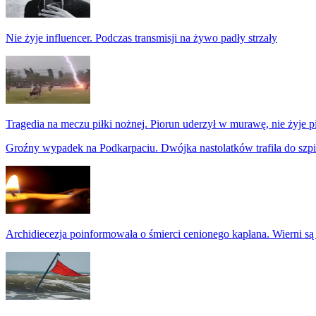
Nie żyje influencer. Podczas transmisji na żywo padły strzały
Tragedia na meczu piłki nożnej. Piorun uderzył w murawę, nie żyje p
Groźny wypadek na Podkarpaciu. Dwójka nastolatków trafiła do szpi
Archidiecezja poinformowała o śmierci cenionego kapłana. Wierni są