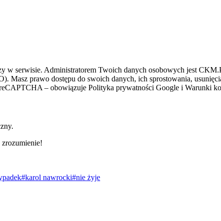
zy w serwisie. Administratorem Twoich danych osobowych jest CKM.PL
O). Masz prawo dostępu do swoich danych, ich sprostowania, usunięcia 
ez reCAPTCHA – obowiązuje Polityka prywatności Google i Warunki kor
czny.
 zrozumienie!
ypadek
#karol nawrocki
#nie żyje