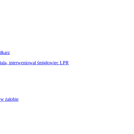
iłkarz
tala, interweniował śmigłowiec LPR
 w żałobie