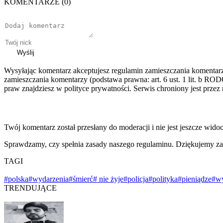
KOMENTARZE (0)
Wyślij
Wysyłając komentarz akceptujesz regulamin zamieszczania komentar
zamieszczania komentarzy (podstawa prawna: art. 6 ust. 1 lit. b ROD
praw znajdziesz w polityce prywatności. Serwis chroniony jest prz
Twój komentarz został przesłany do moderacji i nie jest jeszcze wido
Sprawdzamy, czy spełnia zasady naszego regulaminu. Dziękujemy za
TAGI
#polska
#wydarzenia
#śmierć
# nie żyje
#policja
#polityka
#pieniądze
#w
TRENDUJĄCE