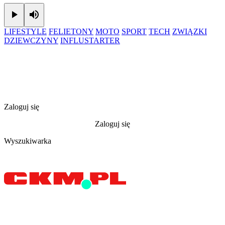
Play
Mute
LIFESTYLE
FELIETONY
MOTO
SPORT
TECH
ZWIĄZKI
DZIEWCZYNY
INFLUSTARTER
Zaloguj się
Zaloguj się
Wyszukiwarka