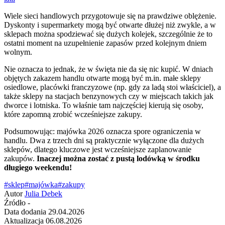
Wiele sieci handlowych przygotowuje się na prawdziwe oblężenie.
Dyskonty i supermarkety mogą być otwarte dłużej niż zwykle, a w
sklepach można spodziewać się dużych kolejek, szczególnie że to
ostatni moment na uzupełnienie zapasów przed kolejnym dniem
wolnym.
Nie oznacza to jednak, że w święta nie da się nic kupić. W dniach
objętych zakazem handlu otwarte mogą być m.in. małe sklepy
osiedlowe, placówki franczyzowe (np. gdy za ladą stoi właściciel), a
także sklepy na stacjach benzynowych czy w miejscach takich jak
dworce i lotniska. To właśnie tam najczęściej kierują się osoby,
które zapomną zrobić wcześniejsze zakupy.
Podsumowując: majówka 2026 oznacza spore ograniczenia w
handlu. Dwa z trzech dni są praktycznie wyłączone dla dużych
sklepów, dlatego kluczowe jest wcześniejsze zaplanowanie
zakupów.
Inaczej można zostać z pustą lodówką w środku
długiego weekendu!
#sklep
#majówka
#zakupy
Autor
Julia Debek
Źródło
-
Data dodania
29.04.2026
Aktualizacja
06.08.2026