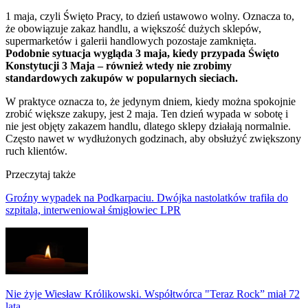
1 maja, czyli Święto Pracy, to dzień ustawowo wolny. Oznacza to,
że obowiązuje zakaz handlu, a większość dużych sklepów,
supermarketów i galerii handlowych pozostaje zamknięta.
Podobnie sytuacja wygląda 3 maja, kiedy przypada Święto
Konstytucji 3 Maja – również wtedy nie zrobimy
standardowych zakupów w popularnych sieciach.
W praktyce oznacza to, że jedynym dniem, kiedy można spokojnie
zrobić większe zakupy, jest 2 maja. Ten dzień wypada w sobotę i
nie jest objęty zakazem handlu, dlatego sklepy działają normalnie.
Często nawet w wydłużonych godzinach, aby obsłużyć zwiększony
ruch klientów.
Przeczytaj także
Groźny wypadek na Podkarpaciu. Dwójka nastolatków trafiła do
szpitala, interweniował śmigłowiec LPR
Nie żyje Wiesław Królikowski. Współtwórca "Teraz Rock” miał 72
lata