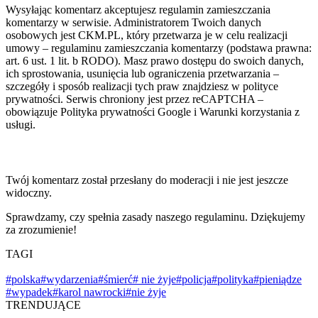
Wysyłając komentarz akceptujesz regulamin zamieszczania
komentarzy w serwisie. Administratorem Twoich danych
osobowych jest CKM.PL, który przetwarza je w celu realizacji
umowy – regulaminu zamieszczania komentarzy (podstawa prawna:
art. 6 ust. 1 lit. b RODO). Masz prawo dostępu do swoich danych,
ich sprostowania, usunięcia lub ograniczenia przetwarzania –
szczegóły i sposób realizacji tych praw znajdziesz w polityce
prywatności. Serwis chroniony jest przez reCAPTCHA –
obowiązuje Polityka prywatności Google i Warunki korzystania z
usługi.
Twój komentarz został przesłany do moderacji i nie jest jeszcze
widoczny.
Sprawdzamy, czy spełnia zasady naszego regulaminu. Dziękujemy
za zrozumienie!
TAGI
#polska
#wydarzenia
#śmierć
# nie żyje
#policja
#polityka
#pieniądze
#wypadek
#karol nawrocki
#nie żyje
TRENDUJĄCE