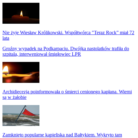
Nie żyje Wiesław Królikowski. Współtwórca "Teraz Rock” miał 72
lata
Groźny wypadek na Podkarpaciu. Dwójka nastolatków trafiła do
szpitala, interweniował śmigłowiec LPR
Archidiecezja poinformowała o śmierci cenionego kapłana. Wierni
są w żałobie
Zamknięto popularne kąpieliska nad Bałtykiem. Wykryto tam