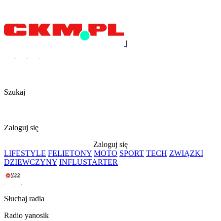
|
Szukaj
Zaloguj się
Zaloguj się
LIFESTYLE
FELIETONY
MOTO
SPORT
TECH
ZWIĄZKI
DZIEWCZYNY
INFLUSTARTER
Słuchaj radia
Radio yanosik