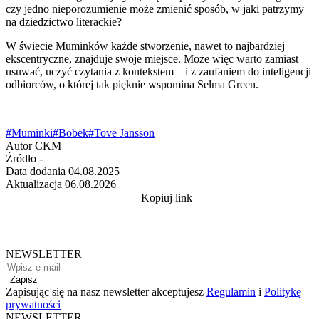
czy jedno nieporozumienie może zmienić sposób, w jaki patrzymy
na dziedzictwo literackie?
W świecie Muminków każde stworzenie, nawet to najbardziej
ekscentryczne, znajduje swoje miejsce. Może więc warto zamiast
usuwać, uczyć czytania z kontekstem – i z zaufaniem do inteligencji
odbiorców, o której tak pięknie wspomina Selma Green.
#Muminki
#Bobek
#Tove Jansson
Autor
CKM
Źródło
-
Data dodania
04.08.2025
Aktualizacja
06.08.2026
Kopiuj link
NEWSLETTER
Zapisz
Zapisując się na nasz newsletter akceptujesz
Regulamin
i
Politykę
prywatności
NEWSLETTER