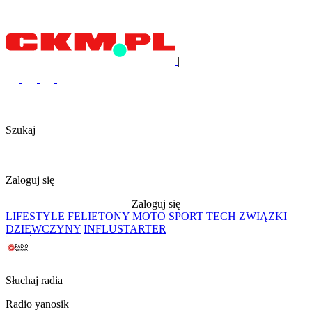
|
Szukaj
Zaloguj się
Zaloguj się
LIFESTYLE
FELIETONY
MOTO
SPORT
TECH
ZWIĄZKI
DZIEWCZYNY
INFLUSTARTER
Słuchaj radia
Radio yanosik