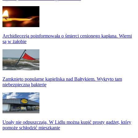
Archidiecezja poinformowała o śmierci cenionego kapłana. Wierni
są w żałobie
Zamknięto popularne kąpieliska nad Bałtykiem. Wykryto tam
niebezpieczną bakterię
Upały nie odpuszczają. W Lidlu można kupić prosty gadżet, który
pomoże schłodzić mieszkanie