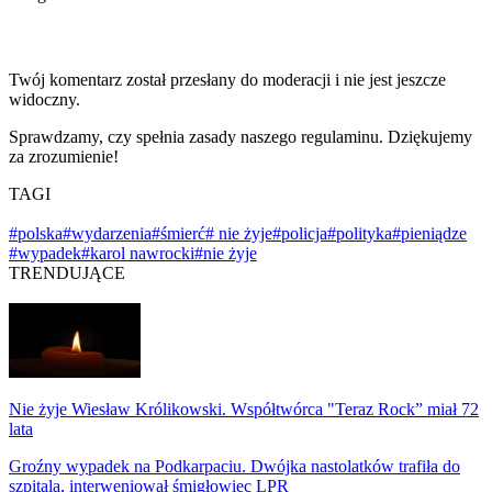
Twój komentarz został przesłany do moderacji i nie jest jeszcze
widoczny.
Sprawdzamy, czy spełnia zasady naszego regulaminu. Dziękujemy
za zrozumienie!
TAGI
#polska
#wydarzenia
#śmierć
# nie żyje
#policja
#polityka
#pieniądze
#wypadek
#karol nawrocki
#nie żyje
TRENDUJĄCE
Nie żyje Wiesław Królikowski. Współtwórca "Teraz Rock” miał 72
lata
Groźny wypadek na Podkarpaciu. Dwójka nastolatków trafiła do
szpitala, interweniował śmigłowiec LPR