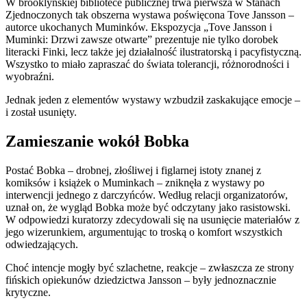
W brooklyńskiej bibliotece publicznej trwa pierwsza w Stanach
Zjednoczonych tak obszerna wystawa poświęcona Tove Jansson –
autorce ukochanych Muminków. Ekspozycja „Tove Jansson i
Muminki: Drzwi zawsze otwarte” prezentuje nie tylko dorobek
literacki Finki, lecz także jej działalność ilustratorską i pacyfistyczną.
Wszystko to miało zapraszać do świata tolerancji, różnorodności i
wyobraźni.
Jednak jeden z elementów wystawy wzbudził zaskakujące emocje –
i został usunięty.
Zamieszanie wokół Bobka
Postać Bobka – drobnej, złośliwej i figlarnej istoty znanej z
komiksów i książek o Muminkach – zniknęła z wystawy po
interwencji jednego z darczyńców. Według relacji organizatorów,
uznał on, że wygląd Bobka może być odczytany jako rasistowski.
W odpowiedzi kuratorzy zdecydowali się na usunięcie materiałów z
jego wizerunkiem, argumentując to troską o komfort wszystkich
odwiedzających.
Choć intencje mogły być szlachetne, reakcje – zwłaszcza ze strony
fińskich opiekunów dziedzictwa Jansson – były jednoznacznie
krytyczne.