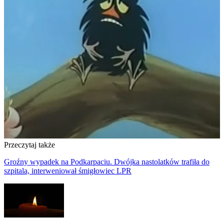
Przeczytaj także
Groźny wypadek na Podkarpaciu. Dwójka nastolatków trafiła do
szpitala, interweniował śmigłowiec LPR