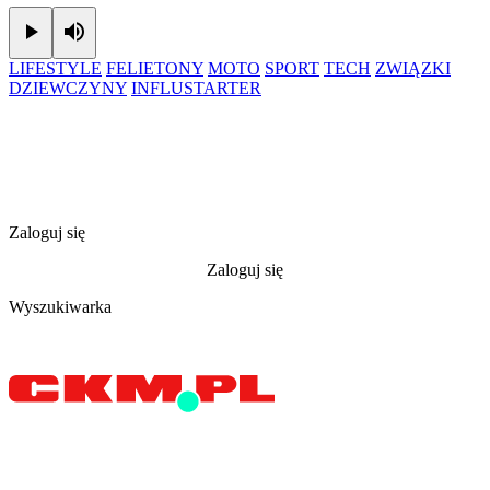
Play
Mute
LIFESTYLE
FELIETONY
MOTO
SPORT
TECH
ZWIĄZKI
DZIEWCZYNY
INFLUSTARTER
Zaloguj się
Zaloguj się
Wyszukiwarka