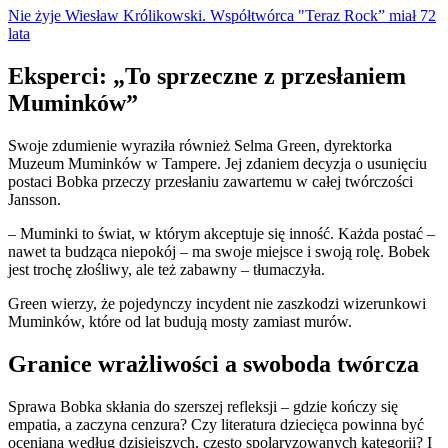
Nie żyje Wiesław Królikowski. Współtwórca "Teraz Rock” miał 72
lata
Eksperci: „To sprzeczne z przesłaniem
Muminków”
Swoje zdumienie wyraziła również Selma Green, dyrektorka
Muzeum Muminków w Tampere. Jej zdaniem decyzja o usunięciu
postaci Bobka przeczy przesłaniu zawartemu w całej twórczości
Jansson.
– Muminki to świat, w którym akceptuje się inność. Każda postać –
nawet ta budząca niepokój – ma swoje miejsce i swoją rolę. Bobek
jest trochę złośliwy, ale też zabawny – tłumaczyła.
Green wierzy, że pojedynczy incydent nie zaszkodzi wizerunkowi
Muminków, które od lat budują mosty zamiast murów.
Granice wrażliwości a swoboda twórcza
Sprawa Bobka skłania do szerszej refleksji – gdzie kończy się
empatia, a zaczyna cenzura? Czy literatura dziecięca powinna być
oceniana według dzisiejszych, często spolaryzowanych kategorii? I