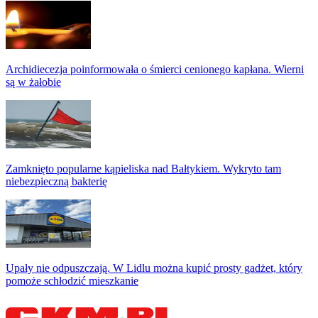
Archidiecezja poinformowała o śmierci cenionego kapłana. Wierni
są w żałobie
Zamknięto popularne kąpieliska nad Bałtykiem. Wykryto tam
niebezpieczną bakterię
Upały nie odpuszczają. W Lidlu można kupić prosty gadżet, który
pomoże schłodzić mieszkanie