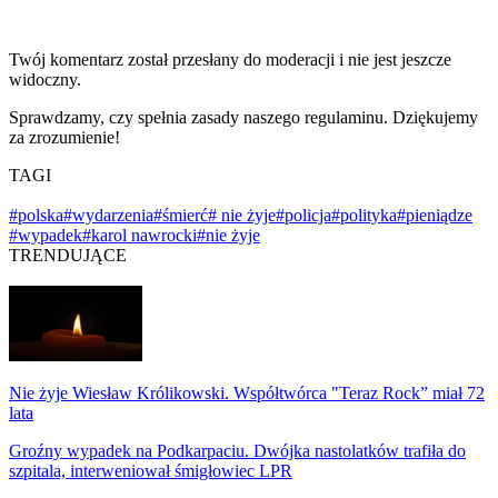
Twój komentarz został przesłany do moderacji i nie jest jeszcze
widoczny.
Sprawdzamy, czy spełnia zasady naszego regulaminu. Dziękujemy
za zrozumienie!
TAGI
#polska
#wydarzenia
#śmierć
# nie żyje
#policja
#polityka
#pieniądze
#wypadek
#karol nawrocki
#nie żyje
TRENDUJĄCE
Nie żyje Wiesław Królikowski. Współtwórca "Teraz Rock” miał 72
lata
Groźny wypadek na Podkarpaciu. Dwójka nastolatków trafiła do
szpitala, interweniował śmigłowiec LPR