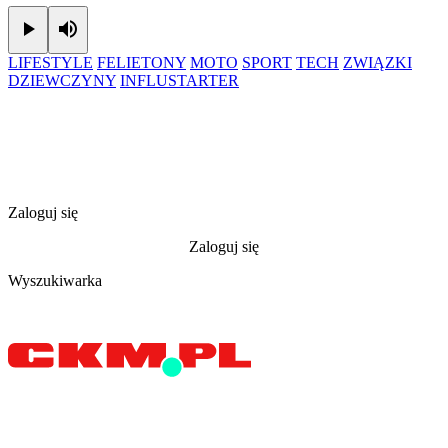
Play
Mute
LIFESTYLE
FELIETONY
MOTO
SPORT
TECH
ZWIĄZKI
DZIEWCZYNY
INFLUSTARTER
Zaloguj się
Zaloguj się
Wyszukiwarka