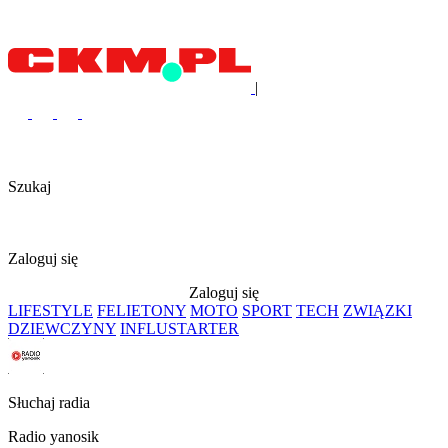
|
Szukaj
Zaloguj się
Zaloguj się
LIFESTYLE
FELIETONY
MOTO
SPORT
TECH
ZWIĄZKI
DZIEWCZYNY
INFLUSTARTER
Słuchaj radia
Radio yanosik