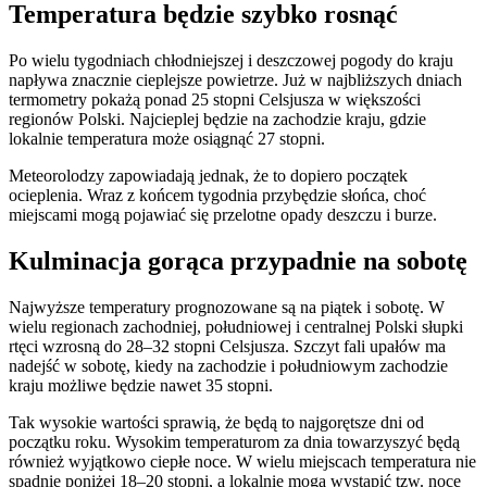
Temperatura będzie szybko rosnąć
Po wielu tygodniach chłodniejszej i deszczowej pogody do kraju
napływa znacznie cieplejsze powietrze. Już w najbliższych dniach
termometry pokażą ponad 25 stopni Celsjusza w większości
regionów Polski. Najcieplej będzie na zachodzie kraju, gdzie
lokalnie temperatura może osiągnąć 27 stopni.
Meteorolodzy zapowiadają jednak, że to dopiero początek
ocieplenia. Wraz z końcem tygodnia przybędzie słońca, choć
miejscami mogą pojawiać się przelotne opady deszczu i burze.
Kulminacja gorąca przypadnie na sobotę
Najwyższe temperatury prognozowane są na piątek i sobotę. W
wielu regionach zachodniej, południowej i centralnej Polski słupki
rtęci wzrosną do 28–32 stopni Celsjusza. Szczyt fali upałów ma
nadejść w sobotę, kiedy na zachodzie i południowym zachodzie
kraju możliwe będzie nawet 35 stopni.
Tak wysokie wartości sprawią, że będą to najgorętsze dni od
początku roku. Wysokim temperaturom za dnia towarzyszyć będą
również wyjątkowo ciepłe noce. W wielu miejscach temperatura nie
spadnie poniżej 18–20 stopni, a lokalnie mogą wystąpić tzw. noce