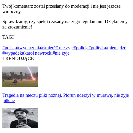
Twój komentarz został przesłany do moderacji i nie jest jeszcze
widoczny.
Sprawdzamy, czy spełnia zasady naszego regulaminu. Dziękujemy
za zrozumienie!
TAGI
#polska
#wydarzenia
#śmierć
# nie żyje
#policja
#polityka
#pieniądze
#wypadek
#karol nawrocki
#nie żyje
TRENDUJĄCE
Tragedia na meczu piłki nożnej. Piorun uderzył w murawę, nie żyje
piłkarz