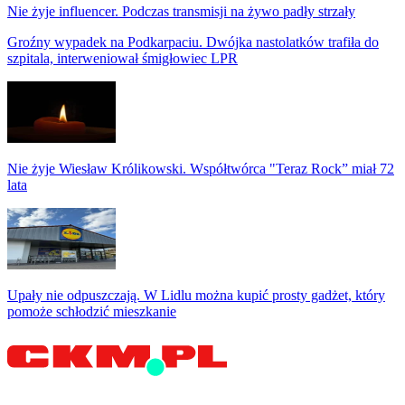
Nie żyje influencer. Podczas transmisji na żywo padły strzały
Groźny wypadek na Podkarpaciu. Dwójka nastolatków trafiła do
szpitala, interweniował śmigłowiec LPR
Nie żyje Wiesław Królikowski. Współtwórca "Teraz Rock” miał 72
lata
Upały nie odpuszczają. W Lidlu można kupić prosty gadżet, który
pomoże schłodzić mieszkanie