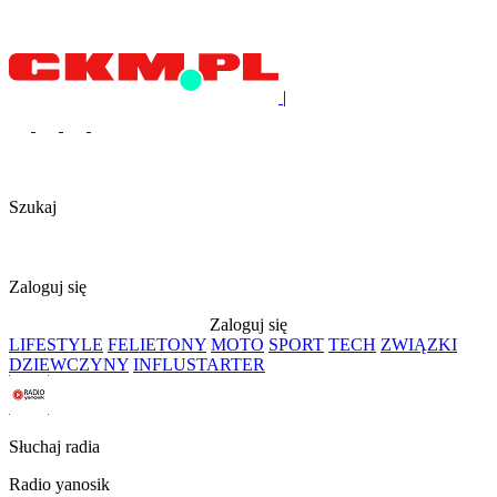
|
Szukaj
Zaloguj się
Zaloguj się
LIFESTYLE
FELIETONY
MOTO
SPORT
TECH
ZWIĄZKI
DZIEWCZYNY
INFLUSTARTER
Słuchaj radia
Radio yanosik