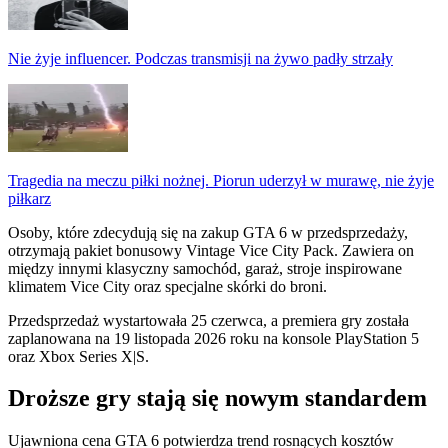
Nie żyje influencer. Podczas transmisji na żywo padły strzały
Tragedia na meczu piłki nożnej. Piorun uderzył w murawę, nie żyje
piłkarz
Osoby, które zdecydują się na zakup GTA 6 w przedsprzedaży,
otrzymają pakiet bonusowy Vintage Vice City Pack. Zawiera on
między innymi klasyczny samochód, garaż, stroje inspirowane
klimatem Vice City oraz specjalne skórki do broni.
Przedsprzedaż wystartowała 25 czerwca, a premiera gry została
zaplanowana na 19 listopada 2026 roku na konsole PlayStation 5
oraz Xbox Series X|S.
Droższe gry stają się nowym standardem
Ujawniona cena GTA 6 potwierdza trend rosnących kosztów