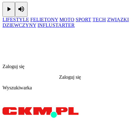
Play
Mute
LIFESTYLE
FELIETONY
MOTO
SPORT
TECH
ZWIĄZKI
DZIEWCZYNY
INFLUSTARTER
Zaloguj się
Zaloguj się
Wyszukiwarka