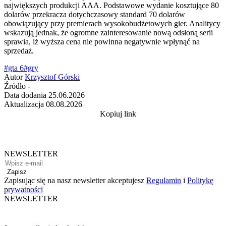
największych produkcji AAA. Podstawowe wydanie kosztujące 80
dolarów przekracza dotychczasowy standard 70 dolarów
obowiązujący przy premierach wysokobudżetowych gier. Analitycy
wskazują jednak, że ogromne zainteresowanie nową odsłoną serii
sprawia, iż wyższa cena nie powinna negatywnie wpłynąć na
sprzedaż.
#gta 6
#gry
Autor
Krzysztof Górski
Źródło
-
Data dodania
25.06.2026
Aktualizacja
08.08.2026
Kopiuj link
NEWSLETTER
Zapisz
Zapisując się na nasz newsletter akceptujesz
Regulamin
i
Politykę
prywatności
NEWSLETTER