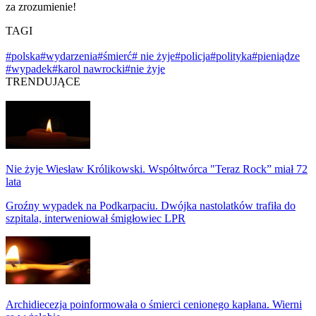
za zrozumienie!
TAGI
#polska
#wydarzenia
#śmierć
# nie żyje
#policja
#polityka
#pieniądze
#wypadek
#karol nawrocki
#nie żyje
TRENDUJĄCE
Nie żyje Wiesław Królikowski. Współtwórca "Teraz Rock” miał 72
lata
Groźny wypadek na Podkarpaciu. Dwójka nastolatków trafiła do
szpitala, interweniował śmigłowiec LPR
Archidiecezja poinformowała o śmierci cenionego kapłana. Wierni