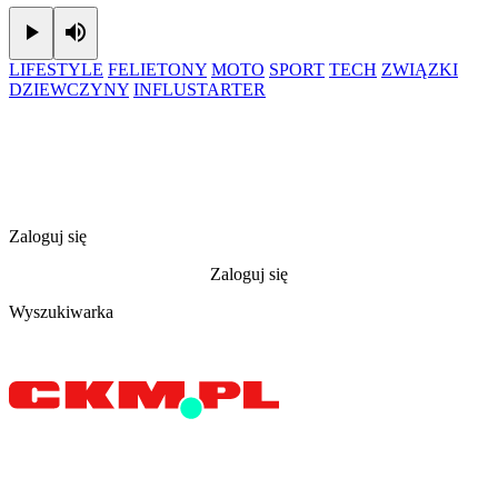
Play
Mute
LIFESTYLE
FELIETONY
MOTO
SPORT
TECH
ZWIĄZKI
DZIEWCZYNY
INFLUSTARTER
Zaloguj się
Zaloguj się
Wyszukiwarka