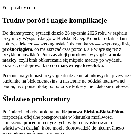
Fot. pixabay.com
Trudny poród i nagłe komplikacje
Do dramatycznej sytuacji doszło 26 stycznia 2026 roku w szpitalu
przy ulicy Wyspiańskiego w Bielsku-Białej. Kobieta rodziła siłami
natury, a lekarze — według ustaleń dziennikarzy — wspomagali się
próżnociągiem
, co ma skracać czas porodu, ale wiąże się też z
ryzykiem powikłań. Podczas akcji porodowej wystąpiła
atonia
macicy
, czyli brak obkurczania się mięśnia macicy po wydaniu
łożyska, co doprowadziło do
masywnego krwotoku
.
Personel natychmiast przystąpił do działań ratunkowych i przewiózł
pacjentkę na blok operacyjny, a następnie na oddział intensywnej
terapii, lecz ponad dobę po porodzie kobiety nie udało się uratować.
Śledztwo prokuratury
Po śmierci kobiety prokuratura
Rejonowa Bielsko-Biała-Północ
rozpoczęła oficjalne postępowanie w kierunku możliwości
naruszenia procedur medycznych, w tym niezastosowania
właściwych działań, które mogły doprowadzić do nieumyślnego
spowodowania śmierci pacjentki.