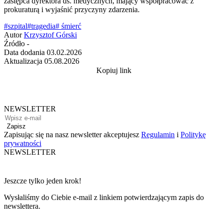
zastępca dyrektora ds. medycznych, mający współpracować z
prokuraturą i wyjaśnić przyczyny zdarzenia.
#szpital
#tragedia
# śmierć
Autor
Krzysztof Górski
Źródło
-
Data dodania
03.02.2026
Aktualizacja
05.08.2026
Kopiuj link
NEWSLETTER
Zapisz
Zapisując się na nasz newsletter akceptujesz
Regulamin
i
Politykę
prywatności
NEWSLETTER
Jeszcze tylko jeden krok!
Wysłaliśmy do Ciebie e-mail z linkiem potwierdzającym zapis do
newslettera.