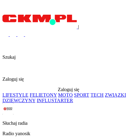
|
Szukaj
Zaloguj się
Zaloguj się
LIFESTYLE
FELIETONY
MOTO
SPORT
TECH
ZWIĄZKI
DZIEWCZYNY
INFLUSTARTER
Słuchaj radia
Radio yanosik