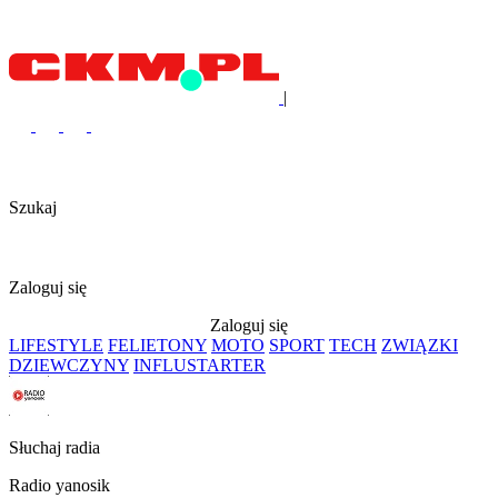
|
Szukaj
Zaloguj się
Zaloguj się
LIFESTYLE
FELIETONY
MOTO
SPORT
TECH
ZWIĄZKI
DZIEWCZYNY
INFLUSTARTER
Słuchaj radia
Radio yanosik