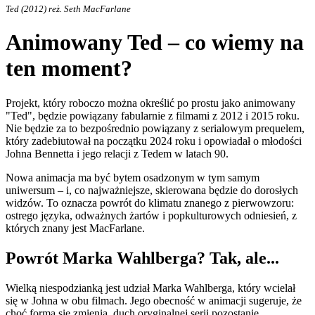
Ted (2012) reż. Seth MacFarlane
Animowany Ted – co wiemy na
ten moment?
Projekt, który roboczo można określić po prostu jako animowany
"Ted", będzie powiązany fabularnie z filmami z 2012 i 2015 roku.
Nie będzie za to bezpośrednio powiązany z serialowym prequelem,
który zadebiutował na początku 2024 roku i opowiadał o młodości
Johna Bennetta i jego relacji z Tedem w latach 90.
Nowa animacja ma być bytem osadzonym w tym samym
uniwersum – i, co najważniejsze, skierowana będzie do dorosłych
widzów. To oznacza powrót do klimatu znanego z pierwowzoru:
ostrego języka, odważnych żartów i popkulturowych odniesień, z
których znany jest MacFarlane.
Powrót Marka Wahlberga? Tak, ale...
Wielką niespodzianką jest udział Marka Wahlberga, który wcielał
się w Johna w obu filmach. Jego obecność w animacji sugeruje, że
choć forma się zmienia, duch oryginalnej serii pozostanie