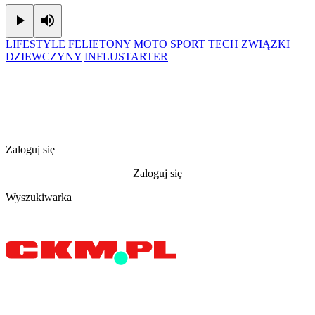
Play
Mute
LIFESTYLE
FELIETONY
MOTO
SPORT
TECH
ZWIĄZKI
DZIEWCZYNY
INFLUSTARTER
Zaloguj się
Zaloguj się
Wyszukiwarka