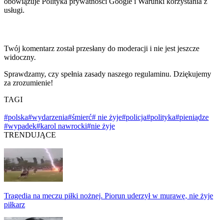
obowiązuje Polityka prywatności Google i Warunki korzystania z
usługi.
Twój komentarz został przesłany do moderacji i nie jest jeszcze
widoczny.
Sprawdzamy, czy spełnia zasady naszego regulaminu. Dziękujemy
za zrozumienie!
TAGI
#polska
#wydarzenia
#śmierć
# nie żyje
#policja
#polityka
#pieniądze
#wypadek
#karol nawrocki
#nie żyje
TRENDUJĄCE
Tragedia na meczu piłki nożnej. Piorun uderzył w murawę, nie żyje
piłkarz