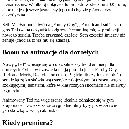
nienaruszony. Wahlberg dołączył do projektu w styczniu 2025 roku,
choć nie jest jeszcze jasne, czy jego rola będzie główna, czy
epizodyczna.
Seth MacFarlane – twórca „Family Guy”, „American Dad” i sam
głos Teda – ma oczywiście odgrywać centralną rolę w produkcji
nowego serialu. Trzeba przyznać, częściej Seth częściej śmieszy niż
żenuje (chociaż to też mu się zdarza).
Boom na animacje dla dorosłych
Nowy „Ted” wpisuje się w coraz silniejszy trend animacji dla
dorosłych. Od lat widzowie kochają produkcje jak Family Guy,
Rick and Morty, Bojack Horseman, Big Mouth czy Inside Job. Te
seriale łączą kreskówkową estetykę z dojrzałymi (a czasem wręcz
szokującymi) tematami, które w klasycznych sitcomach nie miałyby
racji bytu.
Animowany Ted ma więc szansę idealnie odnaleźć się w tym
krajobrazie – zwłaszcza że oryginalne filmy były już właściwie
„kreskówką w wersji aktorskiej”.
Kiedy premiera?