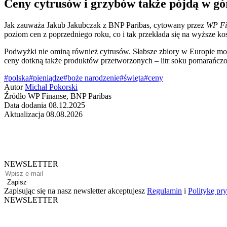
Ceny cytrusów i grzybów także pójdą w gó
Jak zauważa Jakub Jakubczak z BNP Paribas, cytowany przez
WP Fi
poziom cen z poprzedniego roku, co i tak przekłada się na wyższe k
Podwyżki nie ominą również cytrusów. Słabsze zbiory w Europie mog
ceny dotkną także produktów przetworzonych – litr soku pomarańcz
#polska
#pieniądze
#boże narodzenie
#święta
#ceny
Autor
Michał Pokorski
Źródło
WP Finanse, BNP Paribas
Data dodania
08.12.2025
Aktualizacja
08.08.2026
NEWSLETTER
Zapisz
Zapisując się na nasz newsletter akceptujesz
Regulamin
i
Politykę pr
NEWSLETTER