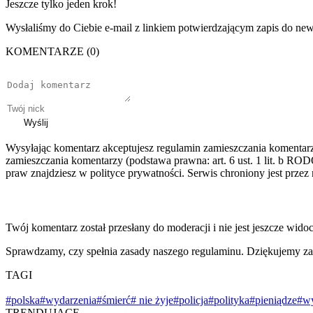
Jeszcze tylko jeden krok!
Wysłaliśmy do Ciebie e-mail z linkiem potwierdzającym zapis do news
KOMENTARZE (0)
Wyślij
Wysyłając komentarz akceptujesz regulamin zamieszczania komentar
zamieszczania komentarzy (podstawa prawna: art. 6 ust. 1 lit. b ROD
praw znajdziesz w polityce prywatności. Serwis chroniony jest prz
Twój komentarz został przesłany do moderacji i nie jest jeszcze wido
Sprawdzamy, czy spełnia zasady naszego regulaminu. Dziękujemy za
TAGI
#polska
#wydarzenia
#śmierć
# nie żyje
#policja
#polityka
#pieniądze
#w
TRENDUJĄCE