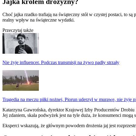
Jajka królem drożyzny?
Choć jajka rzadko trafiają na świąteczny stół w czystej postaci, t
realny wpływ na świąteczne wydatki.
Przeczytaj także
Nie żyje influencer. Podczas transmisji na żywo padły strzały
Tragedia na meczu piłki nożnej. Piorun uderzył w murawę, nie żyje p
Katarzyna Gawrońska, dyrektor Krajowej Izby Producentów Drobiu 
Jej zdaniem, skala podwyżek jest na tyle duża, że konsumenci mogą 
Eksperci wskazują, że głównym powodem drożenia jaj jest rozprzestrz