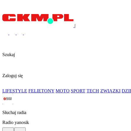
|
Szukaj
Zaloguj się
LIFESTYLE
FELIETONY
MOTO
SPORT
TECH
ZWIĄZKI
DZ
Słuchaj radia
Radio yanosik