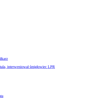
iłkarz
tala, interweniował śmigłowiec LPR
ata