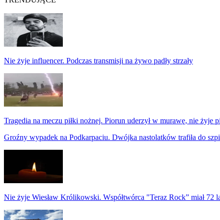
Nie żyje influencer. Podczas transmisji na żywo padły strzały
Tragedia na meczu piłki nożnej. Piorun uderzył w murawę, nie żyje p
Groźny wypadek na Podkarpaciu. Dwójka nastolatków trafiła do szpi
Nie żyje Wiesław Królikowski. Współtwórca "Teraz Rock” miał 72 l