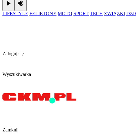
Play
Mute
LIFESTYLE
FELIETONY
MOTO
SPORT
TECH
ZWIĄZKI
DZ
Zaloguj się
Wyszukiwarka
Zamknij