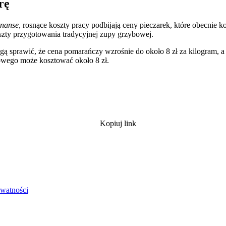
rę
nanse,
rosnące koszty pracy podbijają ceny pieczarek, które obecnie ko
oszty przygotowania tradycyjnej zupy grzybowej.
ą sprawić, że cena pomarańczy wzrośnie do około 8 zł za kilogram, a
owego może kosztować około 8 zł.
Kopiuj link
ywatności