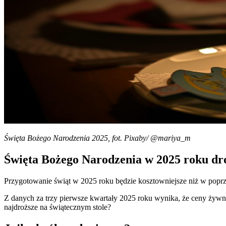
Święta Bożego Narodzenia 2025, fot. Pixaby/ @mariya_m
Święta Bożego Narodzenia w 2025 roku dro
Przygotowanie świąt w 2025 roku będzie kosztowniejsze niż w pop
Z danych za trzy pierwsze kwartały 2025 roku wynika, że ceny żywno
najdroższe na świątecznym stole?