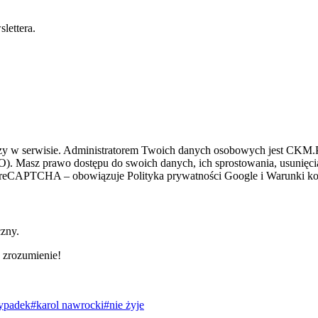
lettera.
zy w serwisie. Administratorem Twoich danych osobowych jest CKM.PL
O). Masz prawo dostępu do swoich danych, ich sprostowania, usunięcia 
ez reCAPTCHA – obowiązuje Polityka prywatności Google i Warunki kor
czny.
 zrozumienie!
ypadek
#karol nawrocki
#nie żyje