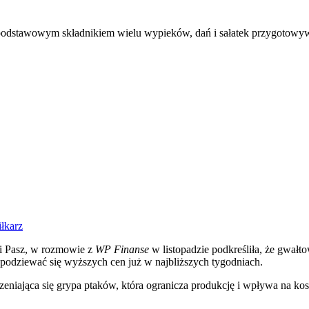
o są podstawowym składnikiem wielu wypieków, dań i sałatek przygoto
iłkarz
i Pasz, w rozmowie z
WP Finanse
w listopadzie podkreśliła, że gwałt
spodziewać się wyższych cen już w najbliższych tygodniach.
eniająca się grypa ptaków, która ogranicza produkcję i wpływa na kos