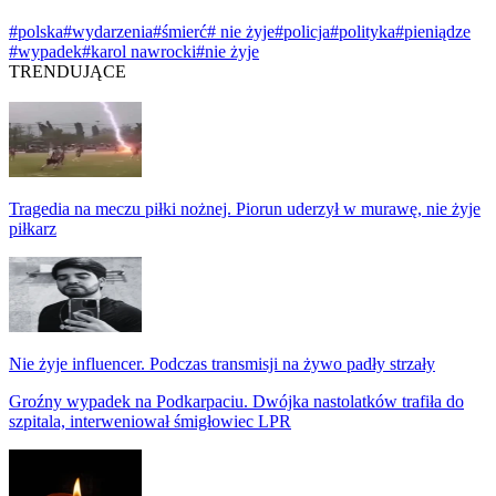
#polska
#wydarzenia
#śmierć
# nie żyje
#policja
#polityka
#pieniądze
#wypadek
#karol nawrocki
#nie żyje
TRENDUJĄCE
Tragedia na meczu piłki nożnej. Piorun uderzył w murawę, nie żyje
piłkarz
Nie żyje influencer. Podczas transmisji na żywo padły strzały
Groźny wypadek na Podkarpaciu. Dwójka nastolatków trafiła do
szpitala, interweniował śmigłowiec LPR