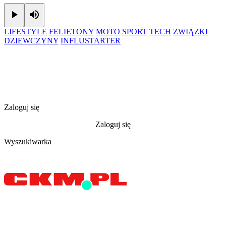
Play
Mute
LIFESTYLE
FELIETONY
MOTO
SPORT
TECH
ZWIĄZKI
DZIEWCZYNY
INFLUSTARTER
Zaloguj się
Zaloguj się
Wyszukiwarka