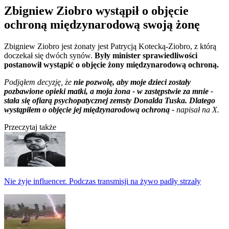
Zbigniew Ziobro wystąpił o objęcie
ochroną międzynarodową swoją żonę
Zbigniew Ziobro jest żonaty jest Patrycją Kotecką-Ziobro, z którą
doczekał się dwóch synów.
Były minister sprawiedliwości
postanowił wystąpić o objęcie żony międzynarodową ochroną.
Podjąłem decyzję, że
nie pozwolę, aby moje dzieci zostały
pozbawione opieki matki, a moja żona - w zastępstwie za mnie -
stała się ofiarą psychopatycznej zemsty Donalda Tuska. Dlatego
wystąpiłem o objęcie jej międzynarodową ochroną -
napisał na X.
Przeczytaj także
Nie żyje influencer. Podczas transmisji na żywo padły strzały