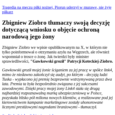
Tragedia na meczu piłki nożnej. Piorun uderzył w murawę, nie żyje
piłkarz
Zbigniew Ziobro tłumaczy swoją decyzję
dotyczącą wniosku o objęcie ochroną
narodową jego żony
Zbigniew Ziobro we wpisie opublikowanym na X, w którym nie
tylko poinformował o otrzymaniu azylu na Węgrzech, ale również
wspomniał o trosce o żonę. Jak twierdzi były minister
sprawiedliwości,
"Gawkowski groził" Patrycji Koteckiej-Ziobro.
Gawkowski groził mojej żonie ściganiem za jej pracę w spółce link4,
mimo że niedawno zakończył się audyt, po którym - decyzją ludzi
Tuska - wypłacono jej premię bezprawnie wstrzymywaną przez dwa
lata. Premia ta była bezpośrednio związana z jej sukcesami
zawodowymi. Dzięki pracy mojej żony Link4 stała się drugą
najbardziej rozpoznawalną marką ubezpieczeniową w Polsce,
pozyskała blisko pół miliona nowych klientów, a realizowane pod jej
kierownictwem kampanie marketingowe zostały uhonorowane
licznymi prestiżowymi nagrodami branżowymi - tłumaczył.