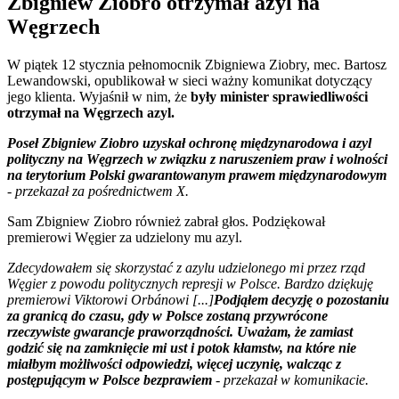
Zbigniew Ziobro otrzymał azyl na
Węgrzech
W piątek 12 stycznia pełnomocnik Zbigniewa Ziobry, mec. Bartosz
Lewandowski, opublikował w sieci ważny komunikat dotyczący
jego klienta. Wyjaśnił w nim, że
były minister sprawiedliwości
otrzymał na Węgrzech azyl.
Poseł Zbigniew Ziobro uzyskał ochronę międzynarodowa i azyl
polityczny na Węgrzech w związku z naruszeniem praw i wolności
na terytorium Polski gwarantowanym prawem międzynarodowym
- przekazał za pośrednictwem X.
Sam Zbigniew Ziobro również zabrał głos. Podziękował
premierowi Węgier za udzielony mu azyl.
Zdecydowałem się skorzystać z azylu udzielonego mi przez rząd
Węgier z powodu politycznych represji w Polsce. Bardzo dziękuję
premierowi Viktorowi Orbánowi [...]
Podjąłem decyzję o pozostaniu
za granicą do czasu, gdy w Polsce zostaną przywrócone
rzeczywiste gwarancje praworządności. Uważam, że zamiast
godzić się na zamknięcie mi ust i potok kłamstw, na które nie
miałbym możliwości odpowiedzi, więcej uczynię, walcząc z
postępującym w Polsce bezprawiem
- przekazał w komunikacie.