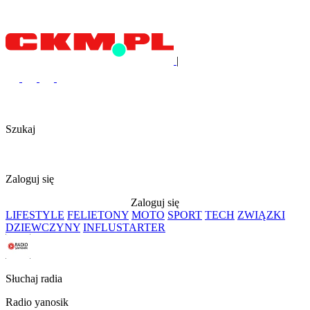
|
Szukaj
Zaloguj się
Zaloguj się
LIFESTYLE
FELIETONY
MOTO
SPORT
TECH
ZWIĄZKI
DZIEWCZYNY
INFLUSTARTER
Słuchaj radia
Radio yanosik