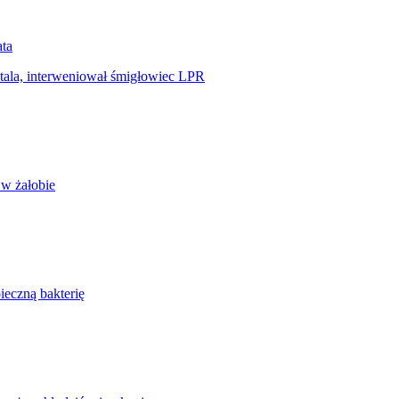
ata
tala, interweniował śmigłowiec LPR
 w żałobie
ieczną bakterię