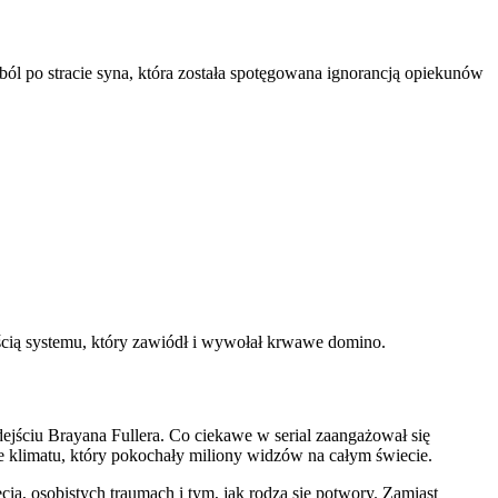
l po stracie syna, która została spotęgowana ignorancją opiekunów
ością systemu, który zawiódł i wywołał krwawe domino.
 odejściu Brayana Fullera. Co ciekawe w serial zaangażował się
nie klimatu, który pokochały miliony widzów na całym świecie.
a, osobistych traumach i tym, jak rodzą się potwory. Zamiast