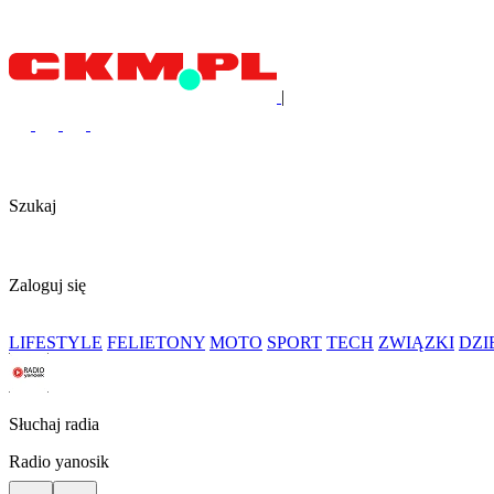
|
Szukaj
Zaloguj się
LIFESTYLE
FELIETONY
MOTO
SPORT
TECH
ZWIĄZKI
DZ
Słuchaj radia
Radio yanosik