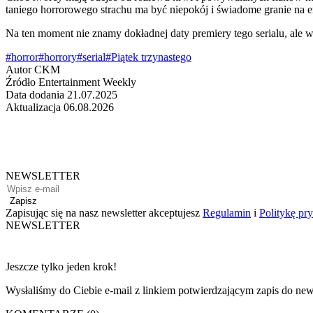
taniego horrorowego strachu ma być niepokój i świadome granie na 
Na ten moment nie znamy dokładnej daty premiery tego serialu, ale 
#horror
#horrory
#serial
#Piątek trzynastego
Autor
CKM
Źródło
Entertainment Weekly
Data dodania
21.07.2025
Aktualizacja
06.08.2026
NEWSLETTER
Zapisz
Zapisując się na nasz newsletter akceptujesz
Regulamin
i
Politykę pr
NEWSLETTER
Jeszcze tylko jeden krok!
Wysłaliśmy do Ciebie e-mail z linkiem potwierdzającym zapis do news