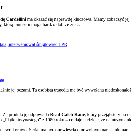
ar
dę Cardellini
ma okazać się naprawdę kluczowa. Mamy zobaczyć jej bó
, którą fani serii mogą bardzo dobrze znać.
tala, interweniował śmigłowiec LPR
ata
łaśnie jej oczami. Ta osobista tragedia ma być wywołana niedoskonał
ck. Za produkcję odpowiada
Brad Caleb Kane
, który przejął stery po
go „Piątku trzynastego” z 1980 roku – co daje nadzieje, że na utrzyma
ewo i prawo. Serial ma być opowieścią o powolnym narastaniu napięci