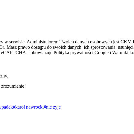
zy w serwisie. Administratorem Twoich danych osobowych jest CKM.PL
O). Masz prawo dostępu do swoich danych, ich sprostowania, usunięcia 
ez reCAPTCHA – obowiązuje Polityka prywatności Google i Warunki kor
czny.
 zrozumienie!
ypadek
#karol nawrocki
#nie żyje