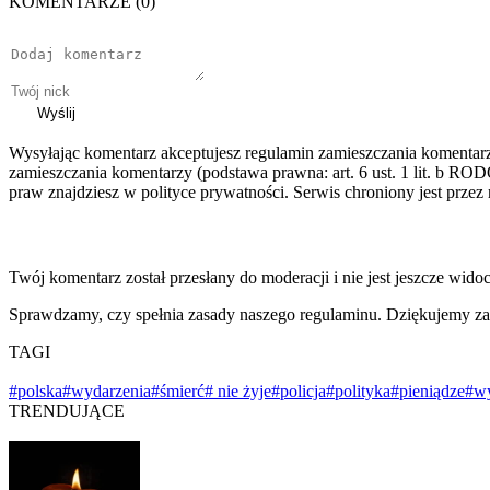
KOMENTARZE (0)
Wyślij
Wysyłając komentarz akceptujesz regulamin zamieszczania komentar
zamieszczania komentarzy (podstawa prawna: art. 6 ust. 1 lit. b ROD
praw znajdziesz w polityce prywatności. Serwis chroniony jest prz
Twój komentarz został przesłany do moderacji i nie jest jeszcze wido
Sprawdzamy, czy spełnia zasady naszego regulaminu. Dziękujemy za
TAGI
#polska
#wydarzenia
#śmierć
# nie żyje
#policja
#polityka
#pieniądze
#w
TRENDUJĄCE