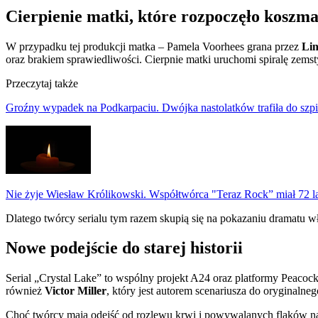
Cierpienie matki, które rozpoczęło koszm
W przypadku tej produkcji matka – Pamela Voorhees grana przez
Lin
oraz brakiem sprawiedliwości. Cierpnie matki uruchomi spiralę zemsty
Przeczytaj także
Groźny wypadek na Podkarpaciu. Dwójka nastolatków trafiła do szpi
Nie żyje Wiesław Królikowski. Współtwórca "Teraz Rock” miał 72 l
Dlatego twórcy serialu tym razem skupią się na pokazaniu dramatu w
Nowe podejście do starej historii
Serial „Crystal Lake” to wspólny projekt A24 oraz platformy Peaco
również
Victor Miller
, który jest autorem scenariusza do oryginalne
Choć twórcy mają odejść od rozlewu krwi i powywalanych flaków na l