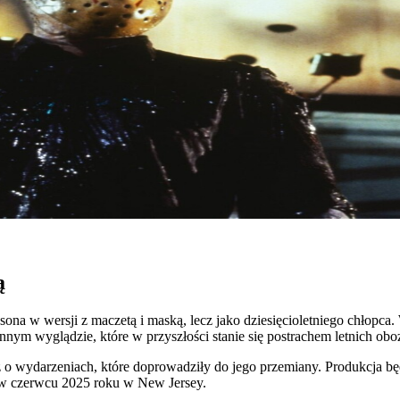
ą
na w wersji z maczetą i maską, lecz jako dziesięcioletniego chłopca. 
nym wyglądzie, które w przyszłości stanie się postrachem letnich ob
 wydarzeniach, które doprowadziły do jego przemiany. Produkcja będ
y w czerwcu 2025 roku w New Jersey.