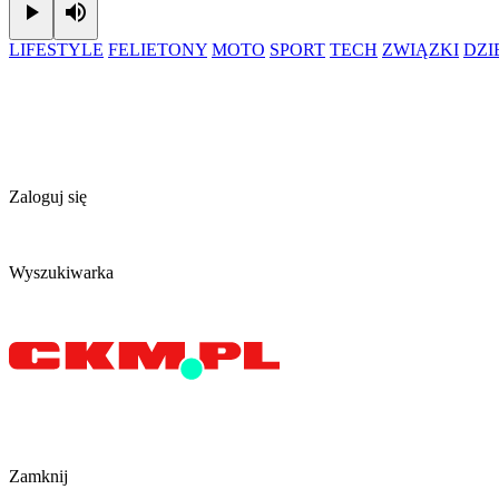
Play
Mute
LIFESTYLE
FELIETONY
MOTO
SPORT
TECH
ZWIĄZKI
DZ
Zaloguj się
Wyszukiwarka
Zamknij