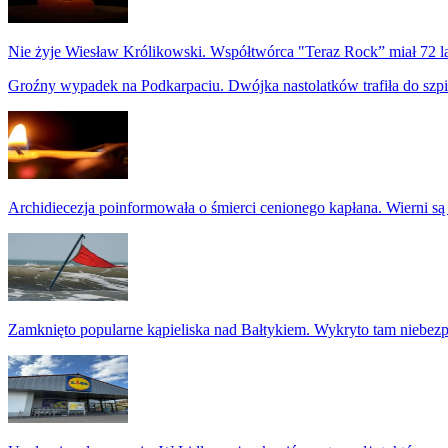
Nie żyje Wiesław Królikowski. Współtwórca "Teraz Rock” miał 72 l
Groźny wypadek na Podkarpaciu. Dwójka nastolatków trafiła do szpi
Archidiecezja poinformowała o śmierci cenionego kapłana. Wierni są
Zamknięto popularne kąpieliska nad Bałtykiem. Wykryto tam niebezp