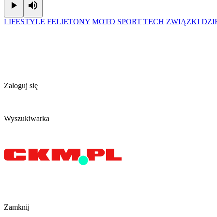
Play
Mute
LIFESTYLE
FELIETONY
MOTO
SPORT
TECH
ZWIĄZKI
DZ
Zaloguj się
Wyszukiwarka
Zamknij