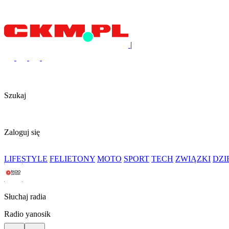
|
Szukaj
Zaloguj się
LIFESTYLE
FELIETONY
MOTO
SPORT
TECH
ZWIĄZKI
DZ
Słuchaj radia
Radio yanosik