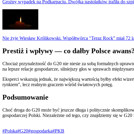
Groźny wypadek na Podkarpaciu. Dwójka nastolatków trafiła do szpi
Nie żyje Wiesław Królikowski. Współtwórca "Teraz Rock” miał 72 l
Prestiż i wpływy — co dałby Polsce awans
Chociaż przynależność do G20 nie niesie za sobą formalnych uprawn
na lepsze relacje gospodarcze, silniejszy głos w sprawach międzyna
Eksperci wskazują jednak, że największą wartością byłby efekt wizeru
rynkiem”, lecz realnym graczem wśród światowych potęg.
Podsumowanie
Choć droga do G20 może być jeszcze długa i politycznie skomplikowa
gospodarczej Polski. Niezależnie od tego, czy znajdziemy się w G20 f
#Polska
#G20
#gospodarka
#PKB