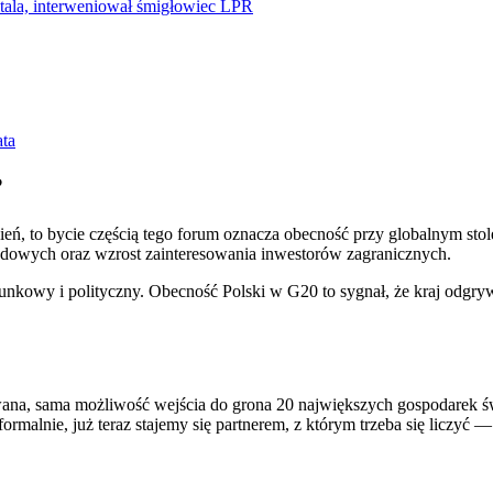
tala, interweniował śmigłowiec LPR
ata
?
ień, to bycie częścią tego forum oznacza obecność przy globalnym st
rodowych oraz wzrost zainteresowania inwestorów zagranicznych.
nkowy i polityczny. Obecność Polski w G20 to sygnał, że kraj odgrywa 
na, sama możliwość wejścia do grona 20 największych gospodarek świa
ormalnie, już teraz stajemy się partnerem, z którym trzeba się liczyć 