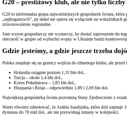
G20 – prestiżowy klub, ale nie tylko liczb
G20 to nieformalna grupa najważniejszych gospodarek świata, która 
„najbogatszych”, jej skład nie opiera się wyłącznie na wskaźnikach
zrównoważenie regionalne.
Sam wzrost gospodarczy nie wystarczy, by dostać zaproszenie do teg
obecność w grupie od wybuchu wojny w Ukrainie budzi kontrowersje
Gdzie jesteśmy, a gdzie jeszcze trzeba dojś
Polska znajduje się na granicy wejścia do elitarnego klubu, ale prz
Holandia osiągnie poziom 1,33 bln dol.,
Turcja – około 1,4 bln dol.,
Korea Południowa – 1,85 bln dol.,
Hiszpania i Rosja – odpowiednio 1,89 i 2,09 bln dol.
Największą gospodarką świata pozostaną Stany Zjednoczone z oszałam
Warto również odnotować, że Arabia Saudyjska, która dziś zajmuje 
dystansu do 70 mld dol., ale nie przewidują zmiany w kolejności.