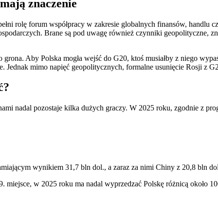
y mają znaczenie
pełni rolę forum współpracy w zakresie globalnych finansów, handlu c
 gospodarczych. Brane są pod uwagę również czynniki geopolityczne, 
o grona. Aby Polska mogła wejść do G20, ktoś musiałby z niego wypaść
. Jednak mimo napięć geopolitycznych, formalne usunięcie Rosji z G
ć?
ed nami nadal pozostaje kilka dużych graczy. W 2025 roku, zgodnie z 
iającym wynikiem 31,7 bln dol., a zaraz za nimi Chiny z 20,8 bln dol
19. miejsce, w 2025 roku ma nadal wyprzedzać Polskę różnicą około 1