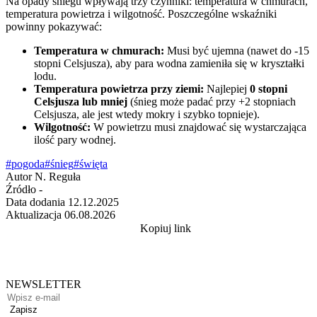
Na opady śniegu wpływają trzy czynniki: temperatura w chmurach,
temperatura powietrza i wilgotność. Poszczególne wskaźniki
powinny pokazywać:
Temperatura w chmurach:
Musi być ujemna (nawet do -15
stopni Celsjusza), aby para wodna zamieniła się w kryształki
lodu.
Temperatura powietrza przy ziemi:
Najlepiej
0 stopni
Celsjusza lub mniej
(śnieg może padać przy +2 stopniach
Celsjusza, ale jest wtedy mokry i szybko topnieje).
Wilgotność:
W powietrzu musi znajdować się wystarczająca
ilość pary wodnej.
#pogoda
#śnieg
#święta
Autor
N. Reguła
Źródło
-
Data dodania
12.12.2025
Aktualizacja
06.08.2026
Kopiuj link
NEWSLETTER
Zapisz