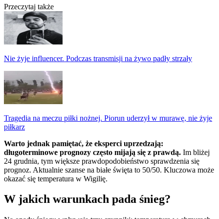
Przeczytaj także
Nie żyje influencer. Podczas transmisji na żywo padły strzały
Tragedia na meczu piłki nożnej. Piorun uderzył w murawę, nie żyje
piłkarz
Warto jednak pamiętać, że eksperci uprzedzają:
długoterminowe prognozy często mijają się z prawdą.
Im bliżej
24 grudnia, tym większe prawdopodobieństwo sprawdzenia się
prognoz. Aktualnie szanse na białe święta to 50/50. Kluczowa może
okazać się temperatura w Wigilię.
W jakich warunkach pada śnieg?