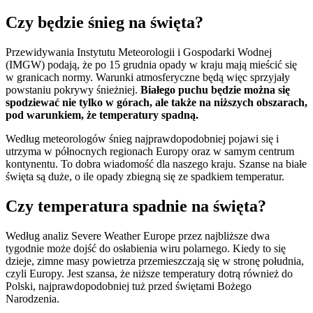
Czy będzie śnieg na święta?
Przewidywania Instytutu Meteorologii i Gospodarki Wodnej
(IMGW) podają, że po 15 grudnia opady w kraju mają mieścić się
w granicach normy. Warunki atmosferyczne będą więc sprzyjały
powstaniu pokrywy śnieżniej.
Białego puchu będzie można się
spodziewać nie tylko w górach, ale także na niższych obszarach,
pod warunkiem, że temperatury spadną.
Według meteorologów śnieg najprawdopodobniej pojawi się i
utrzyma w północnych regionach Europy oraz w samym centrum
kontynentu. To dobra wiadomość dla naszego kraju. Szanse na białe
święta są duże, o ile opady zbiegną się ze spadkiem temperatur.
Czy temperatura spadnie na święta?
Według analiz Severe Weather Europe przez najbliższe dwa
tygodnie może dojść do osłabienia wiru polarnego. Kiedy to się
dzieje, zimne masy powietrza przemieszczają się w stronę południa,
czyli Europy. Jest szansa, że niższe temperatury dotrą również do
Polski, najprawdopodobniej tuż przed świętami Bożego
Narodzenia.