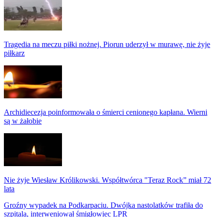
Tragedia na meczu piłki nożnej. Piorun uderzył w murawę, nie żyje
piłkarz
Archidiecezja poinformowała o śmierci cenionego kapłana. Wierni
są w żałobie
Nie żyje Wiesław Królikowski. Współtwórca "Teraz Rock” miał 72
lata
Groźny wypadek na Podkarpaciu. Dwójka nastolatków trafiła do
szpitala, interweniował śmigłowiec LPR