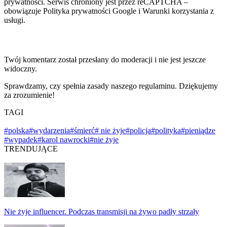
prywatności. Serwis chroniony jest przez reCAPTCHA –
obowiązuje Polityka prywatności Google i Warunki korzystania z
usługi.
Twój komentarz został przesłany do moderacji i nie jest jeszcze
widoczny.
Sprawdzamy, czy spełnia zasady naszego regulaminu. Dziękujemy
za zrozumienie!
TAGI
#polska
#wydarzenia
#śmierć
# nie żyje
#policja
#polityka
#pieniądze
#wypadek
#karol nawrocki
#nie żyje
TRENDUJĄCE
Nie żyje influencer. Podczas transmisji na żywo padły strzały