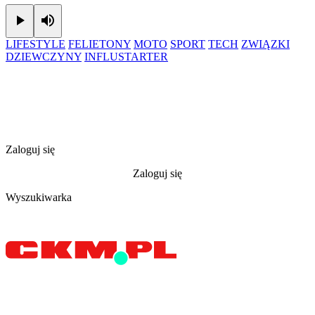
Play
Mute
LIFESTYLE
FELIETONY
MOTO
SPORT
TECH
ZWIĄZKI
DZIEWCZYNY
INFLUSTARTER
Zaloguj się
Zaloguj się
Wyszukiwarka