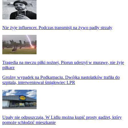
Nie żyje influencer. Podczas transmisji na żywo padły strzały
Tragedia na meczu piłki nożnej. Piorun uderzył w murawę, nie żyje
piłkarz
Groźny wypadek na Podkarpaciu. Dwójka nastolatków trafiła do
szpitala, interweniował śmigłowiec LPR
Upały nie odpuszczają. W Lidlu można kupić prosty gadżet, który
pomoże schłodzić mieszkanie