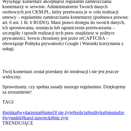
Wysyłając komentarz akceptujesz regulamin zamieszczania
komentarzy w serwisie. Administratorem Twoich danych
osobowych jest CKM.PL, który przetwarza je w celu realizacji
umowy – regulaminu zamieszczania komentarzy (podstawa prawna:
art. 6 ust. 1 lit. b RODO). Masz prawo dostępu do swoich danych,
ich sprostowania, usunięcia lub ograniczenia przetwarzania –
szczegóły i sposób realizacji tych praw znajdziesz w polityce
prywatności. Serwis chroniony jest przez reCAPTCHA –
obowiązuje Polityka prywatności Google i Warunki korzystania z
usługi.
Twój komentarz został przesłany do moderacji i nie jest jeszcze
widoczny.
Sprawdzamy, czy spełnia zasady naszego regulaminu. Dziękujemy
za zrozumienie!
TAGI
#polska
#wydarzenia
#śmierć
# nie żyje
#policja
#polityka
#pieniądze
#wypadek
#karol nawrocki
#nie żyje
TRENDUJĄCE