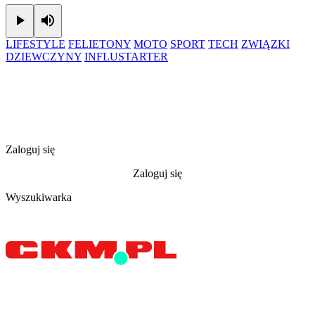
Play
Mute
LIFESTYLE
FELIETONY
MOTO
SPORT
TECH
ZWIĄZKI
DZIEWCZYNY
INFLUSTARTER
Zaloguj się
Zaloguj się
Wyszukiwarka