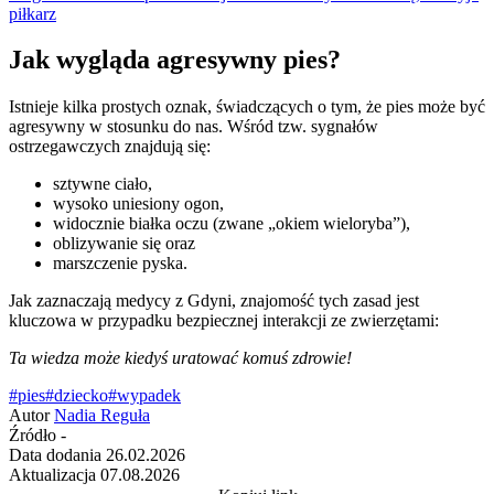
piłkarz
Jak wygląda agresywny pies?
Istnieje kilka prostych oznak, świadczących o tym, że pies może być
agresywny w stosunku do nas. Wśród tzw. sygnałów
ostrzegawczych znajdują się:
sztywne ciało,
wysoko uniesiony ogon,
widocznie białka oczu (zwane „okiem wieloryba”),
oblizywanie się oraz
marszczenie pyska.
Jak zaznaczają medycy z Gdyni, znajomość tych zasad jest
kluczowa w przypadku bezpiecznej interakcji ze zwierzętami:
Ta wiedza może kiedyś uratować komuś zdrowie!
#pies
#dziecko
#wypadek
Autor
Nadia Reguła
Źródło
-
Data dodania
26.02.2026
Aktualizacja
07.08.2026