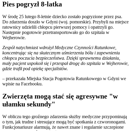
Pies pogryzł 8-latka
W środę 25 lutego 8-letnie dziecko zostało pogryzione przez psa.
Do zdarzenia doszło w Gdyni (woj. pomorskie). Przybyli na miejsce
ratownicy udzielili chłopcu pierwszej pomocy i opatrzyli go.
Następnie pogotowie przetransportowało go do szpitala w
Wejherowie.
Zespół natychmiast wdrożył Medyczne Czynności Ratunkowe,
koncentrując się na skutecznym uśmierzeniu bólu i zapewnieniu
chłopcu poczucia bezpieczeństwa. Dzięki sprawnemu działaniu,
mały pacjent uspokoił się i przespał drogę do szpitala w Wejherowie,
gdzie trafił pod opiekę specjalistów.
– przekazała Miejska Stacja Pogotowia Ratunkowego w Gdyni we
wpisie na Facebooku.
Zwierzęta mogą stać się agresywne "w
ułamku sekundy"
W obliczu tego groźnego zdarzenia służby medyczne przypominają
o tym, jak trudne i stresujące mogą być spotkania z czworonogami.
Funkcjonariusze alarmują, że nawet znane i regularnie szczepione