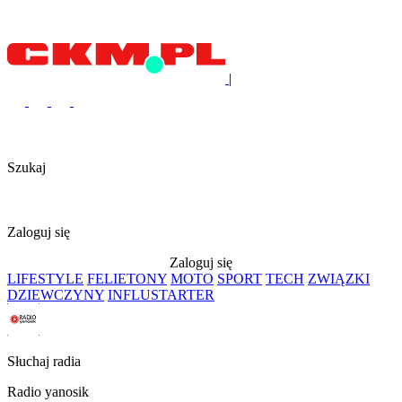
|
Szukaj
Zaloguj się
Zaloguj się
LIFESTYLE
FELIETONY
MOTO
SPORT
TECH
ZWIĄZKI
DZIEWCZYNY
INFLUSTARTER
Słuchaj radia
Radio yanosik