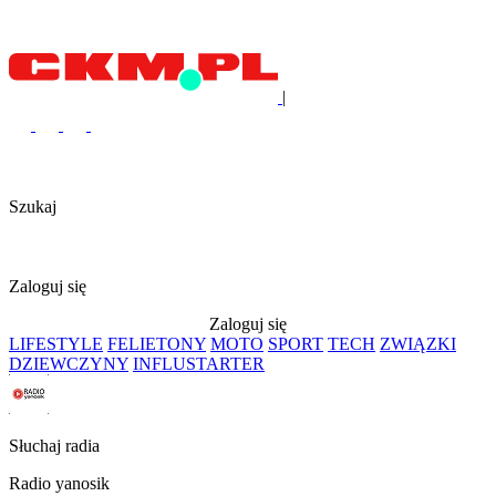
|
Szukaj
Zaloguj się
Zaloguj się
LIFESTYLE
FELIETONY
MOTO
SPORT
TECH
ZWIĄZKI
DZIEWCZYNY
INFLUSTARTER
Słuchaj radia
Radio yanosik