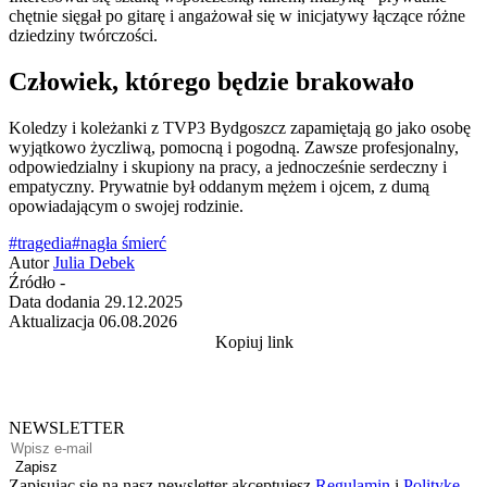
chętnie sięgał po gitarę i angażował się w inicjatywy łączące różne
dziedziny twórczości.
Człowiek, którego będzie brakowało
Koledzy i koleżanki z TVP3 Bydgoszcz zapamiętają go jako osobę
wyjątkowo życzliwą, pomocną i pogodną. Zawsze profesjonalny,
odpowiedzialny i skupiony na pracy, a jednocześnie serdeczny i
empatyczny. Prywatnie był oddanym mężem i ojcem, z dumą
opowiadającym o swojej rodzinie.
#tragedia
#nagła śmierć
Autor
Julia Debek
Źródło
-
Data dodania
29.12.2025
Aktualizacja
06.08.2026
Kopiuj link
NEWSLETTER
Zapisz
Zapisując się na nasz newsletter akceptujesz
Regulamin
i
Politykę