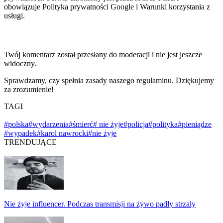
obowiązuje Polityka prywatności Google i Warunki korzystania z
usługi.
Twój komentarz został przesłany do moderacji i nie jest jeszcze
widoczny.
Sprawdzamy, czy spełnia zasady naszego regulaminu. Dziękujemy
za zrozumienie!
TAGI
#polska
#wydarzenia
#śmierć
# nie żyje
#policja
#polityka
#pieniądze
#wypadek
#karol nawrocki
#nie żyje
TRENDUJĄCE
Nie żyje influencer. Podczas transmisji na żywo padły strzały