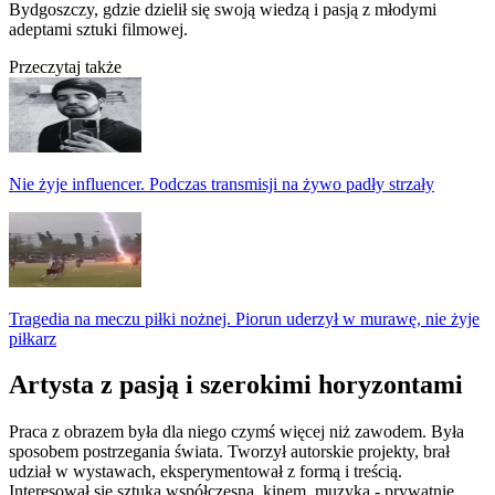
Bydgoszczy, gdzie dzielił się swoją wiedzą i pasją z młodymi
adeptami sztuki filmowej.
Przeczytaj także
Nie żyje influencer. Podczas transmisji na żywo padły strzały
Tragedia na meczu piłki nożnej. Piorun uderzył w murawę, nie żyje
piłkarz
Artysta z pasją i szerokimi horyzontami
Praca z obrazem była dla niego czymś więcej niż zawodem. Była
sposobem postrzegania świata. Tworzył autorskie projekty, brał
udział w wystawach, eksperymentował z formą i treścią.
Interesował się sztuką współczesną, kinem, muzyką - prywatnie