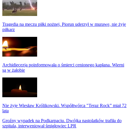
Tragedia na meczu piłki nożnej. Piorun uderzył w murawę, nie żyje
piłkarz
Archidiecezja poinformowała o śmierci cenionego kapłana. Wierni
są w żałobie
Nie żyje Wiesław Królikowski. Współtwórca "Teraz Rock” miał 72
lata
Groźny wypadek na Podkarpaciu. Dwójka nastolatków trafiła do
szpitala, interweniował śmigłowiec LPR