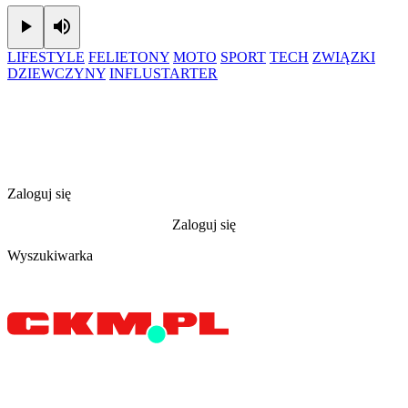
Play
Mute
LIFESTYLE
FELIETONY
MOTO
SPORT
TECH
ZWIĄZKI
DZIEWCZYNY
INFLUSTARTER
Zaloguj się
Zaloguj się
Wyszukiwarka