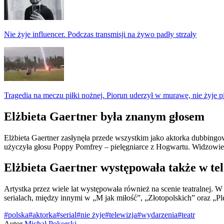
Nie żyje influencer. Podczas transmisji na żywo padły strzały
Tragedia na meczu piłki nożnej. Piorun uderzył w murawę, nie żyje p
Elżbieta Gaertner była znanym głosem
Elżbieta Gaertner zasłynęła przede wszystkim jako aktorka dubbingowa
użyczyła głosu Poppy Pomfrey – pielęgniarce z Hogwartu. Widzowie 
Elżbieta Gaertner występowała także w tele
Artystka przez wiele lat występowała również na scenie teatralnej. 
serialach, między innymi w „M jak miłość”, „Złotopolskich” oraz „Pl
#polska
#aktorka
#serial
#nie żyje
#telewizja
#wydarzenia
#teatr
Autor
Michał Pokorski