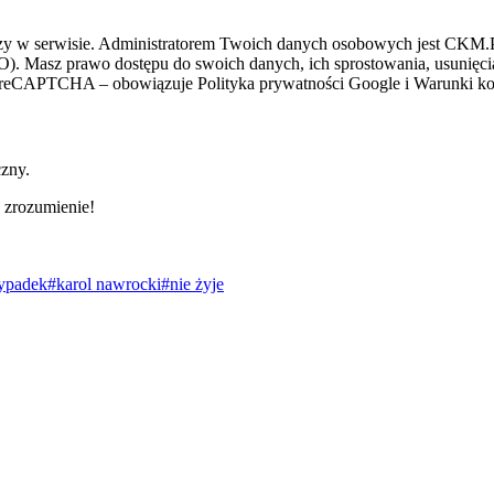
zy w serwisie. Administratorem Twoich danych osobowych jest CKM.PL
O). Masz prawo dostępu do swoich danych, ich sprostowania, usunięcia 
ez reCAPTCHA – obowiązuje Polityka prywatności Google i Warunki kor
czny.
 zrozumienie!
ypadek
#karol nawrocki
#nie żyje