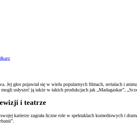
iłkarz
. Jej głos pojawiał się w wielu popularnych filmach, serialach i anim
mogli usłyszeć ją także w takich produkcjach jak „Madagaskar”, „Sco
wizji i teatrze
W swojej karierze zagrała liczne role w spektaklach komediowych i dram
ebanii”.