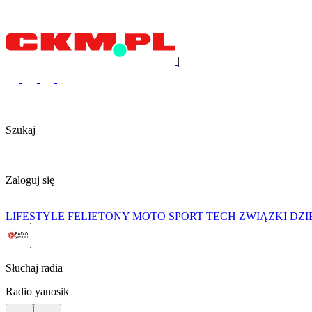
|
Szukaj
Zaloguj się
LIFESTYLE
FELIETONY
MOTO
SPORT
TECH
ZWIĄZKI
DZ
Słuchaj radia
Radio yanosik