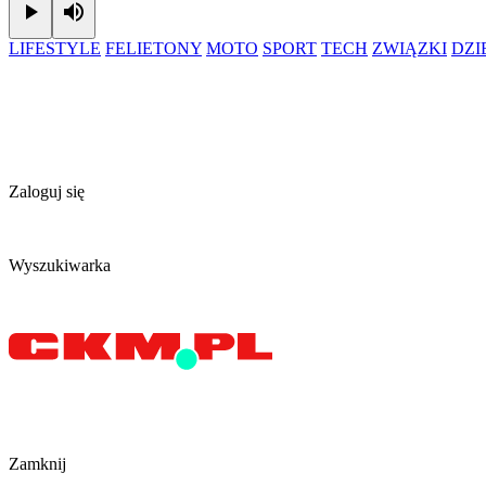
Play
Mute
LIFESTYLE
FELIETONY
MOTO
SPORT
TECH
ZWIĄZKI
DZ
Zaloguj się
Wyszukiwarka
Zamknij