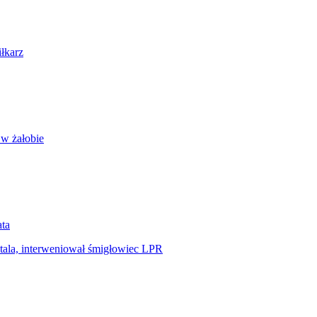
iłkarz
 w żałobie
ata
tala, interweniował śmigłowiec LPR