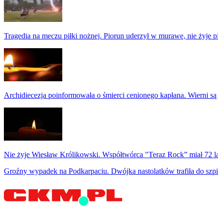
Tragedia na meczu piłki nożnej. Piorun uderzył w murawę, nie żyje p
Archidiecezja poinformowała o śmierci cenionego kapłana. Wierni są
Nie żyje Wiesław Królikowski. Współtwórca "Teraz Rock” miał 72 l
Groźny wypadek na Podkarpaciu. Dwójka nastolatków trafiła do szpi