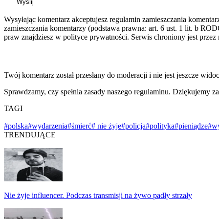
Wyślij
Wysyłając komentarz akceptujesz regulamin zamieszczania komentar
zamieszczania komentarzy (podstawa prawna: art. 6 ust. 1 lit. b ROD
praw znajdziesz w polityce prywatności. Serwis chroniony jest prz
Twój komentarz został przesłany do moderacji i nie jest jeszcze wido
Sprawdzamy, czy spełnia zasady naszego regulaminu. Dziękujemy za
TAGI
#polska
#wydarzenia
#śmierć
# nie żyje
#policja
#polityka
#pieniądze
#w
TRENDUJĄCE
Nie żyje influencer. Podczas transmisji na żywo padły strzały