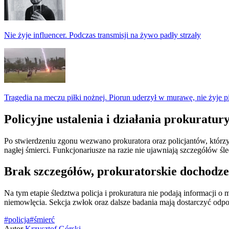
Nie żyje influencer. Podczas transmisji na żywo padły strzały
Tragedia na meczu piłki nożnej. Piorun uderzył w murawę, nie żyje p
Policyjne ustalenia i działania prokuratur
Po stwierdzeniu zgonu wezwano prokuratora oraz policjantów, którzy
nagłej śmierci. Funkcjonariusze na razie nie ujawniają szczegółów śl
Brak szczegółów, prokuratorskie dochodze
Na tym etapie śledztwa policja i prokuratura nie podają informacji 
niemowlęcia. Sekcja zwłok oraz dalsze badania mają dostarczyć odpow
#policja
#śmierć
Autor
Krzysztof Górski