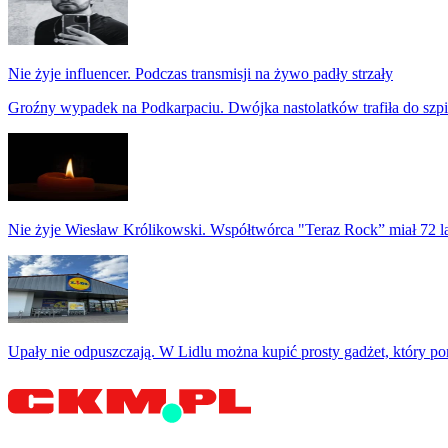
Nie żyje influencer. Podczas transmisji na żywo padły strzały
Groźny wypadek na Podkarpaciu. Dwójka nastolatków trafiła do szpi
Nie żyje Wiesław Królikowski. Współtwórca "Teraz Rock” miał 72 l
Upały nie odpuszczają. W Lidlu można kupić prosty gadżet, który p