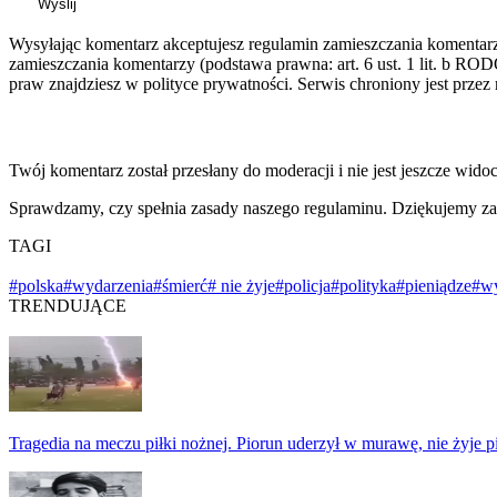
Wyślij
Wysyłając komentarz akceptujesz regulamin zamieszczania komentar
zamieszczania komentarzy (podstawa prawna: art. 6 ust. 1 lit. b ROD
praw znajdziesz w polityce prywatności. Serwis chroniony jest prz
Twój komentarz został przesłany do moderacji i nie jest jeszcze wido
Sprawdzamy, czy spełnia zasady naszego regulaminu. Dziękujemy za
TAGI
#polska
#wydarzenia
#śmierć
# nie żyje
#policja
#polityka
#pieniądze
#w
TRENDUJĄCE
Tragedia na meczu piłki nożnej. Piorun uderzył w murawę, nie żyje p