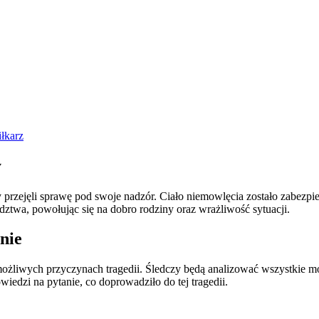
iłkarz
y
 przejęli sprawę pod swoje nadzór. Ciało niemowlęcia zostało zabezp
edztwa, powołując się na dobro rodziny oraz wrażliwość sytuacji.
nie
o możliwych przyczynach tragedii. Śledczy będą analizować wszystkie m
iedzi na pytanie, co doprowadziło do tej tragedii.