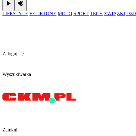
Play
Mute
LIFESTYLE
FELIETONY
MOTO
SPORT
TECH
ZWIĄZKI
DZ
Zaloguj się
Wyszukiwarka
Zamknij