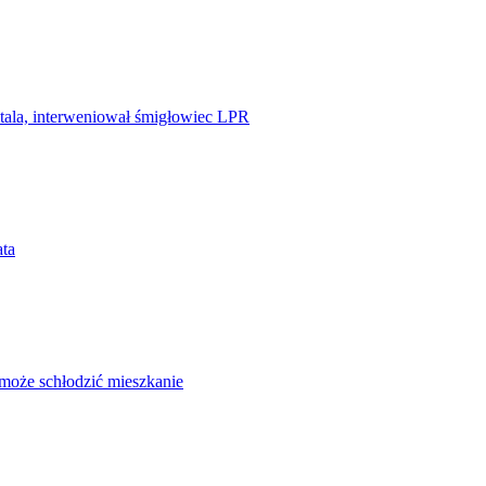
tala, interweniował śmigłowiec LPR
ata
omoże schłodzić mieszkanie