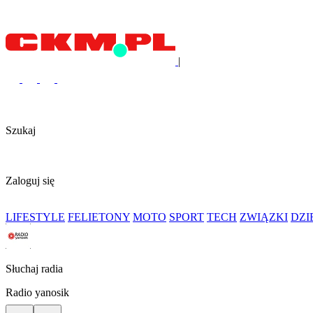
|
Szukaj
Zaloguj się
LIFESTYLE
FELIETONY
MOTO
SPORT
TECH
ZWIĄZKI
DZ
Słuchaj radia
Radio yanosik