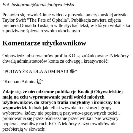
Fot. Instagram/@koalicjaobywatelska
Pojawiło się również inne wideo z piosenką amerykańskiej artystki
Taylor Swift "The Fate of Ophelia". Publikacja zawiera zdjęcia
premiera Donalda Tuska, a w tle słychać tekst, w którym wokalistka
z podziwem śpiewa o swoim ukochanym.
Komentarze użytkowników
Odpowiedzi obserwatorów profilu KO są zróżnicowane. Niektórzy
chwalą administratorów konta za odwagę i kreatywność:
"PODWYŻKA DLA ADMINA!!! 😂"
"Kocham Admina🙌"
Zdaje się, że niecodzienne publikacje Koalicji Obywatelskiej
mają na celu wypromowanie partii wśród młodych
użytkowników, do których trafia radykalny i ironiczny ton
wypowiedzi.
Jednak jaki efekt wywoła to u starszej grupy
wyborców, którzy nie popierają pasywno-agresywnych treści i
promowania się przez ośmieszanie przeciwnika? Nie wszyscy
popierają osobliwy ruch KO. Niektórzy z użytkowników nie
przebierają w słowach: