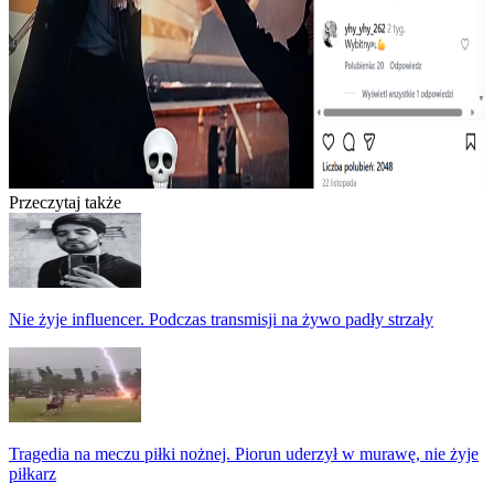
Przeczytaj także
Nie żyje influencer. Podczas transmisji na żywo padły strzały
Tragedia na meczu piłki nożnej. Piorun uderzył w murawę, nie żyje
piłkarz