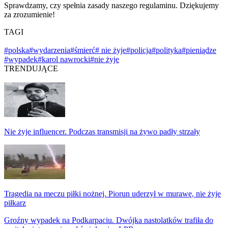
Sprawdzamy, czy spełnia zasady naszego regulaminu. Dziękujemy
za zrozumienie!
TAGI
#polska
#wydarzenia
#śmierć
# nie żyje
#policja
#polityka
#pieniądze
#wypadek
#karol nawrocki
#nie żyje
TRENDUJĄCE
Nie żyje influencer. Podczas transmisji na żywo padły strzały
Tragedia na meczu piłki nożnej. Piorun uderzył w murawę, nie żyje
piłkarz
Groźny wypadek na Podkarpaciu. Dwójka nastolatków trafiła do