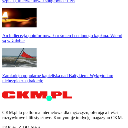
szpitala, interweniował śmigłowiec LPR
Archidiecezja poinformowała o śmierci cenionego kapłana. Wierni
są w żałobie
Zamknięto popularne kąpieliska nad Bałtykiem. Wykryto tam
niebezpieczną bakterię
CKM.pl to platforma internetowa dla mężczyzn, oferująca treści
rozrywkowe i lifestyle'owe. Kontynuuje tradycję magazynu CKM.
DOŁĄCZ DO NAS