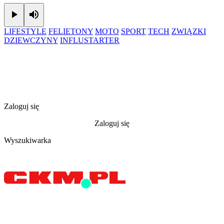
Play
Mute
LIFESTYLE
FELIETONY
MOTO
SPORT
TECH
ZWIĄZKI
DZIEWCZYNY
INFLUSTARTER
Zaloguj się
Zaloguj się
Wyszukiwarka