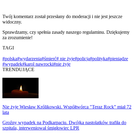
Twój komentarz został przesłany do moderacji i nie jest jeszcze
widoczny.
Sprawdzamy, czy spełnia zasady naszego regulaminu. Dziękujemy
za zrozumienie!
TAGI
#polska
#wydarzenia
#śmierć
# nie żyje
#policja
#polityka
#pieniądze
#wypadek
#karol nawrocki
#nie żyje
TRENDUJĄCE
Nie żyje Wiesław Królikowski. Współtwórca "Teraz Rock” miał 72
lata
Groźny wypadek na Podkarpaciu. Dwójka nastolatków trafiła do
szpitala, interweniował śmigłowiec LPR