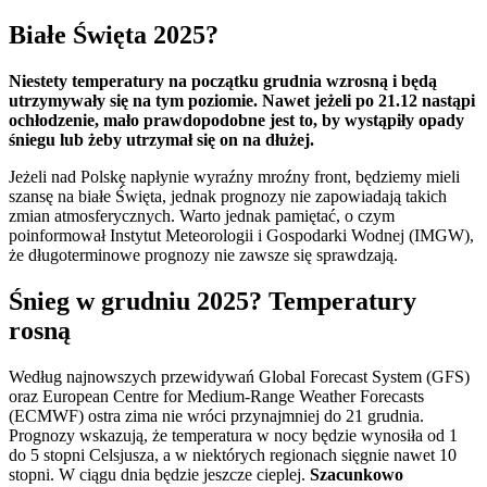
Białe Święta 2025?
Niestety temperatury na początku grudnia wzrosną i będą
utrzymywały się na tym poziomie. Nawet jeżeli po 21.12 nastąpi
ochłodzenie, mało prawdopodobne jest to, by wystąpiły opady
śniegu lub żeby utrzymał się on na dłużej.
Jeżeli nad Polskę napłynie wyraźny mroźny front, będziemy mieli
szansę na białe Święta, jednak prognozy nie zapowiadają takich
zmian atmosferycznych. Warto jednak pamiętać, o czym
poinformował Instytut Meteorologii i Gospodarki Wodnej (IMGW),
że długoterminowe prognozy nie zawsze się sprawdzają.
Śnieg w grudniu 2025? Temperatury
rosną
Według najnowszych przewidywań Global Forecast System (GFS)
oraz European Centre for Medium-Range Weather Forecasts
(ECMWF) ostra zima nie wróci przynajmniej do 21 grudnia.
Prognozy wskazują, że temperatura w nocy będzie wynosiła od 1
do 5 stopni Celsjusza, a w niektórych regionach sięgnie nawet 10
stopni. W ciągu dnia będzie jeszcze cieplej.
Szacunkowo