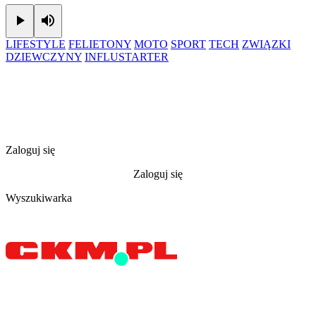
Play
Mute
LIFESTYLE
FELIETONY
MOTO
SPORT
TECH
ZWIĄZKI
DZIEWCZYNY
INFLUSTARTER
Zaloguj się
Zaloguj się
Wyszukiwarka