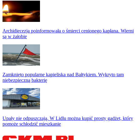
Archidiecezja poinformowała o śmierci cenionego kapłana. Wierni
są w żałobie
Zamknięto popularne kąpieliska nad Bałtykiem. Wykryto tam
niebezpieczną bakterię
Upały nie odpuszczają. W Lidlu można kupić prosty gadżet, który
pomoże schłodzić mieszkanie