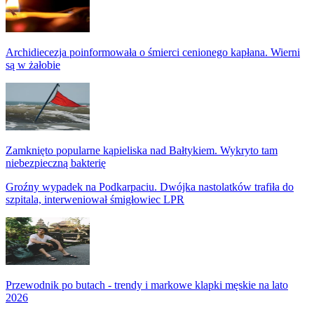
Archidiecezja poinformowała o śmierci cenionego kapłana. Wierni
są w żałobie
Zamknięto popularne kąpieliska nad Bałtykiem. Wykryto tam
niebezpieczną bakterię
Groźny wypadek na Podkarpaciu. Dwójka nastolatków trafiła do
szpitala, interweniował śmigłowiec LPR
Przewodnik po butach - trendy i markowe klapki męskie na lato
2026