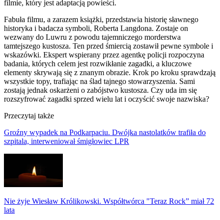
filmie, który jest adaptacją powieści.
Fabuła filmu, a zarazem książki, przedstawia historię sławnego
historyka i badacza symboli, Roberta Langdona. Zostaje on
wezwany do Luwru z powodu tajemniczego morderstwa
tamtejszego kustosza. Ten przed śmiercią zostawił pewne symbole i
wskazówki. Ekspert wspierany przez agentkę policji rozpoczyna
badania, których celem jest rozwikłanie zagadki, a kluczowe
elementy skrywają się z znanym obrazie. Krok po kroku sprawdzają
wszystkie topy, trafiając na ślad tajnego stowarzyszenia. Sami
zostają jednak oskarżeni o zabójstwo kustosza. Czy uda im się
rozszyfrować zagadki sprzed wielu lat i oczyścić swoje nazwiska?
Przeczytaj także
Groźny wypadek na Podkarpaciu. Dwójka nastolatków trafiła do
szpitala, interweniował śmigłowiec LPR
Nie żyje Wiesław Królikowski. Współtwórca "Teraz Rock” miał 72
lata