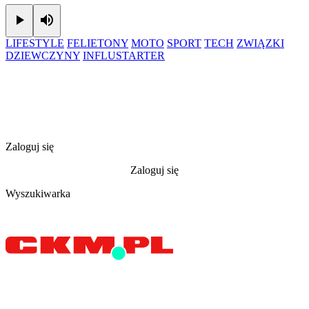
Play
Mute
LIFESTYLE
FELIETONY
MOTO
SPORT
TECH
ZWIĄZKI
DZIEWCZYNY
INFLUSTARTER
Zaloguj się
Zaloguj się
Wyszukiwarka