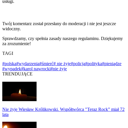
usługi.
Twój komentarz został przesłany do moderacji i nie jest jeszcze
widoczny.
Sprawdzamy, czy spełnia zasady naszego regulaminu. Dziękujemy
za zrozumienie!
TAGI
#polska
#wydarzenia
#śmierć
# nie żyje
#policja
#polityka
#pieniądze
#wypadek
#karol nawrocki
#nie żyje
TRENDUJĄCE
Nie żyje Wiesław Królikowski. Współtwórca "Teraz Rock” miał 72
lata