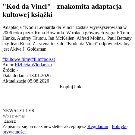
"Kod da Vinci" - znakomita adaptacja
kultowej książki
Adaptacja "Kodu Leonarda da Vinci" została wyreżyserowana w
2006 roku przez Rona Howarda. W rolach głównych zagrali: Tom
Hanks, Audrey Tautou, Ian McKellen, Alfred Molina, Paul Bettany
czy Jean Reno. Za scenariusz do "Kodu da Vinci" odpowiedzialny
jest Akiva J. Goldsman.
#kultowe filmy
#film
#polsat
Autor
Elżbieta Włodarska
Źródło
-
Data dodania
13.01.2026
Aktualizacja
05.08.2026
Kopiuj link
NEWSLETTER
Zapisz
Zapisując się na nasz newsletter akceptujesz
Regulamin
i
Politykę
prywatności