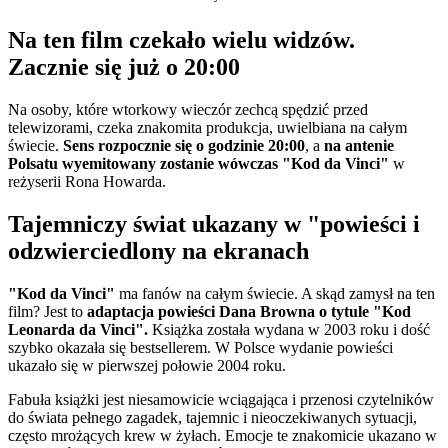
Na ten film czekało wielu widzów.
Zacznie się już o 20:00
Na osoby, które wtorkowy wieczór zechcą spędzić przed
telewizorami, czeka znakomita produkcja, uwielbiana na całym
świecie.
Sens rozpocznie się o godzinie 20:00
, a
na antenie
Polsatu wyemitowany zostanie wówczas "Kod da Vinci"
w
reżyserii Rona Howarda.
Tajemniczy świat ukazany w "powieści i
odzwierciedlony na ekranach
"Kod da Vinci"
ma fanów na całym świecie. A skąd zamysł na ten
film? Jest to
adaptacja powieści Dana Browna o tytule "Kod
Leonarda da Vinci".
Książka została wydana w 2003 roku i dość
szybko okazała się bestsellerem. W Polsce wydanie powieści
ukazało się w pierwszej połowie 2004 roku.
Fabuła książki jest niesamowicie wciągająca i przenosi czytelników
do świata pełnego zagadek, tajemnic i nieoczekiwanych sytuacji,
często mrożących krew w żyłach. Emocje te znakomicie ukazano w