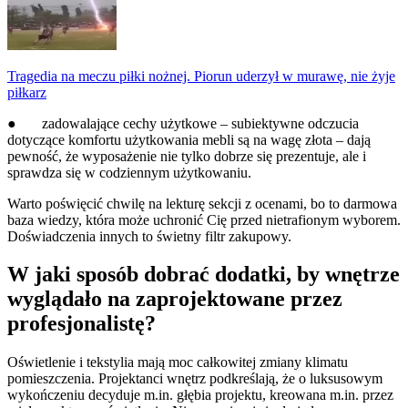
Tragedia na meczu piłki nożnej. Piorun uderzył w murawę, nie żyje
piłkarz
● zadowalające cechy użytkowe – subiektywne odczucia
dotyczące komfortu użytkowania mebli są na wagę złota – dają
pewność, że wyposażenie nie tylko dobrze się prezentuje, ale i
sprawdza się w codziennym użytkowaniu.
Warto poświęcić chwilę na lekturę sekcji z ocenami, bo to darmowa
baza wiedzy, która może uchronić Cię przed nietrafionym wyborem.
Doświadczenia innych to świetny filtr zakupowy.
W jaki sposób dobrać dodatki, by wnętrze
wyglądało na zaprojektowane przez
profesjonalistę?
Oświetlenie i tekstylia mają moc całkowitej zmiany klimatu
pomieszczenia. Projektanci wnętrz podkreślają, że o luksusowym
wykończeniu decyduje m.in. głębia projektu, kreowana m.in. przez