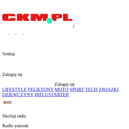
|
Szukaj
Zaloguj się
Zaloguj się
LIFESTYLE
FELIETONY
MOTO
SPORT
TECH
ZWIĄZKI
DZIEWCZYNY
INFLUSTARTER
Słuchaj radia
Radio yanosik