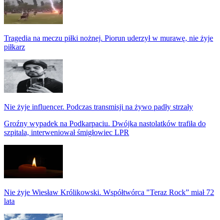
Tragedia na meczu piłki nożnej. Piorun uderzył w murawę, nie żyje
piłkarz
Nie żyje influencer. Podczas transmisji na żywo padły strzały
Groźny wypadek na Podkarpaciu. Dwójka nastolatków trafiła do
szpitala, interweniował śmigłowiec LPR
Nie żyje Wiesław Królikowski. Współtwórca "Teraz Rock” miał 72
lata