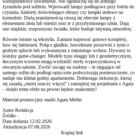
wielopunktowe oświetlenie. Nie ograniczaj się do jednego
żyrandola pod sufitem. Wprowadź lampy podłogowe przy fotelu do
czytania, kinkiety doświetlające obrazy czy lampki stołowe na
komodzie. Dużą popularnością cieszą się obecnie lampy z
elementami złota lub miedzi oraz te z przydymionego szkła. Dają
one miękkie, rozproszone światło, które buduje intymną atmosferę.
Równie istotne są tekstylia. Zamiast kupować gotowe komplety,
baw się fakturami. Połącz gładkie, bawełniane poszewki z tymi o
grubym splocie lub wykonanymi z mięsistego weluru. Dywany to
kolejny game-changer. Modele typu shaggy lub z geometrycznym,
tłoczonym wzorem mogą wydzielić strefę wypoczynkową w
otwartym salonie. Zwróć uwagę na zasłony – te sięgające od
samego sufitu do podłogi optycznie podwyższają pomieszczenie, co
nadaje mu klimat godny apartamentu. Dobierając dekoracje, kieruj
się zasadą „mniej znaczy więcej” i zainspiruj się projektami z Agaty
– dzięki temu efekt na pewno będzie znakomity!
Materiał promocyjny marki Agata Meble.
Autor
Redakcja
Źródło
-
Data dodania
12.02.2026
Aktualizacja
07.08.2026
Kopiuj link