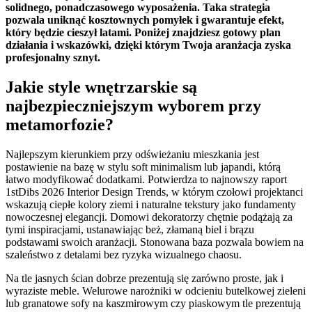
solidnego, ponadczasowego wyposażenia. Taka strategia
pozwala uniknąć kosztownych pomyłek i gwarantuje efekt,
który będzie cieszył latami. Poniżej znajdziesz gotowy plan
działania i wskazówki, dzięki którym Twoja aranżacja zyska
profesjonalny sznyt.
Jakie style wnętrzarskie są
najbezpieczniejszym wyborem przy
metamorfozie?
Najlepszym kierunkiem przy odświeżaniu mieszkania jest
postawienie na bazę w stylu soft minimalism lub japandi, którą
łatwo modyfikować dodatkami. Potwierdza to najnowszy raport
1stDibs 2026 Interior Design Trends, w którym czołowi projektanci
wskazują ciepłe kolory ziemi i naturalne tekstury jako fundamenty
nowoczesnej elegancji. Domowi dekoratorzy chętnie podążają za
tymi inspiracjami, ustanawiając beż, złamaną biel i brązu
podstawami swoich aranżacji. Stonowana baza pozwala bowiem na
szaleństwo z detalami bez ryzyka wizualnego chaosu.
Na tle jasnych ścian dobrze prezentują się zarówno proste, jak i
wyraziste meble. Welurowe narożniki w odcieniu butelkowej zieleni
lub granatowe sofy na kaszmirowym czy piaskowym tle prezentują