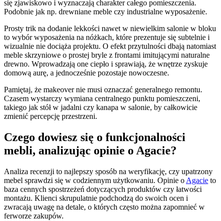
się zjawiskowo i wyznaczają charakter całego pomieszczenia.
Podobnie jak np. drewniane meble czy industrialne wyposażenie.
Prosty trik na dodanie lekkości nawet w niewielkim salonie w bloku
to wybór wyposażenia na nóżkach, które prezentuje się subtelnie i
wizualnie nie dociąża projektu. O efekt przytulności dbają natomiast
meble skrzyniowe o prostej bryle z frontami imitującymi naturalne
drewno. Wprowadzają one ciepło i sprawiają, że wnętrze zyskuje
domową aurę, a jednocześnie pozostaje nowoczesne.
Pamiętaj, że makeover nie musi oznaczać generalnego remontu.
Czasem wystarczy wymiana centralnego punktu pomieszczeni,
takiego jak stół w jadalni czy kanapa w salonie, by całkowicie
zmienić percepcję przestrzeni.
Czego dowiesz się o funkcjonalności
mebli, analizując opinie o Agacie?
Analiza recenzji to najlepszy sposób na weryfikację, czy upatrzony
mebel sprawdzi się w codziennym użytkowaniu. Opinie o
Agacie
to
baza cennych spostrzeżeń dotyczących produktów czy łatwości
montażu. Klienci skrupulatnie podchodzą do swoich ocen i
zwracają uwagę na detale, o których często można zapomnieć w
ferworze zakupów.