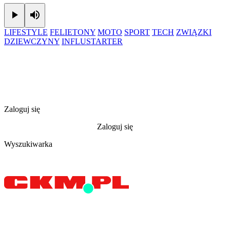
Play
Mute
LIFESTYLE
FELIETONY
MOTO
SPORT
TECH
ZWIĄZKI
DZIEWCZYNY
INFLUSTARTER
Zaloguj się
Zaloguj się
Wyszukiwarka