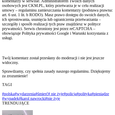
komentarzy w serwisie. Administratorem Twoich danych
osobowych jest CKM.PL, który przetwarza je w celu realizacji
umowy – regulaminu zamieszczania komentarzy (podstawa prawna:
art. 6 ust. 1 lit. b RODO). Masz prawo dostępu do swoich danych,
ich sprostowania, usunięcia lub ograniczenia przetwarzania –
szczegóły i sposób realizacji tych praw znajdziesz w polityce
prywatności. Serwis chroniony jest przez reCAPTCHA –
obowiązuje Polityka prywatności Google i Warunki korzystania z
usługi.
Twój komentarz został przesłany do moderacji i nie jest jeszcze
widoczny.
Sprawdzamy, czy spełnia zasady naszego regulaminu. Dziękujemy
za zrozumienie!
TAGI
#polska
#wydarzenia
#śmierć
# nie żyje
#policja
#polityka
#pieniądze
#wypadek
#karol nawrocki
#nie żyje
TRENDUJĄCE