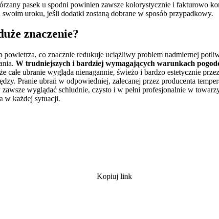
Skórzany pasek u spodni powinien zawsze kolorystycznie i fakturowo
a swoim uroku, jeśli dodatki zostaną dobrane w sposób przypadkowy.
duże znaczenie?
ęp powietrza, co znacznie redukuje uciążliwy problem nadmiernej potl
ania.
W trudniejszych i bardziej wymagających warunkach pogodo
 całe ubranie wygląda nienagannie, świeżo i bardzo estetycznie przez 
ędzy. Pranie ubrań w odpowiedniej, zalecanej przez producenta tempera
y zawsze wyglądać schludnie, czysto i w pełni profesjonalnie w towar
 w każdej sytuacji.
Kopiuj link