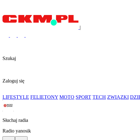
|
Szukaj
Zaloguj się
LIFESTYLE
FELIETONY
MOTO
SPORT
TECH
ZWIĄZKI
DZ
Słuchaj radia
Radio yanosik