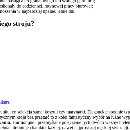
nie pasująca do granatowego lub szarego garnituru;
oskonały do codziennej, rutynowej pracy biurowej;
oszenia w najbardziej upalne, letnie dni.
ego stroju?
iłkarz
zerunku, co selekcja samej koszuli czy marynarki. Eleganckie spodnie
sycznym kroju bez przetarć to z kolei fantastyczny wybór na luźne wyj
waniu
. Harmonijne i przemyślane połączenie tych dwóch ważnych elem
ełnia i definiuje charakter każdej, nawet najprostszej męskiej styliza