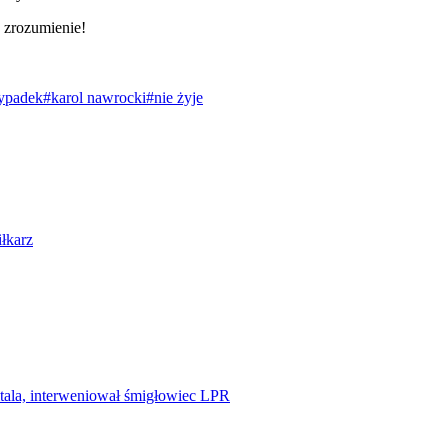
 zrozumienie!
ypadek
#karol nawrocki
#nie żyje
iłkarz
tala, interweniował śmigłowiec LPR