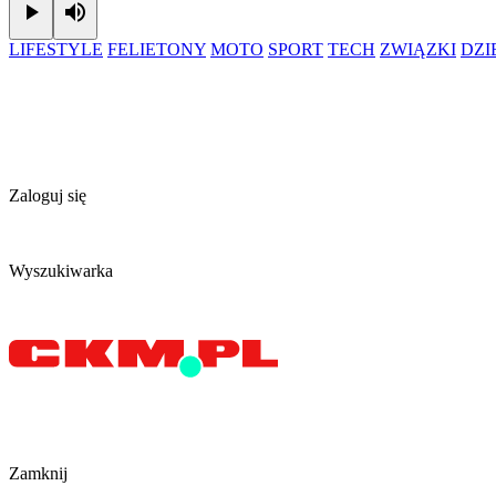
Play
Mute
LIFESTYLE
FELIETONY
MOTO
SPORT
TECH
ZWIĄZKI
DZ
Zaloguj się
Wyszukiwarka
Zamknij