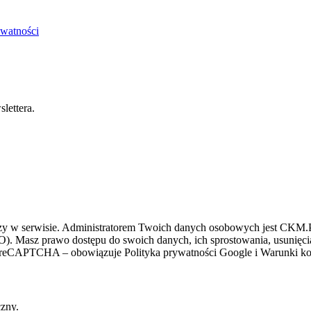
ywatności
lettera.
zy w serwisie. Administratorem Twoich danych osobowych jest CKM.PL
O). Masz prawo dostępu do swoich danych, ich sprostowania, usunięcia 
ez reCAPTCHA – obowiązuje Polityka prywatności Google i Warunki kor
czny.