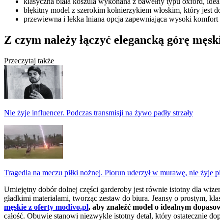
klasyczna biała koszula wykonana z bawełny typu oxford, ideal
błękitny model z szerokim kołnierzykiem włoskim, który jest d
przewiewna i lekka lniana opcja zapewniająca wysoki komfort n
Z czym należy łączyć elegancką górę męski
Przeczytaj także
Nie żyje influencer. Podczas transmisji na żywo padły strzały
Tragedia na meczu piłki nożnej. Piorun uderzył w murawę, nie żyje p
Umiejętny dobór dolnej części garderoby jest równie istotny dla wi
gładkimi materiałami, tworząc zestaw do biura. Jeansy o prostym, kla
męskie z oferty modivo.pl
, aby znaleźć model o idealnym dopaso
całość. Obuwie stanowi niezwykle istotny detal, który ostatecznie dop