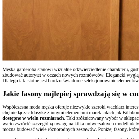
Męska garderoba stanowi wizualne odzwierciedlenie charakteru, gust
zbudować autorytet w oczach nowych rozmówców. Elegancki wygląd 
Dlatego tak istotne jest bardzo świadome selekcjonowanie elementów
Jakie fasony najlepiej sprawdzają się w co
Współczesna moda męska oferuje niezwykle szeroki wachlarz interesu
chętnie łącząc klasykę z innymi elementami marek takich jak Billabo
dostępne w wielu rozmiarach
. Taki zróżnicowany wybór w sklepac
warto zwrócić szczególną uwagę na kilka uniwersalnych modeli ułatw
można budować wiele różnorodnych zestawów. Poniżej fasony, które 