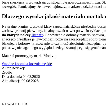
białe sneakersy wprowadzają do stroju nutę nowoczesności i luzu. 
szczegóły. Pamiętajmy, że nawet najdroższa markowa odzież straci n
Dlaczego wysoka jakość materiału ma tak 
Naturalne tkaniny wysokiej klasy zapewniają skórze niezbędny dost
zachowuje swój pierwotny, idealny kształt nawet po wielu cyklach pr
do których należy
Hunter
.
Odpowiednio dobrany materiał sprawia, że
znacząco przedłuża jej żywotność i pozwala zaoszczędzić sporo pieni
blaknięciu kolorów. Prasowanie to czynność absolutnie niezbędna, b
podstawę nienagannego wyglądu każdego szanującego się gentelmana
Materiał promocyjny marki Modivo.
#modne koszule
# koszule męskie
Autor
Redakcja
Źródło
-
Data dodania
04.03.2026
Aktualizacja
09.08.2026
NEWSLETTER