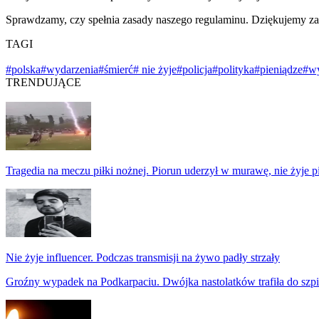
Sprawdzamy, czy spełnia zasady naszego regulaminu. Dziękujemy za
TAGI
#polska
#wydarzenia
#śmierć
# nie żyje
#policja
#polityka
#pieniądze
#w
TRENDUJĄCE
Tragedia na meczu piłki nożnej. Piorun uderzył w murawę, nie żyje p
Nie żyje influencer. Podczas transmisji na żywo padły strzały
Groźny wypadek na Podkarpaciu. Dwójka nastolatków trafiła do szpi