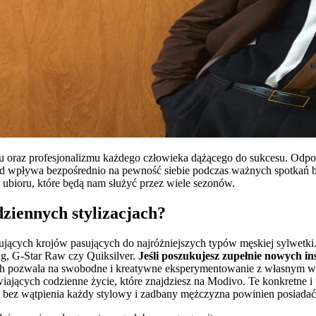
u oraz profesjonalizmu każdego człowieka dążącego do sukcesu. Odpow
wpływa bezpośrednio na pewność siebie podczas ważnych spotkań bi
 ubioru, które będą nam służyć przez wiele sezonów.
dziennych stylizacjach?
jących krojów pasujących do najróżniejszych typów męskiej sylwetki.
ng, G-Star Raw czy Quiksilver.
Jeśli poszukujesz zupełnie nowych in
h pozwala na swobodne i kreatywne eksperymentowanie z własnym wi
iających codzienne życie, które znajdziesz na Modivo. Te konkretne i
bez wątpienia każdy stylowy i zadbany mężczyzna powinien posiadać 